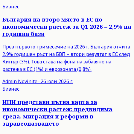
Бизнес
България на второ място в ЕС по
икономически растеж за Q1 2026 – 2,9% на
годишна база
През първото тримесечие на 2026 г. България отчита
2,9% годишен ръст на БВП – втори резултат в ЕС след
Кипър (3%). Това става на фона на забавяне на
растежа в ЕС (1%) и еврозоната (0,8%).
Admin
Novinite
·
26 юли 2026 г.
Бизнес
ИПИ представи пътна карта за
икономически растеж: предвидима
среда, миграция и реформи в
здравеопазването