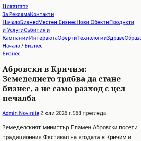
Новините
За Реклама
Контакти
Начало
Бизнес
Местен Бизнес
Нови Обекти
Продукти
и Услуги
Събития и
Кампании
Интервюта
Оферти
Технологии
Здраве
Образ
Начало
/
Бизнес
Бизнес
Абровски в Кричим:
Земеделието трябва да стане
бизнес, а не само разход с цел
печалба
Admin
Novinite
·
2 юли 2026 г.
·
568
прегледа
Земеделският министър Пламен Абровски посети
традиционния Фестивал на ягодата в Кричим и