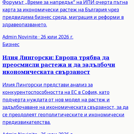
Форумът „Време за напредък“ на ИПИ очерта пътна
карта за икономически растеж на България чрез
предвидима бизнес среда, миграция и реформи в
здравеопазването.
Admin
Novinite
·
26 юли 2026 г.
Бизнес
Илия Лингорски: Европа трябва да
преосмисли растежа и да задълбочи
икономическата свързаност
Илия Лингорски представи анализ за
конкурентоспособността на ЕС в София, като
подчерта нуждата от нов модел на растеж и
задълбочаване на икономическата свързаност, за да
се преодолеят геополитическите и икономически
предизвикателства.