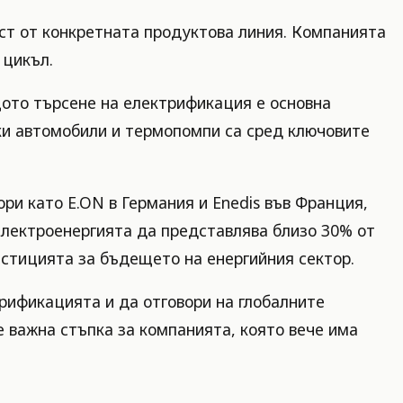
ст от конкретната продуктова линия. Компанията
 цикъл.
щото търсене на електрификация е основна
ски автомобили и термопомпи са сред ключовите
ри като E.ON в Германия и Enedis във Франция,
 електроенергията да представлява близо 30% от
естицията за бъдещето на енергийния сектор.
трификацията и да отговори на глобалните
 важна стъпка за компанията, която вече има