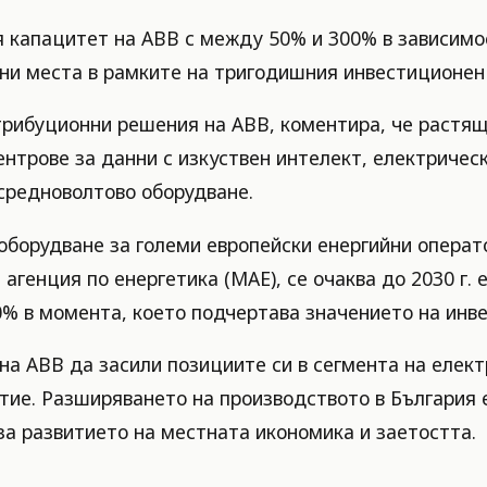
я капацитет на ABB с между 50% и 300% в зависимо
тни места в рамките на тригодишния инвестиционен
стрибуционни решения на ABB, коментира, че растя
ентрове за данни с изкуствен интелект, електриче
средноволтово оборудване.
борудване за големи европейски енергийни операто
агенция по енергетика (МАЕ), се очаква до 2030 г.
0% в момента, което подчертава значението на инв
 на ABB да засили позициите си в сегмента на елек
ие. Разширяването на производството в България е
за развитието на местната икономика и заетостта.