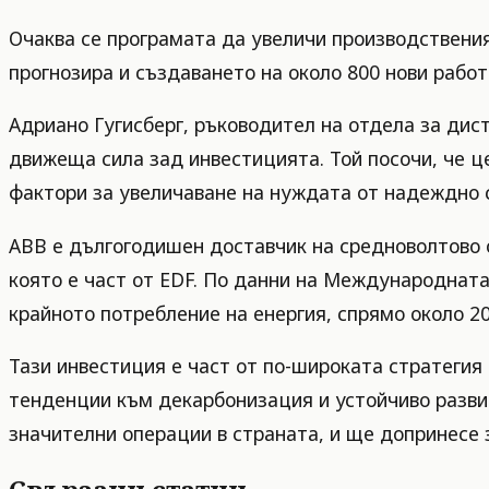
Очаква се програмата да увеличи производствени
прогнозира и създаването на около 800 нови рабо
Адриано Гугисберг, ръководител на отдела за ди
движеща сила зад инвестицията. Той посочи, че ц
фактори за увеличаване на нуждата от надеждно 
ABB е дългогодишен доставчик на средноволтово о
която е част от EDF. По данни на Международната 
крайното потребление на енергия, спрямо около 2
Тази инвестиция е част от по-широката стратегия
тенденции към декарбонизация и устойчиво развит
значителни операции в страната, и ще допринесе 