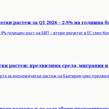
ески растеж за Q1 2026 – 2,9% на годишна б
9% годишен ръст на БВП – втори резултат в ЕС след Кипъ
ски растеж: предвидима среда, миграция и
рта за икономически растеж на България чрез предви
мисли растежа и да задълбочи икономическ