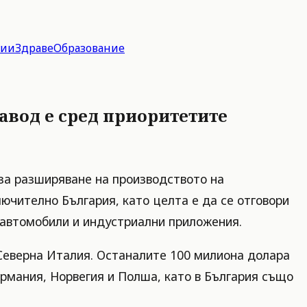
гии
Здраве
Образование
завод е сред приоритетите
за разширяване на производството на
ючително България, като целта е да се отговори
 автомобили и индустриални приложения.
Северна Италия. Останалите 100 милиона долара
мания, Норвегия и Полша, като в България също