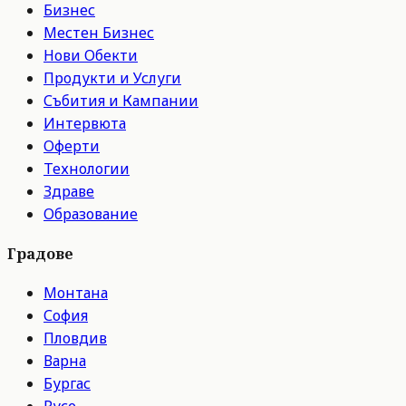
Бизнес
Местен Бизнес
Нови Обекти
Продукти и Услуги
Събития и Кампании
Интервюта
Оферти
Технологии
Здраве
Образование
Градове
Монтана
София
Пловдив
Варна
Бургас