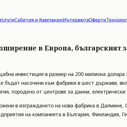
Услуги
Събития и Кампании
Интервюта
Оферти
Техноло
азширение в Европа, българският 
абна инвестиция в размер на 200 милиона долара 
е бъдат насочени към фабрики в шест държави, вкл
гия, породено от центрове за данни, електрически
ожени в изграждането на нова фабрика в Далмине, 
риятия на компанията в България, Финландия, Гер