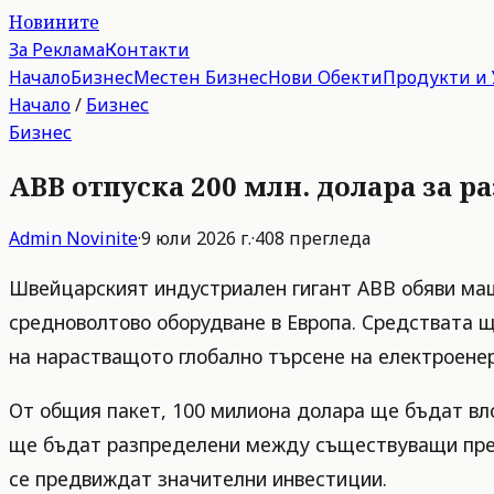
Новините
За Реклама
Контакти
Начало
Бизнес
Местен Бизнес
Нови Обекти
Продукти и 
Начало
/
Бизнес
Бизнес
ABB отпуска 200 млн. долара за р
Admin
Novinite
·
9 юли 2026 г.
·
408
прегледа
Швейцарският индустриален гигант ABB обяви мащ
средноволтово оборудване в Европа. Средствата щ
на нарастващото глобално търсене на електроенер
От общия пакет, 100 милиона долара ще бъдат вл
ще бъдат разпределени между съществуващи предп
се предвиждат значителни инвестиции.