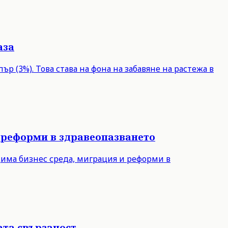
аза
р (3%). Това става на фона на забавяне на растежа в
 реформи в здравеопазването
дима бизнес среда, миграция и реформи в
ата свързаност