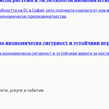
бността на ЕС в София, като подчерта нуждата от нов 
 икономически предизвикателства.
за икономическа сигурност и устойчиви вер
а икономическа сигурност и устойчиви вериги за дост
ти, услуги и събития.