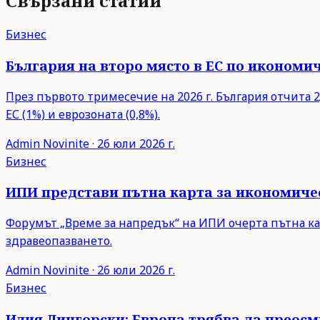
Свързани статии
Бизнес
България на второ място в ЕС по икономич
През първото тримесечие на 2026 г. България отчита 2,
ЕС (1%) и еврозоната (0,8%).
Admin
Novinite
·
26 юли 2026 г.
Бизнес
ИПИ представи пътна карта за икономиче
Форумът „Време за напредък“ на ИПИ очерта пътна ка
здравеопазването.
Admin
Novinite
·
26 юли 2026 г.
Бизнес
Илия Лингорски: Европа трябва да преос