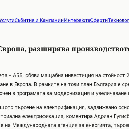
Услуги
Събития и Кампании
Интервюта
Оферти
Техноло
 Европа, разширява производствот
ета – АББ, обяви мащабна инвестиция на стойност 
не в Европа. В рамките на този план България е ср
лючен в програмата за модернизация и увеличаване 
щото търсене на електрификация, задвижвано осно
триална електрификация, коментира Адриан Гугисб
те на Международната агенция за енергията, търсе