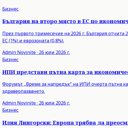
Бизнес
България на второ място в ЕС по икономич
През първото тримесечие на 2026 г. България отчита 2,
ЕС (1%) и еврозоната (0,8%).
Admin
Novinite
·
26 юли 2026 г.
Бизнес
ИПИ представи пътна карта за икономиче
Форумът „Време за напредък“ на ИПИ очерта пътна ка
здравеопазването.
Admin
Novinite
·
26 юли 2026 г.
Бизнес
Илия Лингорски: Европа трябва да преос