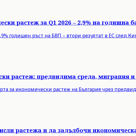
ески растеж за Q1 2026 – 2,9% на годишна б
9% годишен ръст на БВП – втори резултат в ЕС след Кипъ
ски растеж: предвидима среда, миграция и
рта за икономически растеж на България чрез предви
мисли растежа и да задълбочи икономическ