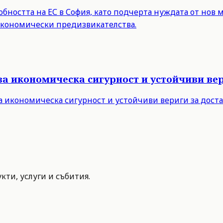
бността на ЕС в София, като подчерта нуждата от нов 
 икономически предизвикателства.
за икономическа сигурност и устойчиви вер
а икономическа сигурност и устойчиви вериги за дост
ти, услуги и събития.