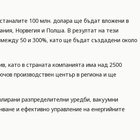
 останалите 100 млн. долара ще бъдат вложени в
ния, Норвегия и Полша. В резултат на тези
 между 50 и 300%, като ще бъдат създадени около
ив, като в страната компанията има над 2500
лючов производствен център в региона и ще
золирани разпределителни уредби, вакуумни
анване и ефективно управление на енергийните