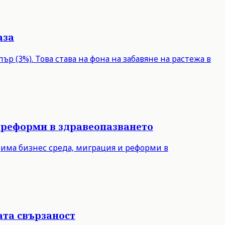
аза
р (3%). Това става на фона на забавяне на растежа в
 реформи в здравеопазването
дима бизнес среда, миграция и реформи в
ата свързаност