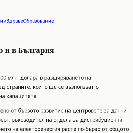
гии
Здраве
Образование
о и в България
200 млн. долара в разширяването на
ед страните, които ще се възползват от
на капацитета.
вно от бързото развитие на центровете за данни,
ерг, ръководител на отдела за дистрибуционни
нето на електроенергия расте по-бързо от общото