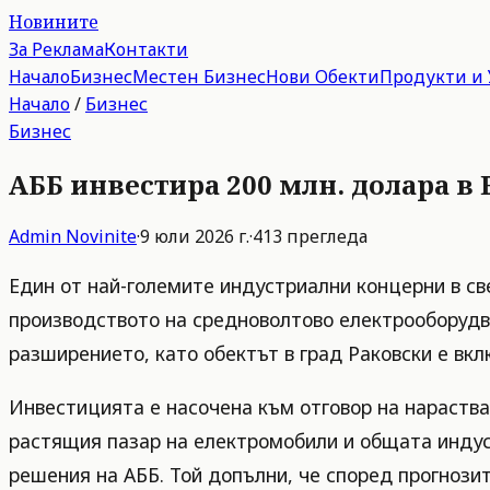
Новините
За Реклама
Контакти
Начало
Бизнес
Местен Бизнес
Нови Обекти
Продукти и 
Начало
/
Бизнес
Бизнес
АББ инвестира 200 млн. долара в
Admin
Novinite
·
9 юли 2026 г.
·
413
прегледа
Един от най-големите индустриални концерни в св
производството на средноволтово електрооборудва
разширението, като обектът в град Раковски е вк
Инвестицията е насочена към отговор на нараства
растящия пазар на електромобили и общата индус
решения на АББ. Той допълни, че според прогнози