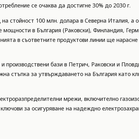
отребление се очаква да достигне 30% до 2030 г.
 на стойност 100 млн. долара в Северна Италия, а
мощности в България (Раковски), Финландия, Герма
нията в съответните продуктови линии ще нарасне
 и производствени бази в Петрич, Раковски и Пловд
ажна стъпка за утвърждаването на България като к
електроразпределителни мрежи, включително газои
а ключови за осигуряване на надеждно електрозахр