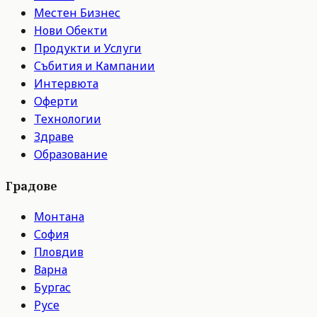
Местен Бизнес
Нови Обекти
Продукти и Услуги
Събития и Кампании
Интервюта
Оферти
Технологии
Здраве
Образование
Градове
Монтана
София
Пловдив
Варна
Бургас
Русе