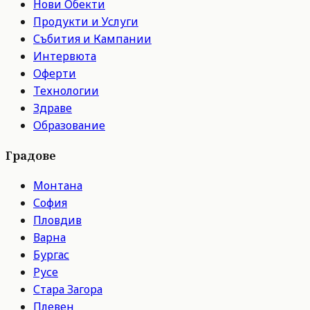
Нови Обекти
Продукти и Услуги
Събития и Кампании
Интервюта
Оферти
Технологии
Здраве
Образование
Градове
Монтана
София
Пловдив
Варна
Бургас
Русе
Стара Загора
Плевен