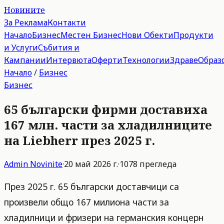
Новините
За Реклама
Контакти
Начало
Бизнес
Местен Бизнес
Нови Обекти
Продукти
и Услуги
Събития и
Кампании
Интервюта
Оферти
Технологии
Здраве
Образ
Начало
/
Бизнес
Бизнес
65 български фирми доставиха
167 млн. части за хладилниците
на Liebherr през 2025 г.
Admin
Novinite
·
20 май 2026 г.
·
1078
прегледа
През 2025 г. 65 български доставчици са
произвели общо 167 милиона части за
хладилници и фризери на германския концерн