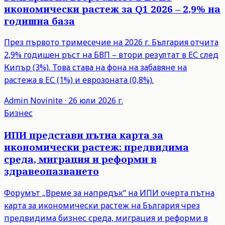
икономически растеж за Q1 2026 – 2,9% на
годишна база
През първото тримесечие на 2026 г. България отчита
2,9% годишен ръст на БВП – втори резултат в ЕС след
Кипър (3%). Това става на фона на забавяне на
растежа в ЕС (1%) и еврозоната (0,8%).
Admin
Novinite
·
26 юли 2026 г.
Бизнес
ИПИ представи пътна карта за
икономически растеж: предвидима
среда, миграция и реформи в
здравеопазването
Форумът „Време за напредък“ на ИПИ очерта пътна
карта за икономически растеж на България чрез
предвидима бизнес среда, миграция и реформи в