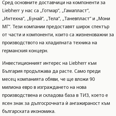
Сред основните доставчици на компоненти за
Liebherr у нас са „Готмар“, „Гамапласт“,
„Интехна“, „Бунай“, „Тела“, „Таневпласт“ и „Мони
МГ“. Тези компании предоставят широк спектър
от части и компоненти, които са жизненоважни за
производството на хладилната техника на
германския концерн.
Инвестиционният интерес на Liebherr към
България продължава да расте. Само преди
месец компанията обяви, че ще вложи 90
милиона евро в изграждането на нова
производствена и складова база в ТИЗ, което е
ясен знак за дългосрочната ѝ ангажираност към
българската икономика.