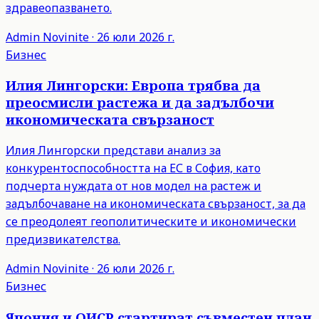
здравеопазването.
Admin
Novinite
·
26 юли 2026 г.
Бизнес
Илия Лингорски: Европа трябва да
преосмисли растежа и да задълбочи
икономическата свързаност
Илия Лингорски представи анализ за
конкурентоспособността на ЕС в София, като
подчерта нуждата от нов модел на растеж и
задълбочаване на икономическата свързаност, за да
се преодолеят геополитическите и икономически
предизвикателства.
Admin
Novinite
·
26 юли 2026 г.
Бизнес
Япония и ОИСР стартират съвместен план