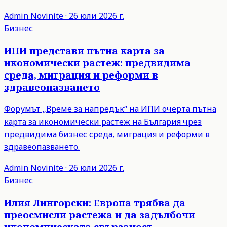
Admin
Novinite
·
26 юли 2026 г.
Бизнес
ИПИ представи пътна карта за
икономически растеж: предвидима
среда, миграция и реформи в
здравеопазването
Форумът „Време за напредък“ на ИПИ очерта пътна
карта за икономически растеж на България чрез
предвидима бизнес среда, миграция и реформи в
здравеопазването.
Admin
Novinite
·
26 юли 2026 г.
Бизнес
Илия Лингорски: Европа трябва да
преосмисли растежа и да задълбочи
икономическата свързаност