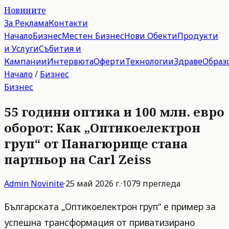
Новините
За Реклама
Контакти
Начало
Бизнес
Местен Бизнес
Нови Обекти
Продукти
и Услуги
Събития и
Кампании
Интервюта
Оферти
Технологии
Здраве
Образ
Начало
/
Бизнес
Бизнес
55 години оптика и 100 млн. евро
оборот: Как „Оптикоелектрон
груп“ от Панагюрище стана
партньор на Carl Zeiss
Admin
Novinite
·
25 май 2026 г.
·
1079
прегледа
Българската „Оптикоелектрон груп“ е пример за
успешна трансформация от приватизирано