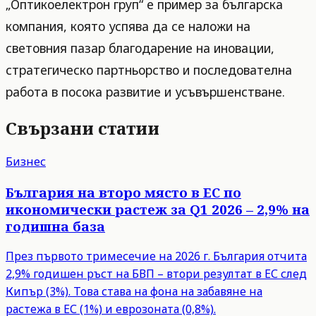
„Оптикоелектрон груп“ е пример за българска
компания, която успява да се наложи на
световния пазар благодарение на иновации,
стратегическо партньорство и последователна
работа в посока развитие и усъвършенстване.
Свързани статии
Бизнес
България на второ място в ЕС по
икономически растеж за Q1 2026 – 2,9% на
годишна база
През първото тримесечие на 2026 г. България отчита
2,9% годишен ръст на БВП – втори резултат в ЕС след
Кипър (3%). Това става на фона на забавяне на
растежа в ЕС (1%) и еврозоната (0,8%).