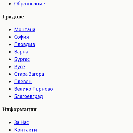
Образование
Градове
Монтана
София
Пловдив
Варна
Бургас
Русе
Стара Загора
Плевен
Велико Търново
Благоевград
Информация
За Нас
Контакти