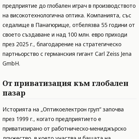
предприятие до глобален играч в производството
на високотехнологична оптика. Компанията, със
седалище в Панагюрище, отбелязва 55 години от
своето създаване и над 100 млн. евро приходи
през 2025 г., благодарение на стратегическо
партньорство с германския гигант Carl Zeiss Jena
GmbH.
От приватизация към глобален
пазар
Историята на „Оптикоелектрон груп“ започва
през 1999 г., когато предприятието е
приватизирано от работническо-мениджърско
дружество, в което участва и бащата на