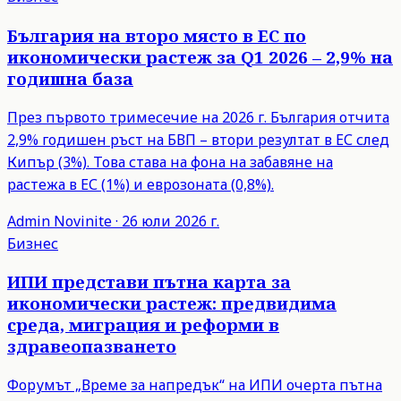
България на второ място в ЕС по
икономически растеж за Q1 2026 – 2,9% на
годишна база
През първото тримесечие на 2026 г. България отчита
2,9% годишен ръст на БВП – втори резултат в ЕС след
Кипър (3%). Това става на фона на забавяне на
растежа в ЕС (1%) и еврозоната (0,8%).
Admin
Novinite
·
26 юли 2026 г.
Бизнес
ИПИ представи пътна карта за
икономически растеж: предвидима
среда, миграция и реформи в
здравеопазването
Форумът „Време за напредък“ на ИПИ очерта пътна