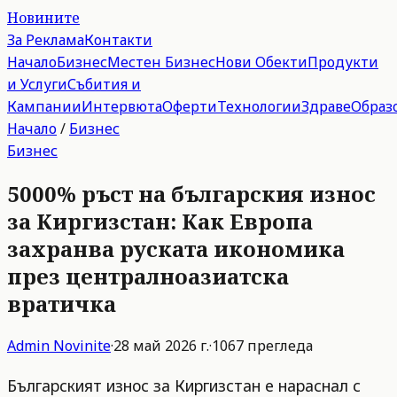
Новините
За Реклама
Контакти
Начало
Бизнес
Местен Бизнес
Нови Обекти
Продукти
и Услуги
Събития и
Кампании
Интервюта
Оферти
Технологии
Здраве
Образ
Начало
/
Бизнес
Бизнес
5000% ръст на българския износ
за Киргизстан: Как Европа
захранва руската икономика
през централноазиатска
вратичка
Admin
Novinite
·
28 май 2026 г.
·
1067
прегледа
Българският износ за Киргизстан е нараснал с