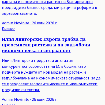
карта за икономически растеж на България чрез
предвидима бизнес среда, миграция и реформи в
здравеопазването.
Admin
Novinite
·
26 юли 2026 г.
Бизнес
Илия Лингорски: Европа трябва да
преосмисли растежа и да задълбочи
икономическата свързаност
Илия Лингорски представи анализ за
конкурентоспособността на ЕС в София, като
подчерта нуждата от нов модел на растеж и
задълбочаване на икономическата свързаност, за да
се преодолеят геополитическите и икономически
предизвикателства.
Admin
Novinite
·
26 юли 2026 г.