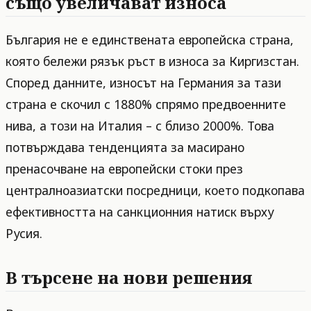
също увеличават износа
България не е единствената европейска страна,
която бележи рязък ръст в износа за Киргизстан.
Според данните, износът на Германия за тази
страна е скочил с 1880% спрямо предвоенните
нива, а този на Италия – с близо 2000%. Това
потвърждава тенденцията за масирано
пренасочване на европейски стоки през
централноазиатски посредници, което подкопава
ефективността на санкционния натиск върху
Русия.
В търсене на нови решения