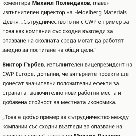
коментира
Михаил Полендаков
, главен
изпълнителен директор на Heidelberg Materials
Девня. „Сътрудничеството ни с CWP е пример за
това как компании със сходни възгледи за
опазване на околната среда могат да работят
заедно за постигане на общи цели.“
Виктор Гърбев
, изпълнителен вицепрезидент на
CWP Europe, допълни, че вятърните проекти ще
донесат значителни положителни ефекти за
страната, включително нови работни места и
добавена стойност за местната икономика.
„Това е добър пример за сътрудничество между
компании със сходни възгледи за опазване на
околната среда“, каза още
Михаил Лазаров
,