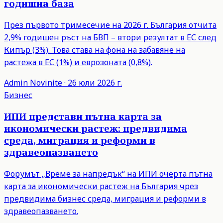
годишна база
През първото тримесечие на 2026 г. България отчита
2,9% годишен ръст на БВП – втори резултат в ЕС след
Кипър (3%). Това става на фона на забавяне на
растежа в ЕС (1%) и еврозоната (0,8%).
Admin
Novinite
·
26 юли 2026 г.
Бизнес
ИПИ представи пътна карта за
икономически растеж: предвидима
среда, миграция и реформи в
здравеопазването
Форумът „Време за напредък“ на ИПИ очерта пътна
карта за икономически растеж на България чрез
предвидима бизнес среда, миграция и реформи в
здравеопазването.