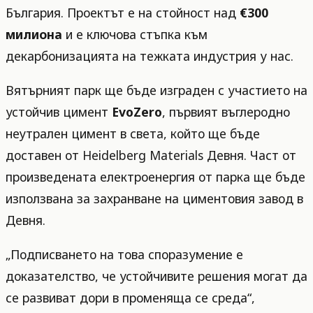
България. Проектът е на стойност над
€300
милиона
и е ключова стъпка към
декарбонизацията на тежката индустрия у нас.
Вятърният парк ще бъде изграден с участието на
устойчив цимент
EvoZero
, първият въглеродно
неутрален цимент в света, който ще бъде
доставен от Heidelberg Materials Девня. Част от
произведената електроенергия от парка ще бъде
използвана за захранване на циментовия завод в
Девня.
„Подписването на това споразумение е
доказателство, че устойчивите решения могат да
се развиват дори в променяща се среда“,