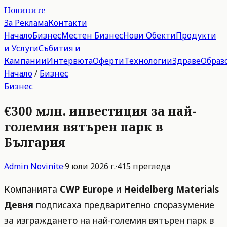
Новините
За Реклама
Контакти
Начало
Бизнес
Местен Бизнес
Нови Обекти
Продукти
и Услуги
Събития и
Кампании
Интервюта
Оферти
Технологии
Здраве
Образ
Начало
/
Бизнес
Бизнес
€300 млн. инвестиция за най-
големия вятърен парк в
България
Admin
Novinite
·
9 юли 2026 г.
·
415
прегледа
Компанията
CWP Europe
и
Heidelberg Materials
Девня
подписаха предварително споразумение
за изграждането на най-големия вятърен парк в