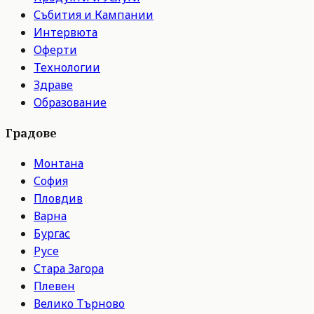
Събития и Кампании
Интервюта
Оферти
Технологии
Здраве
Образование
Градове
Монтана
София
Пловдив
Варна
Бургас
Русе
Стара Загора
Плевен
Велико Търново