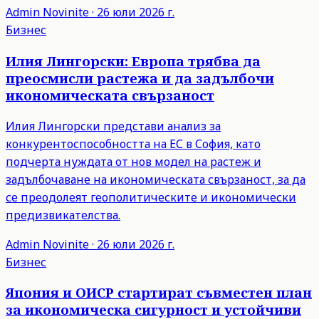
Admin
Novinite
·
26 юли 2026 г.
Бизнес
Илия Лингорски: Европа трябва да
преосмисли растежа и да задълбочи
икономическата свързаност
Илия Лингорски представи анализ за
конкурентоспособността на ЕС в София, като
подчерта нуждата от нов модел на растеж и
задълбочаване на икономическата свързаност, за да
се преодолеят геополитическите и икономически
предизвикателства.
Admin
Novinite
·
26 юли 2026 г.
Бизнес
Япония и ОИСР стартират съвместен план
за икономическа сигурност и устойчиви