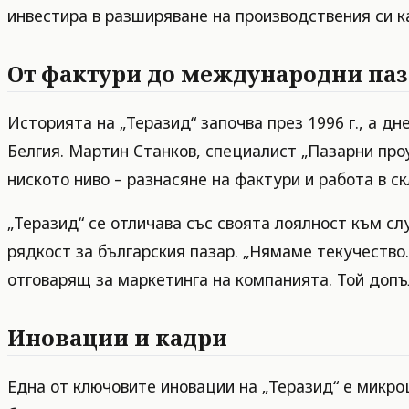
инвестира в разширяване на производствения си к
От фактури до международни па
Историята на „Теразид“ започва през 1996 г., а д
Белгия. Мартин Станков, специалист „Пазарни проуч
ниското ниво – разнасяне на фактури и работа в с
„Теразид“ се отличава със своята лоялност към сл
рядкост за българския пазар. „Нямаме текучество
отговарящ за маркетинга на компанията. Той допъ
Иновации и кадри
Една от ключовите иновации на „Теразид“ е микро