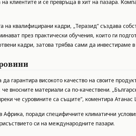
а на клиентите и се превръща в хит на пазара. Ком
га на квалифицирани кадри, „Теразид“ създава собс
инават през практически обучения, които ги подгот
вени кадри, затова трябва сами да инвестираме в 
уровини
а да гарантира високото качество на своите продук
че вносните материали са по-качествени. „Българс
преки че суровините са същите“, коментира Атанас 
 в Африка, поради специфичните климатични услови
присъствието си на международните пазари.