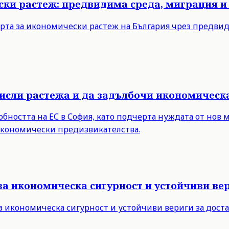
ски растеж: предвидима среда, миграция и
рта за икономически растеж на България чрез предви
мисли растежа и да задълбочи икономическ
бността на ЕС в София, като подчерта нуждата от нов 
 икономически предизвикателства.
за икономическа сигурност и устойчиви вер
а икономическа сигурност и устойчиви вериги за дост