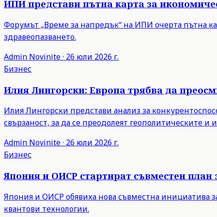
ИПИ представи пътна карта за икономиче
Форумът „Време за напредък“ на ИПИ очерта пътна ка
здравеопазването.
Admin
Novinite
·
26 юли 2026 г.
Бизнес
Илия Лингорски: Европа трябва да преос
Илия Лингорски представи анализ за конкурентоспосо
свързаност, за да се преодолеят геополитическите и
Admin
Novinite
·
26 юли 2026 г.
Бизнес
Япония и ОИСР стартират съвместен план 
Япония и ОИСР обявиха нова съвместна инициатива з
квантови технологии.