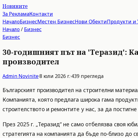
Новините
За Реклама
Контакти
Начало
Бизнес
Местен Бизнес
Нови Обекти
Продукти и 
Начало
/
Бизнес
Бизнес
30-годишният път на 'Теразид': К
производител
Admin
Novinite
·
8 юли 2026 г.
·
439
прегледа
Българският производител на строителни материал
Компанията, която предлага широка гама продукти
строителството и ремонтите у нас, за да постигн
През 2025 г. „Теразид“ не само отбелязва своя юб
стратегията на компанията да бъде по-близо до с