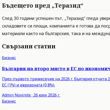
Бъдещето пред „Теразид“
След 30 години успешен път, „Теразид“ гледа уве
складовите си площи, компанията е готова да по
материали както на българския, така и на междун
Свързани статии
Бизнес
България на второ място в ЕС по икономич
През първото тримесечие на 2026 г. България отчита 2,
ЕС (1%) и еврозоната (0,8%).
Admin
Novinite
·
26 юли 2026 г.
Бизнес