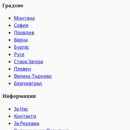
Градове
Монтана
София
Пловдив
Варна
Бургас
Русе
Стара Загора
Плевен
Велико Търново
Благоевград
Информация
За Нас
Контакти
За Реклама