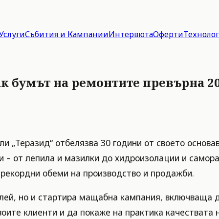
Услуги
Събития и Кампании
Интервюта
Оферти
Техноло
ак бумът на ремонтите превърна 20
и „Теразид“ отбелязва 30 години от своето основав
 – от лепила и мазилки до хидроизолации и самораз
е рекордни обеми на производство и продажби.
илей, но и стартира мащабна кампания, включваща д
воите клиенти и да покаже на практика качествата 