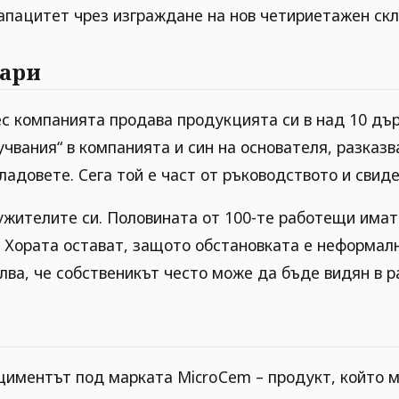
апацитет чрез изграждане на нов четириетажен скл
зари
нес компанията продава продукцията си в над 10 д
вания“ в компанията и син на основателя, разказва
кладовете. Сега той е част от ръководството и свид
ужителите си. Половината от 100-те работещи имат
. Хората остават, защото обстановката е неформалн
лва, че собственикът често може да бъде видян в 
циментът под марката MicroCem – продукт, който м