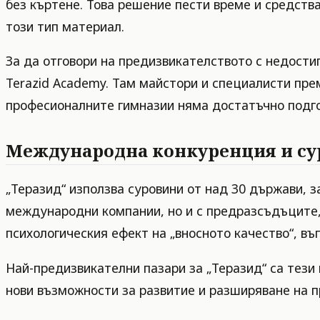
без къртене. Това решение пести време и средств
този тип материал.
За да отговори на предизвикателството с недости
Terazid Academy. Там майстори и специалисти прем
професионалните гимназии няма достатъчно подгот
Международна конкуренция и с
„Теразид“ използва суровини от над 30 държави, з
международни компании, но и с предразсъдъците, 
психологическия ефект на „вносното качество“, въ
Най-предизвикателни пазари за „Теразид“ са тези
нови възможности за развитие и разширяване на 