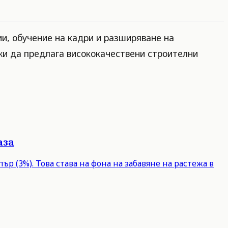
ии, обучение на кадри и разширяване на
жи да предлага висококачествени строителни
аза
р (3%). Това става на фона на забавяне на растежа в