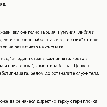
ад.
ържави, включително Гърция, Румъния, Либия и
, че е започнал работата си в „Теразид“ от най-
етел на развитието на фирмата.
 над 15 години стаж в компанията, което е
а и приятелска“, коментира Атанас Ценков,
работилницата, редом до останалите служители.
оже да се нанася директно върху стари плочки