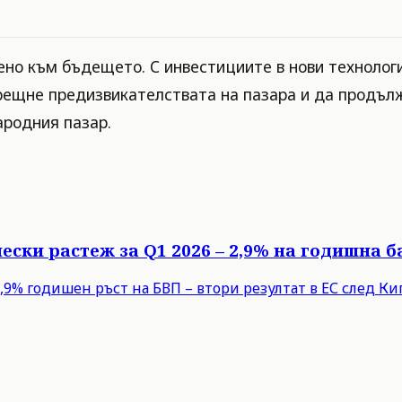
рено към бъдещето. С инвестициите в нови технолог
срещне предизвикателствата на пазара и да продъл
ародния пазар.
ески растеж за Q1 2026 – 2,9% на годишна б
9% годишен ръст на БВП – втори резултат в ЕС след Кипъ