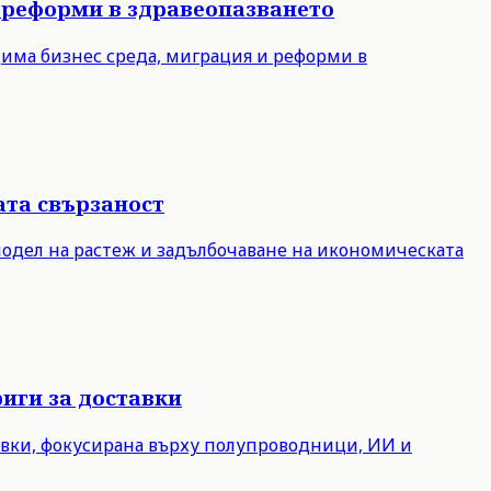
 реформи в здравеопазването
дима бизнес среда, миграция и реформи в
ата свързаност
модел на растеж и задълбочаване на икономическата
иги за доставки
авки, фокусирана върху полупроводници, ИИ и