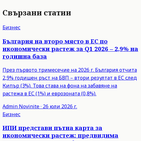
Свързани статии
Бизнес
България на второ място в ЕС по
икономически растеж за Q1 2026 – 2,9% на
годишна база
През първото тримесечие на 2026 г. България отчита
2,9% годишен ръст на БВП – втори резултат в ЕС след
Кипър (3%). Това става на фона на забавяне на
растежа в ЕС (1%) и еврозоната (0,8%).
Admin
Novinite
·
26 юли 2026 г.
Бизнес
ИПИ представи пътна карта за
икономически растеж: предвидима