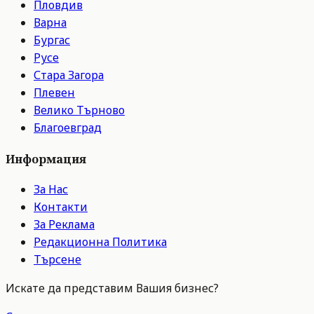
Пловдив
Варна
Бургас
Русе
Стара Загора
Плевен
Велико Търново
Благоевград
Информация
За Нас
Контакти
За Реклама
Редакционна Политика
Търсене
Искате да представим Вашия бизнес?