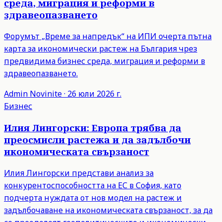
среда, миграция и реформи в
здравеопазването
Форумът „Време за напредък“ на ИПИ очерта пътна
карта за икономически растеж на България чрез
предвидима бизнес среда, миграция и реформи в
здравеопазването.
Admin
Novinite
·
26 юли 2026 г.
Бизнес
Илия Лингорски: Европа трябва да
преосмисли растежа и да задълбочи
икономическата свързаност
Илия Лингорски представи анализ за
конкурентоспособността на ЕС в София, като
подчерта нуждата от нов модел на растеж и
задълбочаване на икономическата свързаност, за да