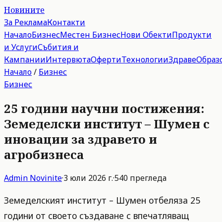
Новините
За Реклама
Контакти
Начало
Бизнес
Местен Бизнес
Нови Обекти
Продукти
и Услуги
Събития и
Кампании
Интервюта
Оферти
Технологии
Здраве
Образ
Начало
/
Бизнес
Бизнес
25 години научни постижения:
Земеделски институт – Шумен с
иновации за здравето и
агробизнеса
Admin
Novinite
·
3 юли 2026 г.
·
540
прегледа
Земеделският институт – Шумен отбеляза 25
години от своето създаване с впечатляващ