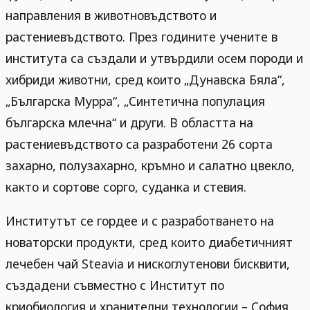
направления в животновъдството и
растениевъдството. През годините учените в
института са създали и утвърдили осем породи и
хибриди животни, сред които „Дунавска Бяла“,
„Българска Мурра“, „Синтетична популация
българска млечна“ и други. В областта на
растениевъдството са разработени 26 сорта
захарно, полузахарно, кръмно и салатно цвекло,
както и сортове сорго, суданка и стевия.
Институтът се гордее и с разработването на
новаторски продукти, сред които диабетичният
лечебен чай Steavia и нискоглутенови бисквити,
създадени съвместно с Институт по
криобиология и хранителни технологии – София.