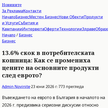
Новините
За Реклама
Контакти
Начало
Бизнес
Местен Бизнес
Нови Обекти
Продукти
и Услуги
Събития и
Кампании
Интервюта
Оферти
Технологии
Здраве
Образ
Начало
/
Бизнес
Бизнес
13.6% скок в потребителската
кошница: Как се промениха
цените на основните продукти
след еврото?
Admin
Novinite
·
23 юни 2026 г.
·
773
прегледа
Въвеждането на еврото в България в началото на
2026 г. предизвика сериозни дискусии относно