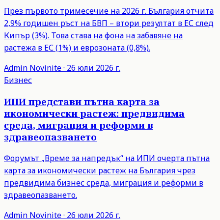
През първото тримесечие на 2026 г. България отчита
2,9% годишен ръст на БВП – втори резултат в ЕС след
Кипър (3%). Това става на фона на забавяне на
растежа в ЕС (1%) и еврозоната (0,8%).
Admin
Novinite
·
26 юли 2026 г.
Бизнес
ИПИ представи пътна карта за
икономически растеж: предвидима
среда, миграция и реформи в
здравеопазването
Форумът „Време за напредък“ на ИПИ очерта пътна
карта за икономически растеж на България чрез
предвидима бизнес среда, миграция и реформи в
здравеопазването.
Admin
Novinite
·
26 юли 2026 г.