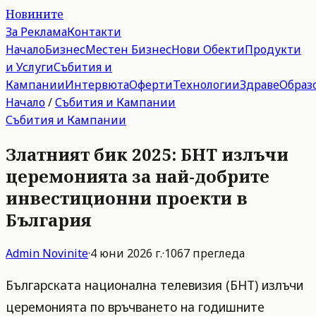
Новините
За Реклама
Контакти
Начало
Бизнес
Местен Бизнес
Нови Обекти
Продукти
и Услуги
Събития и
Кампании
Интервюта
Оферти
Технологии
Здраве
Образ
Начало
/
Събития и Кампании
Събития и Кампании
Златният бик 2025: БНТ излъчи
церемонията за най-добрите
инвестиционни проекти в
България
Admin
Novinite
·
4 юни 2026 г.
·
1067
прегледа
Българската национална телевизия (БНТ) излъчи
церемонията по връчването на годишните