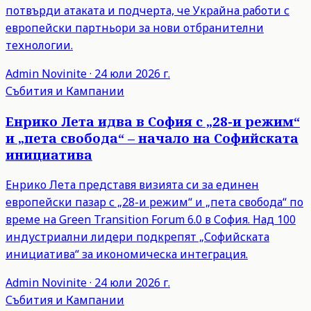
потвърди атаката и подчерта, че Украйна работи с
европейски партньори за нови отбранителни
технологии.
Admin
Novinite
·
24 юли 2026 г.
Събития и Кампании
Енрико Лета идва в София с „28-и режим“
и „пета свобода“ – начало на Софийската
инициатива
Енрико Лета представя визията си за единен
европейски пазар с „28-и режим“ и „пета свобода“ по
време на Green Transition Forum 6.0 в София. Над 100
индустриални лидери подкрепят „Софийската
инициатива“ за икономическа интеграция.
Admin
Novinite
·
24 юли 2026 г.
Събития и Кампании