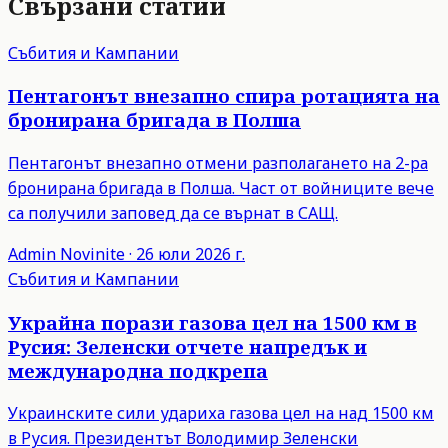
Свързани статии
Събития и Кампании
Пентагонът внезапно спира ротацията на
бронирана бригада в Полша
Пентагонът внезапно отмени разполагането на 2-ра
бронирана бригада в Полша. Част от войниците вече
са получили заповед да се върнат в САЩ.
Admin
Novinite
·
26 юли 2026 г.
Събития и Кампании
Украйна порази газова цел на 1500 км в
Русия: Зеленски отчете напредък и
международна подкрепа
Украинските сили удариха газова цел на над 1500 км
в Русия. Президентът Володимир Зеленски