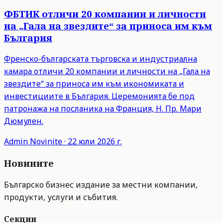
ФБТИК отличи 20 компании и личности
на „Гала на звездите“ за приноса им към
България
Френско-българската търговска и индустриална
камара отличи 20 компании и личности на „Гала на
звездите“ за приноса им към икономиката и
инвестициите в България. Церемонията бе под
патронажа на посланика на Франция, Н. Пр. Мари
Дюмулен.
Admin
Novinite
·
22 юли 2026 г.
Новините
Българско бизнес издание за местни компании,
продукти, услуги и събития.
Секции