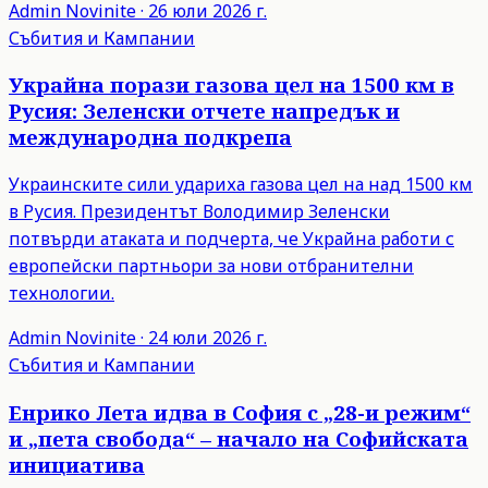
Admin
Novinite
·
26 юли 2026 г.
Събития и Кампании
Украйна порази газова цел на 1500 км в
Русия: Зеленски отчете напредък и
международна подкрепа
Украинските сили удариха газова цел на над 1500 км
в Русия. Президентът Володимир Зеленски
потвърди атаката и подчерта, че Украйна работи с
европейски партньори за нови отбранителни
технологии.
Admin
Novinite
·
24 юли 2026 г.
Събития и Кампании
Енрико Лета идва в София с „28-и режим“
и „пета свобода“ – начало на Софийската
инициатива