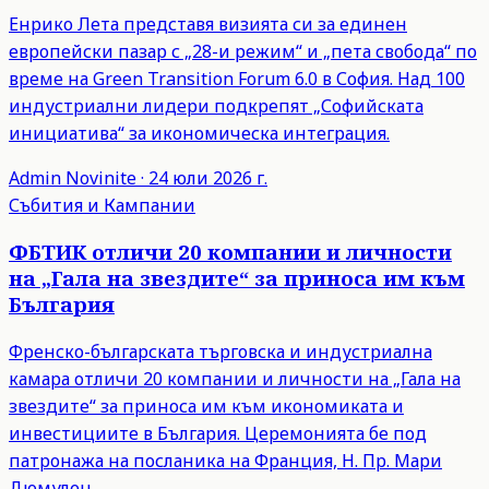
Енрико Лета представя визията си за единен
европейски пазар с „28-и режим“ и „пета свобода“ по
време на Green Transition Forum 6.0 в София. Над 100
индустриални лидери подкрепят „Софийската
инициатива“ за икономическа интеграция.
Admin
Novinite
·
24 юли 2026 г.
Събития и Кампании
ФБТИК отличи 20 компании и личности
на „Гала на звездите“ за приноса им към
България
Френско-българската търговска и индустриална
камара отличи 20 компании и личности на „Гала на
звездите“ за приноса им към икономиката и
инвестициите в България. Церемонията бе под
патронажа на посланика на Франция, Н. Пр. Мари
Дюмулен.