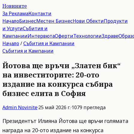
Новините
За Реклама
Контакти
Начало
Бизнес
Местен Бизнес
Нови Обекти
Продукти
и Услуги
Събития и
Кампании
Интервюта
Оферти
Технологии
Здраве
Образ
Начало
/
Събития и Кампании
Събития и Кампании
Йотова ще връчи „Златен бик“
на инвеститорите: 20-ото
издание на конкурса събира
бизнес елита в София
Admin
Novinite
·
25 май 2026 г.
·
1079
прегледа
Президентът Илияна Йотова ще връчи голямата
награда на 20-ото издание на конкурса