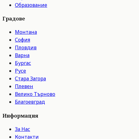
Образование
Градове
Монтана
София
Пловдив
Варна
Бургас
Русе
Стара Загора
Плевен
Велико Търново
Благоевград
Информация
За Нас
Контакти