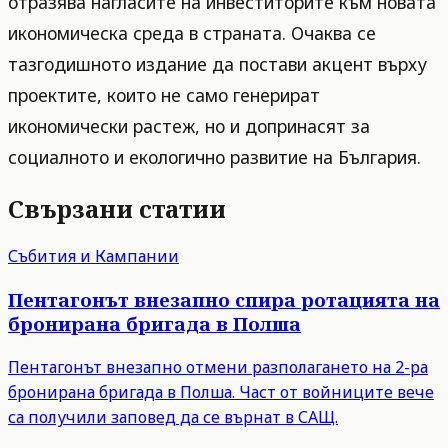
отразява нагласите на инвеститорите към новата
икономическа среда в страната. Очаква се
тазгодишното издание да постави акцент върху
проектите, които не само генерират
икономически растеж, но и допринасят за
социалното и екологично развитие на България.
Свързани статии
Събития и Кампании
Пентагонът внезапно спира ротацията на
бронирана бригада в Полша
Пентагонът внезапно отмени разполагането на 2-ра
бронирана бригада в Полша. Част от войниците вече
са получили заповед да се върнат в САЩ.