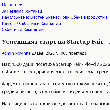
Новините
За Реклама
Контакти
Начало
Бизнес
Местен Бизнес
Нови Обекти
Продукти и 
Начало
/
Събития и Кампании
Събития и Кампании
Успешният старт на Startup Fair -
Admin
Novinite
·
28 май 2026 г.
·
1068
прегледа
Над 1500 души посетиха Startup Fair - Plovdiv 20
събитие за предприемаческата екосистема в регио
Форумът, организиран съвместно от компанията „
среди и бизнеса, за да обменят идеи и да предста
На официалното откриване деканът на Стопански