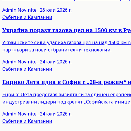
Admin
Novinite
·
26 юли 2026 г.
Събития и Кампании
Украйна порази газова цел на 1500 км в 
Украинските сили удариха газова цел на над 1500 км 
партньори за нови отбранителни технологии.
Admin
Novinite
·
24 юли 2026 г.
Събития и Кампании
Енрико Лета идва в София с „28-и режим“ 
Енрико Лета представя визията си за единен европейски
индустриални лидери подкрепят „Софийската инициа
Admin
Novinite
·
24 юли 2026 г.
Събития и Кампании