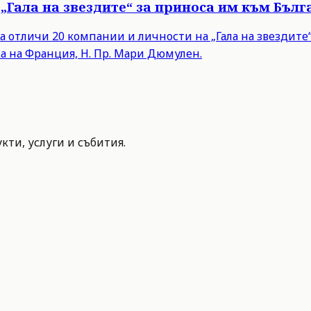
„Гала на звездите“ за приноса им към Бълг
а отличи 20 компании и личности на „Гала на звездит
а на Франция, Н. Пр. Мари Дюмулен.
ти, услуги и събития.