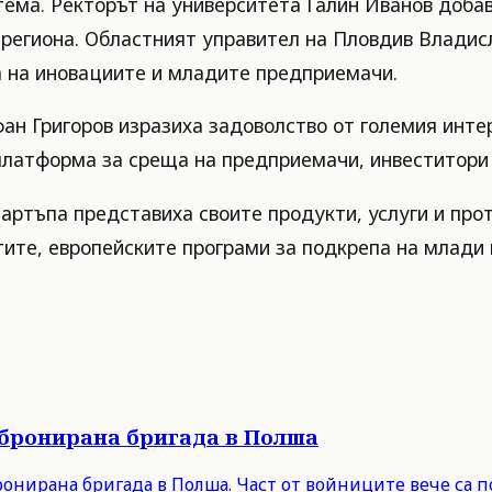
ема. Ректорът на университета Галин Иванов добав
а региона. Областният управител на Пловдив Влади
а на иновациите и младите предприемачи.
 Григоров изразиха задоволство от големия интерес
 платформа за среща на предприемачи, инвеститори
тартъпа представиха своите продукти, услуги и пр
ите, европейските програми за подкрепа на млади 
 бронирана бригада в Полша
онирана бригада в Полша. Част от войниците вече са п