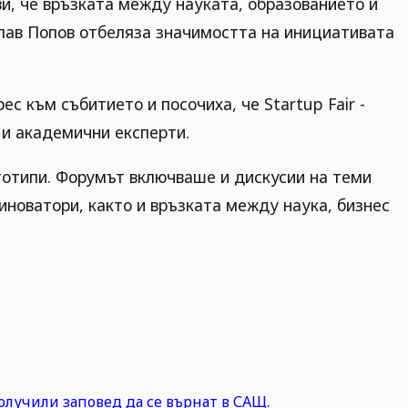
и, че връзката между науката, образованието и
слав Попов отбеляза значимостта на инициативата
 към събитието и посочиха, че Startup Fair -
 и академични експерти.
ототипи. Форумът включваше и дискусии на теми
иноватори, както и връзката между наука, бизнес
олучили заповед да се върнат в САЩ.