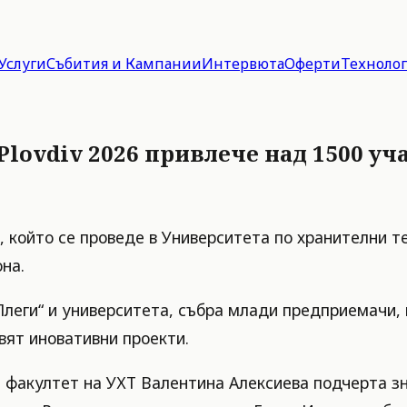
Услуги
Събития и Кампании
Интервюта
Оферти
Техноло
 Plovdiv 2026 привлече над 1500 у
26, който се проведе в Университета по хранителни 
на.
Плеги“ и университета, събра млади предприемачи,
вят иновативни проекти.
я факултет на УХТ Валентина Алексиева подчерта 