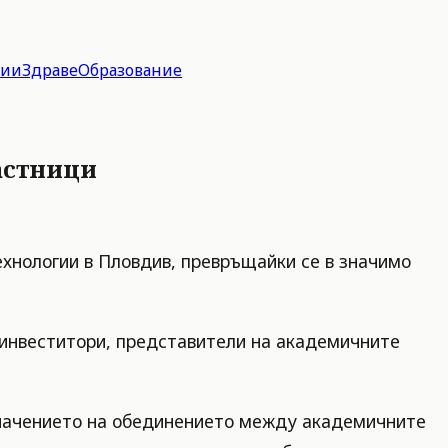
гии
Здраве
Образование
частници
технологии в Пловдив, превръщайки се в значимо
 инвеститори, представители на академичните
значението на обединението между академичните