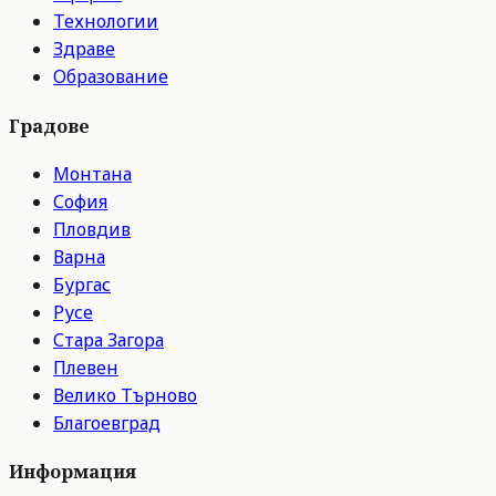
Технологии
Здраве
Образование
Градове
Монтана
София
Пловдив
Варна
Бургас
Русе
Стара Загора
Плевен
Велико Търново
Благоевград
Информация