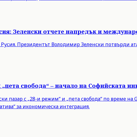
Русия: Зеленски отчете напредък и междуна
в Русия. Президентът Володимир Зеленски потвърди ата
и „пета свобода“ – начало на Софийската и
 пазар с „28-и режим“ и „пета свобода“ по време на Gr
тива“ за икономическа интеграция.