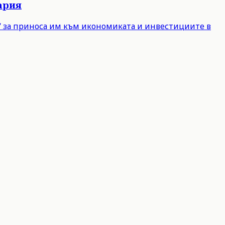
ария
е“ за приноса им към икономиката и инвестициите в