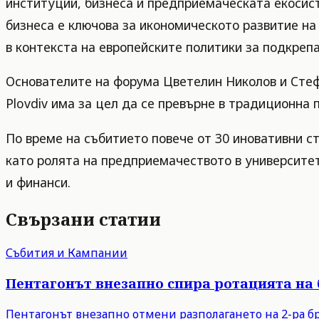
институции, бизнеса и предприемаческата екосист
бизнеса е ключова за икономическото развитие н
в контекста на европейските политики за подкреп
Основателите на форума Цветелин Николов и Стефан
Plovdiv има за цел да се превърне в традиционна
По време на събитието повече от 30 иновативни с
като ролята на предприемачеството в университет
и финанси.
Свързани статии
Събития и Кампании
Пентагонът внезапно спира ротацията на
Пентагонът внезапно отмени разполагането на 2-ра бр