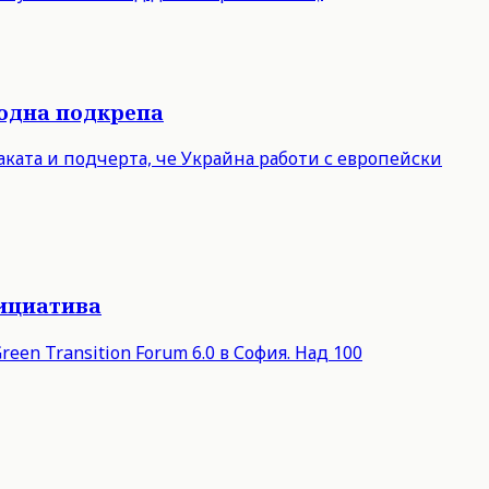
родна подкрепа
ката и подчерта, че Украйна работи с европейски
нициатива
een Transition Forum 6.0 в София. Над 100