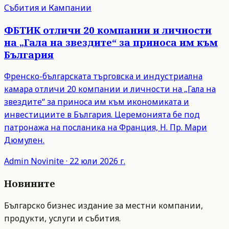
Събития и Кампании
ФБТИК отличи 20 компании и личности
на „Гала на звездите“ за приноса им към
България
Френско-българската търговска и индустриална
камара отличи 20 компании и личности на „Гала на
звездите“ за приноса им към икономиката и
инвестициите в България. Церемонията бе под
патронажа на посланика на Франция, Н. Пр. Мари
Дюмулен.
Admin
Novinite
·
22 юли 2026 г.
Новините
Българско бизнес издание за местни компании,
продукти, услуги и събития.