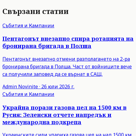
Свързани статии
Събития и Кампании
Пентагонът внезапно спира ротацията на
бронирана бригада в Полша
Пентагонът внезапно отмени разполагането на 2-ра
бронирана бригада в Полша. Част от войниците вече
са получили заповед да се върнат в САЩ.
Admin
Novinite
·
26 юли 2026 г.
Събития и Кампании
Украйна порази газова цел на 1500 км в
Русия: Зеленски отчете напредък и
международна подкрепа
Украинските сили удариха газова цел на над 1500 км