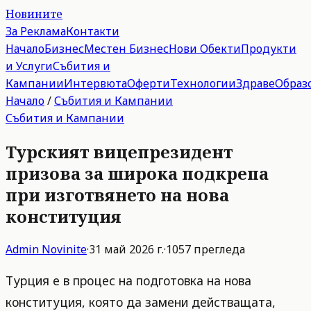
Новините
За Реклама
Контакти
Начало
Бизнес
Местен Бизнес
Нови Обекти
Продукти
и Услуги
Събития и
Кампании
Интервюта
Оферти
Технологии
Здраве
Образ
Начало
/
Събития и Кампании
Събития и Кампании
Турският вицепрезидент
призова за широка подкрепа
при изготвянето на нова
конституция
Admin
Novinite
·
31 май 2026 г.
·
1057
прегледа
Турция е в процес на подготовка на нова
конституция, която да замени действащата,