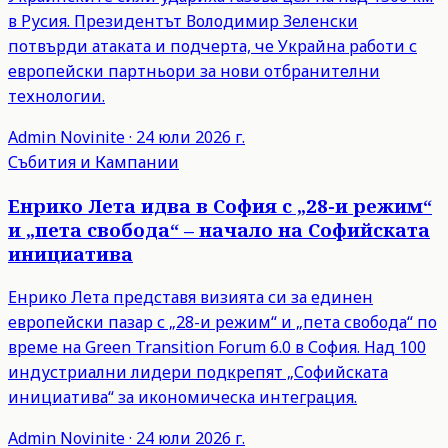
в Русия. Президентът Володимир Зеленски
потвърди атаката и подчерта, че Украйна работи с
европейски партньори за нови отбранителни
технологии.
Admin
Novinite
·
24 юли 2026 г.
Събития и Кампании
Енрико Лета идва в София с „28-и режим“
и „пета свобода“ – начало на Софийската
инициатива
Енрико Лета представя визията си за единен
европейски пазар с „28-и режим“ и „пета свобода“ по
време на Green Transition Forum 6.0 в София. Над 100
индустриални лидери подкрепят „Софийската
инициатива“ за икономическа интеграция.
Admin
Novinite
·
24 юли 2026 г.