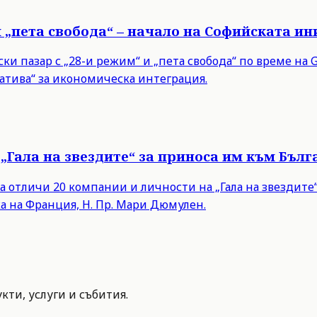
и „пета свобода“ – начало на Софийската и
 пазар с „28-и режим“ и „пета свобода“ по време на Gr
тива“ за икономическа интеграция.
„Гала на звездите“ за приноса им към Бълг
а отличи 20 компании и личности на „Гала на звездит
а на Франция, Н. Пр. Мари Дюмулен.
ти, услуги и събития.