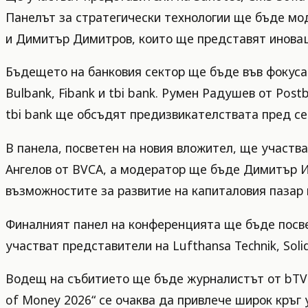
Панелът за стратегически технологии ще бъде мо
и Димитър Димитров, които ще представят инова
Бъдещето на банковия сектор ще бъде във фокуса 
Bulbank, Fibank и tbi bank. Румен Радушев от Pos
tbi bank ще обсъдят предизвикателствата пред сек
В панела, посветен на новия вложител, ще участ
Ангелов от BVCA, а модератор ще бъде Димитър Ил
възможностите за развитие на капиталовия пазар 
Финалният панел на конференцията ще бъде посве
участват представители на Lufthansa Technik, Soli
Водещ на събитието ще бъде журналистът от bTV 
of Money 2026“ се очаква да привлече широк кръ