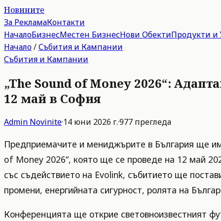
Новините
За Реклама
Контакти
Начало
Бизнес
Местен Бизнес
Нови Обекти
Продукти и 
Начало
/
Събития и Кампании
Събития и Кампании
„The Sound of Money 2026“: Адап
12 май в София
Admin
Novinite
·
14 юни 2026 г.
·
977
прегледа
Предприемачите и мениджърите в България ще им
of Money 2026“, която ще се проведе на 12 май 2026
със съдействието на Evolink, събитието ще поста
промени, енергийната сигурност, ролята на Бълга
Конференцията ще открие световноизвестният футу