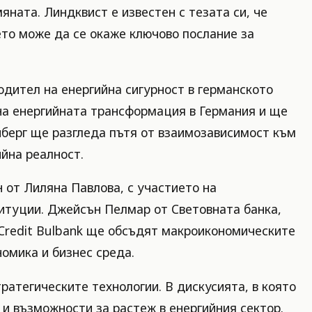
яната. Линдквист е известен с тезата си, че
ето може да се окаже ключово послание за
одител на енергийна сигурност в германското
 на енергийната трансформация в Германия и ще
йнберг ще разгледа пътя от взаимозависимост към
йна реалност.
 от Лиляна Павлова, с участието на
титуции. Джейсън Пелмар от Световната банка,
Credit Bulbank ще обсъдят макроикономическите
омика и бизнес среда.
ратегическите технологии. В дискусията, в която
и възможности за растеж в енергийния сектор.