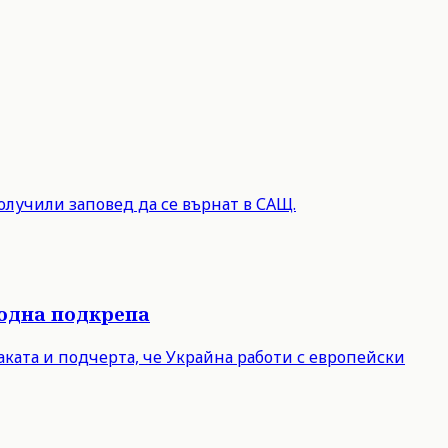
олучили заповед да се върнат в САЩ.
родна подкрепа
ката и подчерта, че Украйна работи с европейски