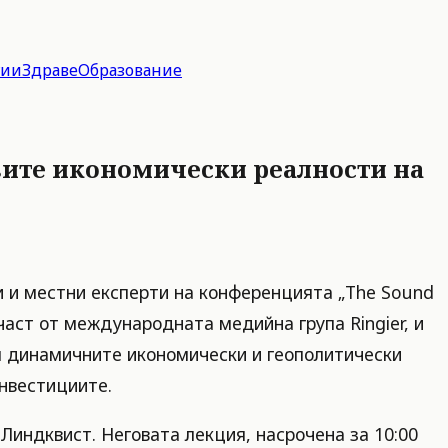
гии
Здраве
Образование
овите икономически реалности на
 и местни експерти на конференцията „The Sound
, част от международната медийна група Ringier, и
ъм динамичните икономически и геополитически
инвестициите.
индквист. Неговата лекция, насрочена за 10:00