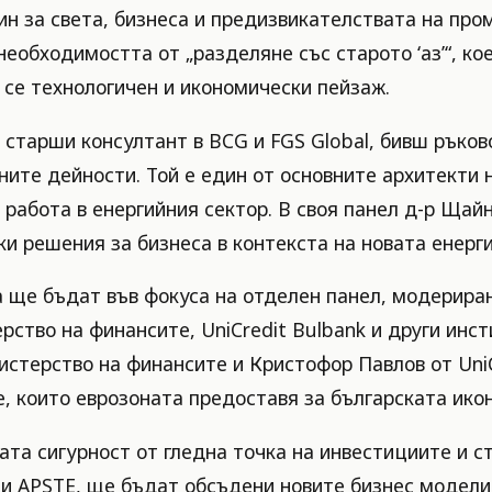
ин за света, бизнеса и предизвикателствата на пром
еобходимостта от „разделяне със старото ‘аз’“, ко
се технологичен и икономически пейзаж.
 старши консултант в BCG и FGS Global, бивш ръков
ите дейности. Той е един от основните архитекти
и работа в енергийния сектор. В своя панел д-р Ща
и решения за бизнеса в контекста на новата енерги
а ще бъдат във фокуса на отделен панел, модериран
рство на финансите, UniCredit Bulbank и други инс
стерство на финансите и Кристофор Павлов от Uni
 които еврозоната предоставя за българската икон
та сигурност от гледна точка на инвестициите и ст
 и APSTE, ще бъдат обсъдени новите бизнес модели 