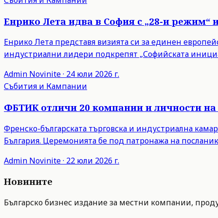
Енрико Лета идва в София с „28-и режим“ 
Енрико Лета представя визията си за единен европейски
индустриални лидери подкрепят „Софийската инициа
Admin
Novinite
·
24 юли 2026 г.
Събития и Кампании
ФБТИК отличи 20 компании и личности на 
Френско-българската търговска и индустриална камар
България. Церемонията бе под патронажа на посланик
Admin
Novinite
·
22 юли 2026 г.
Новините
Българско бизнес издание за местни компании, продук