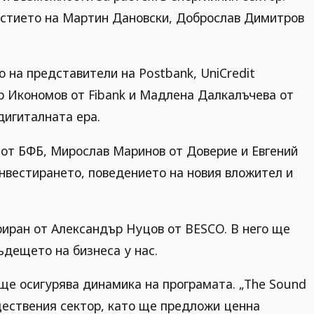
астието на Мартин Дановски, Доброслав Димитров
 на представители на Postbank, UniCredit
мир Икономов от Fibank и Мадлена Далкалъчева от
дигиталната ера.
от БФБ, Мирослав Маринов от Доверие и Евгений
инвестирането, поведението на новия вложител и
иран от Александър Нуцов от BESCO. В него ще
бъдещето на бизнеса у нас.
ще осигурява динамика на програмата. „The Sound
ществения сектор, като ще предложи ценна