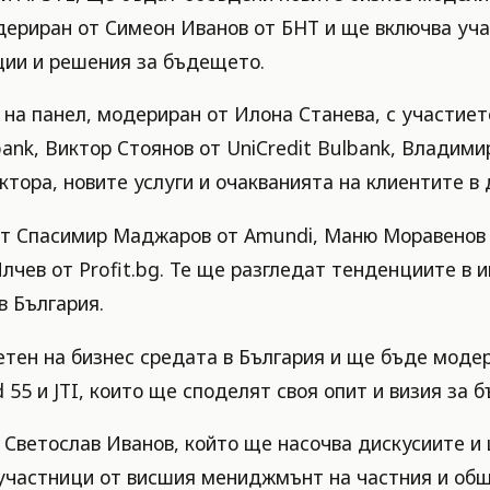
дериран от Симеон Иванов от БНТ и ще включва уч
ции и решения за бъдещето.
на панел, модериран от Илона Станева, с участието
tbank, Виктор Стоянов от UniCredit Bulbank, Влади
тора, новите услуги и очакванията на клиентите в 
ват Спасимир Маджаров от Amundi, Маню Моравенов 
чев от Profit.bg. Те ще разгледат тенденциите в 
в България.
тен на бизнес средата в България и ще бъде модер
d 55 и JTI, които ще споделят своя опит и визия за 
Светослав Иванов, който ще насочва дискусиите и 
г участници от висшия мениджмънт на частния и об