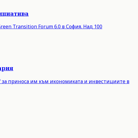
нициатива
een Transition Forum 6.0 в София. Над 100
ария
е“ за приноса им към икономиката и инвестициите в