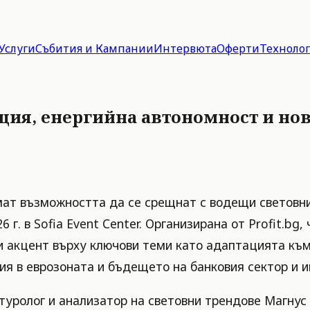
Услуги
Събития и Кампании
Интервюта
Оферти
Техноло
тация, енергийна автономност и н
ат възможността да се срещнат с водещи световни
 г. в Sofia Event Center. Организирана от Profit.bg
ви акцент върху ключови теми като адаптацията к
рия в еврозоната и бъдещето на банковия сектор и 
ролог и анализатор на световни трендове Магнус Л