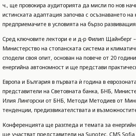
ч., ще провокира аудиторията да мисли по нов нач
истинската адаптация започва с осъзнаването на н
предприемачите в условията на бързо развиващия 
Сред ключовите лектори е и д-р Филип Щайнберг –
Министерство на стопанската система и климатичн
сподели своя опит, основан на повече от 20 годин
енергийна автономност и ще представи практическ
Европа и България в първата ѝ година в еврозонат
представители на Световната банка, БНБ, Министе
Илия Лингорски от БНБ, Методи Методиев от Мини
тенденции, предизвикателствата и възможностите,
Конференцията ще разгледа и темата за енергийна
ще участват представители на Sunotec, CMS Sofia