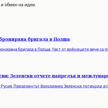
 и обмен на идеи.
 бронирана бригада в Полша
онирана бригада в Полша. Част от войниците вече са п
Русия: Зеленски отчете напредък и междуна
в Русия. Президентът Володимир Зеленски потвърди ата