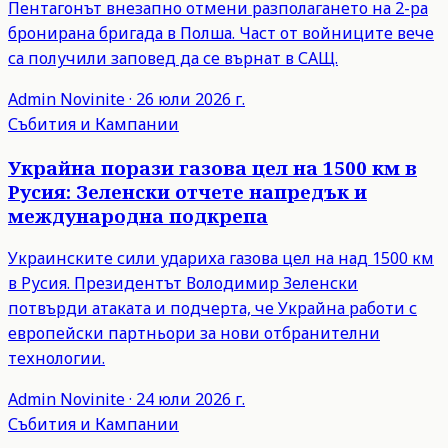
Пентагонът внезапно отмени разполагането на 2-ра
бронирана бригада в Полша. Част от войниците вече
са получили заповед да се върнат в САЩ.
Admin
Novinite
·
26 юли 2026 г.
Събития и Кампании
Украйна порази газова цел на 1500 км в
Русия: Зеленски отчете напредък и
международна подкрепа
Украинските сили удариха газова цел на над 1500 км
в Русия. Президентът Володимир Зеленски
потвърди атаката и подчерта, че Украйна работи с
европейски партньори за нови отбранителни
технологии.
Admin
Novinite
·
24 юли 2026 г.
Събития и Кампании