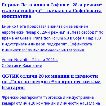
Енрико Лета идва в София с „28-и режим“
и „пета свобода“ – начало на Софийската
инициатива
Енрико Лета представя визията си за единен
европейски пазар с „28-и режим“ и „пета свобода“ по
време на Green Transition Forum 6.0 в София. Над 100
индустриални лидери подкрепят „Софийската
инициатива“ за икономическа интеграция.
Admin
Novinite
·
24 юли 2026 г.
Събития и Кампании
ФБТИК отличи 20 компании и личности
на „Гала на звездите“ за приноса им към
България
Френско-българската търговска и индустриална
камара отличи 20 компании и личности на „Гала на