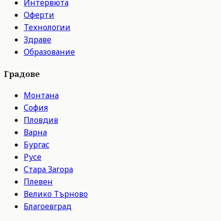
Интервюта
Оферти
Технологии
Здраве
Образование
Градове
Монтана
София
Пловдив
Варна
Бургас
Русе
Стара Загора
Плевен
Велико Търново
Благоевград