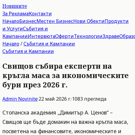
Новините
За Реклама
Контакти
Начало
Бизнес
Местен Бизнес
Нови Обекти
Продукти
и Услуги
Събития и
Кампании
Интервюта
Оферти
Технологии
Здраве
Образ
Начало
/
Събития и Кампании
Събития и Кампании
Свищов събира експерти на
кръгла маса за икономическите
бури през 2026 г.
Admin
Novinite
·
22 май 2026 г.
·
1083
прегледа
Стопанска академия „Димитър А. Ценов“ –
Свищов ще бъде домакин на важна кръгла маса,
посветена на финансовите, икономическите и