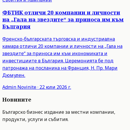
ФБТИК отличи 20 компании и личности
на „Гала на звездите“ за приноса им към
България
Френско-българската търговска и индустриална
камара отличи 20 компании и личности на „Гала на
звездите“ за приноса им към икономиката и
инвестициите в България. Церемонията бе под
патронажа на посланика на Франция, Н. Пр. Мари
Дюмулен.
Admin
Novinite
·
22 юли 2026 г.
Новините
Българско бизнес издание за местни компании,
продукти, услуги и събития.