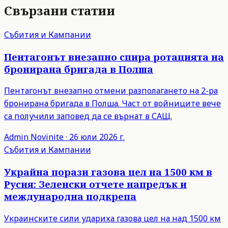
Свързани статии
Събития и Кампании
Пентагонът внезапно спира ротацията на
бронирана бригада в Полша
Пентагонът внезапно отмени разполагането на 2-ра
бронирана бригада в Полша. Част от войниците вече
са получили заповед да се върнат в САЩ.
Admin
Novinite
·
26 юли 2026 г.
Събития и Кампании
Украйна порази газова цел на 1500 км в
Русия: Зеленски отчете напредък и
международна подкрепа
Украинските сили удариха газова цел на над 1500 км