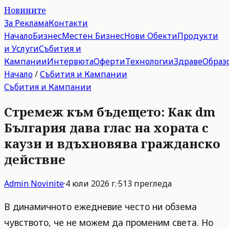
Новините
За Реклама
Контакти
Начало
Бизнес
Местен Бизнес
Нови Обекти
Продукти
и Услуги
Събития и
Кампании
Интервюта
Оферти
Технологии
Здраве
Образ
Начало
/
Събития и Кампании
Събития и Кампании
Стремеж към бъдещето: Как dm
България дава глас на хората с
каузи и вдъхновява гражданско
действие
Admin
Novinite
·
4 юли 2026 г.
·
513
прегледа
В динамичното ежедневие често ни обзема
чувството, че не можем да променим света. Но