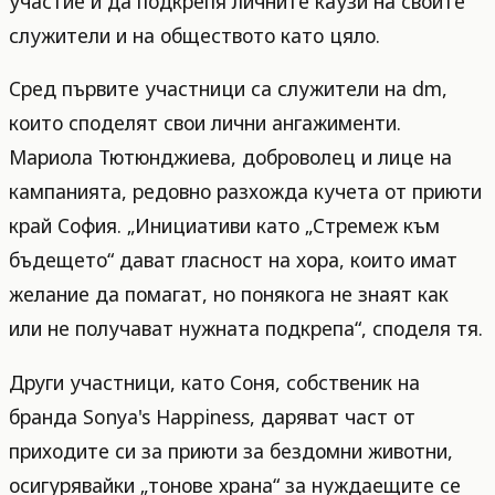
участие и да подкрепя личните каузи на своите
служители и на обществото като цяло.
Сред първите участници са служители на dm,
които споделят свои лични ангажименти.
Мариола Тютюнджиева, доброволец и лице на
кампанията, редовно разхожда кучета от приюти
край София. „Инициативи като „Стремеж към
бъдещето“ дават гласност на хора, които имат
желание да помагат, но понякога не знаят как
или не получават нужната подкрепа“, споделя тя.
Други участници, като Соня, собственик на
бранда Sonya's Happiness, даряват част от
приходите си за приюти за бездомни животни,
осигурявайки „тонове храна“ за нуждаещите се