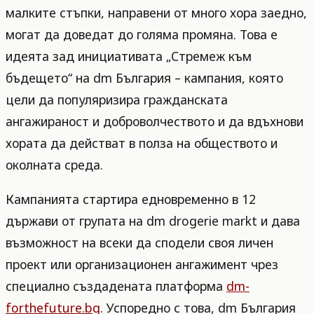
малките стъпки, направени от много хора заедно,
могат да доведат до голяма промяна. Това е
идеята зад инициативата „Стремеж към
бъдещето“ на dm България – кампания, която
цели да популяризира гражданската
ангажираност и доброволчеството и да вдъхнови
хората да действат в полза на обществото и
околната среда.
Кампанията стартира едновременно в 12
държави от групата на dm drogerie markt и дава
възможност на всеки да сподели своя личен
проект или организационен ангажимент чрез
специално създадената платформа
dm-
forthefuture.bg
. Успоредно с това, dm България