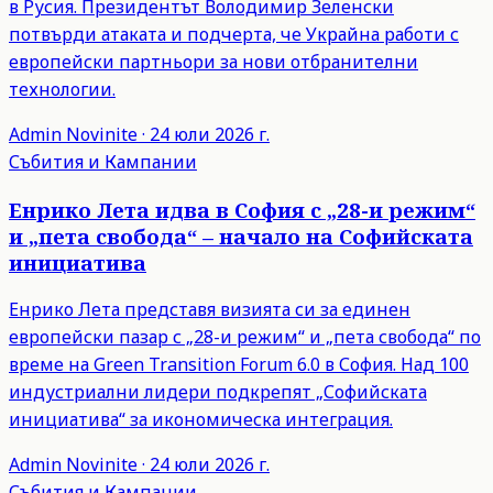
в Русия. Президентът Володимир Зеленски
потвърди атаката и подчерта, че Украйна работи с
европейски партньори за нови отбранителни
технологии.
Admin
Novinite
·
24 юли 2026 г.
Събития и Кампании
Енрико Лета идва в София с „28-и режим“
и „пета свобода“ – начало на Софийската
инициатива
Енрико Лета представя визията си за единен
европейски пазар с „28-и режим“ и „пета свобода“ по
време на Green Transition Forum 6.0 в София. Над 100
индустриални лидери подкрепят „Софийската
инициатива“ за икономическа интеграция.
Admin
Novinite
·
24 юли 2026 г.
Събития и Кампании