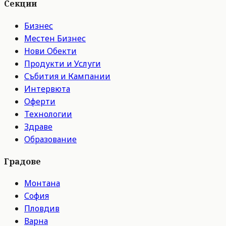
Секции
Бизнес
Местен Бизнес
Нови Обекти
Продукти и Услуги
Събития и Кампании
Интервюта
Оферти
Технологии
Здраве
Образование
Градове
Монтана
София
Пловдив
Варна