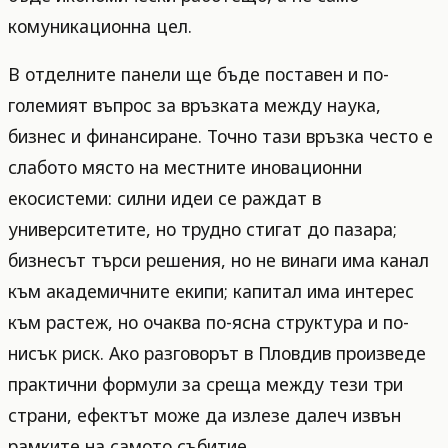
комуникационна цел.
В отделните панели ще бъде поставен и по-
големият въпрос за връзката между наука,
бизнес и финансиране. Точно тази връзка често е
слабото място на местните иновационни
екосистеми: силни идеи се раждат в
университетите, но трудно стигат до пазара;
бизнесът търси решения, но не винаги има канал
към академичните екипи; капитал има интерес
към растеж, но очаква по-ясна структура и по-
нисък риск. Ако разговорът в Пловдив произведе
практични формули за среща между тези три
страни, ефектът може да излезе далеч извън
рамките на самото събитие.