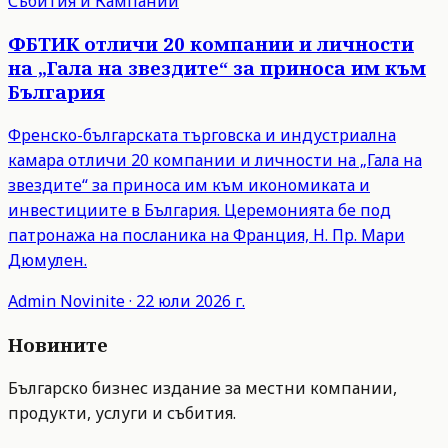
Събития и Кампании
ФБТИК отличи 20 компании и личности
на „Гала на звездите“ за приноса им към
България
Френско-българската търговска и индустриална
камара отличи 20 компании и личности на „Гала на
звездите“ за приноса им към икономиката и
инвестициите в България. Церемонията бе под
патронажа на посланика на Франция, Н. Пр. Мари
Дюмулен.
Admin
Novinite
·
22 юли 2026 г.
Новините
Българско бизнес издание за местни компании,
продукти, услуги и събития.