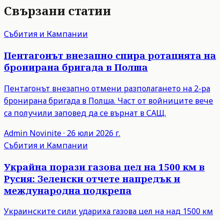
Свързани статии
Събития и Кампании
Пентагонът внезапно спира ротацията на
бронирана бригада в Полша
Пентагонът внезапно отмени разполагането на 2-ра
бронирана бригада в Полша. Част от войниците вече
са получили заповед да се върнат в САЩ.
Admin
Novinite
·
26 юли 2026 г.
Събития и Кампании
Украйна порази газова цел на 1500 км в
Русия: Зеленски отчете напредък и
международна подкрепа
Украинските сили удариха газова цел на над 1500 км