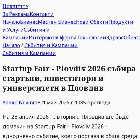
Новините
За Реклама
Контакти
Начало
Бизнес
Местен Бизнес
Нови Обекти
Продукти
и Услуги
Събития и
Кампании
Интервюта
Оферти
Технологии
Здраве
Образ
Начало
/
Събития и Кампании
Събития и Кампании
Startup Fair - Plovdiv 2026 събира
стартъпи, инвеститори и
университети в Пловдив
Admin
Novinite
·
21 май 2026 г.
·
1085
прегледа
На 28 април 2026 г., вторник, Пловдив ще бъде
домакин на Startup Fair - Plovdiv 2026 -
еднодневно събитие, което поставя в обща среда