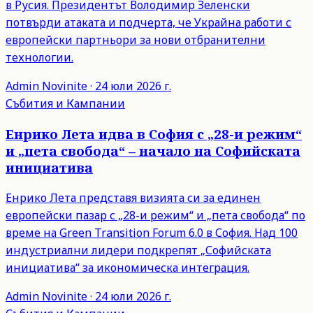
в Русия. Президентът Володимир Зеленски
потвърди атаката и подчерта, че Украйна работи с
европейски партньори за нови отбранителни
технологии.
Admin
Novinite
·
24 юли 2026 г.
Събития и Кампании
Енрико Лета идва в София с „28-и режим“
и „пета свобода“ – начало на Софийската
инициатива
Енрико Лета представя визията си за единен
европейски пазар с „28-и режим“ и „пета свобода“ по
време на Green Transition Forum 6.0 в София. Над 100
индустриални лидери подкрепят „Софийската
инициатива“ за икономическа интеграция.
Admin
Novinite
·
24 юли 2026 г.