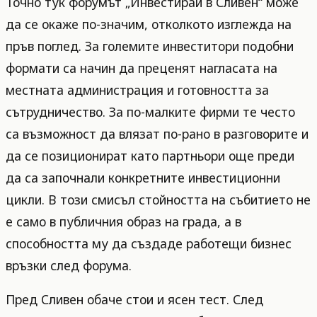
Точно тук форумът „Инвестирай в Сливен“ може
да се окаже по-значим, отколкото изглежда на
пръв поглед. За големите инвеститори подобни
формати са начин да преценят нагласата на
местната администрация и готовността за
сътрудничество. За по-малките фирми те често
са възможност да влязат по-рано в разговорите и
да се позиционират като партньори още преди
да са започнали конкретните инвестиционни
цикли. В този смисъл стойността на събитието не
е само в публичния образ на града, а в
способността му да създаде работещи бизнес
връзки след форума.
Пред Сливен обаче стои и ясен тест. След