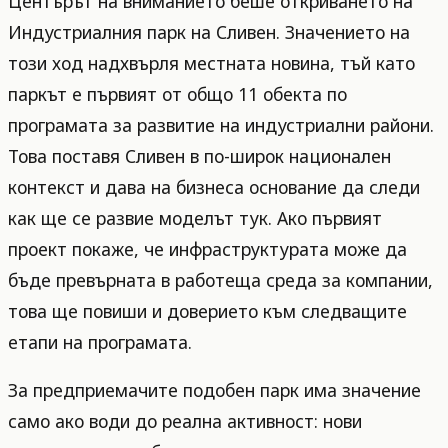
Центърът на вниманието беше откриването на
Индустриалния парк на Сливен. Значението на
този ход надхвърля местната новина, тъй като
паркът е първият от общо 11 обекта по
програмата за развитие на индустриални райони.
Това поставя Сливен в по-широк национален
контекст и дава на бизнеса основание да следи
как ще се развие моделът тук. Ако първият
проект покаже, че инфраструктурата може да
бъде превърната в работеща среда за компании,
това ще повиши и доверието към следващите
етапи на програмата.
За предприемачите подобен парк има значение
само ако води до реална активност: нови