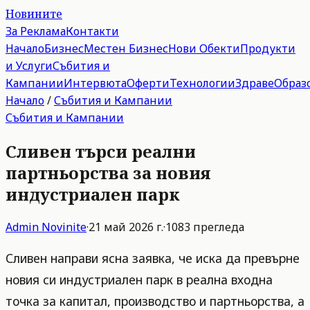
Новините
За Реклама
Контакти
Начало
Бизнес
Местен Бизнес
Нови Обекти
Продукти
и Услуги
Събития и
Кампании
Интервюта
Оферти
Технологии
Здраве
Образ
Начало
/
Събития и Кампании
Събития и Кампании
Сливен търси реални
партньорства за новия
индустриален парк
Admin
Novinite
·
21 май 2026 г.
·
1083
прегледа
Сливен направи ясна заявка, че иска да превърне
новия си индустриален парк в реална входна
точка за капитал, производство и партньорства, а