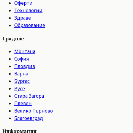
Оферти
Технологии
Здраве
Образование
Градове
Монтана
София
Пловдив
Варна
Бургас
Русе
Стара Загора
Плевен
Велико Търново
Благоевград
Информация