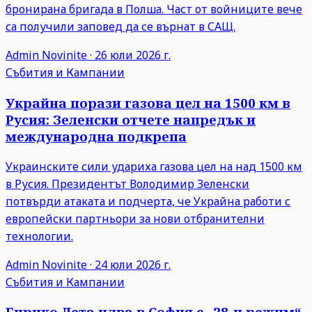
бронирана бригада в Полша. Част от войниците вече
са получили заповед да се върнат в САЩ.
Admin
Novinite
·
26 юли 2026 г.
Събития и Кампании
Украйна порази газова цел на 1500 км в
Русия: Зеленски отчете напредък и
международна подкрепа
Украинските сили удариха газова цел на над 1500 км
в Русия. Президентът Володимир Зеленски
потвърди атаката и подчерта, че Украйна работи с
европейски партньори за нови отбранителни
технологии.
Admin
Novinite
·
24 юли 2026 г.
Събития и Кампании
Енрико Лета идва в София с „28-и режим“