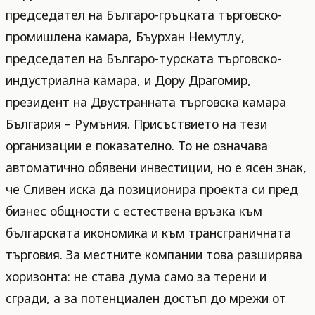
председател на Българо-гръцката търговско-
промишлена камара, Бъурхан Немутлу,
председател на Българо-турската търговско-
индустриална камара, и Дору Драгомир,
президент на Двустранната търговска камара
България – Румъния. Присъствието на тези
организации е показателно. То не означава
автоматично обявени инвестиции, но е ясен знак,
че Сливен иска да позиционира проекта си пред
бизнес общности с естествена връзка към
българската икономика и към трансграничната
търговия. За местните компании това разширява
хоризонта: не става дума само за терени и
сгради, а за потенциален достъп до мрежи от