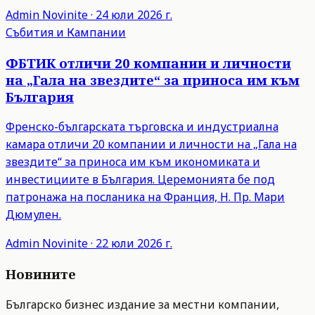
Admin
Novinite
·
24 юли 2026 г.
Събития и Кампании
ФБТИК отличи 20 компании и личности
на „Гала на звездите“ за приноса им към
България
Френско-българската търговска и индустриална
камара отличи 20 компании и личности на „Гала на
звездите“ за приноса им към икономиката и
инвестициите в България. Церемонията бе под
патронажа на посланика на Франция, Н. Пр. Мари
Дюмулен.
Admin
Novinite
·
22 юли 2026 г.
Новините
Българско бизнес издание за местни компании,