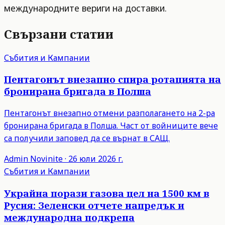
международните вериги на доставки.
Свързани статии
Събития и Кампании
Пентагонът внезапно спира ротацията на
бронирана бригада в Полша
Пентагонът внезапно отмени разполагането на 2-ра
бронирана бригада в Полша. Част от войниците вече
са получили заповед да се върнат в САЩ.
Admin
Novinite
·
26 юли 2026 г.
Събития и Кампании
Украйна порази газова цел на 1500 км в
Русия: Зеленски отчете напредък и
международна подкрепа