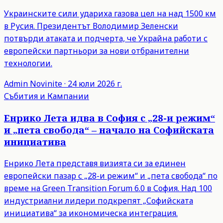
Украинските сили удариха газова цел на над 1500 км
в Русия. Президентът Володимир Зеленски
потвърди атаката и подчерта, че Украйна работи с
европейски партньори за нови отбранителни
технологии.
Admin
Novinite
·
24 юли 2026 г.
Събития и Кампании
Енрико Лета идва в София с „28-и режим“
и „пета свобода“ – начало на Софийската
инициатива
Енрико Лета представя визията си за единен
европейски пазар с „28-и режим“ и „пета свобода“ по
време на Green Transition Forum 6.0 в София. Над 100
индустриални лидери подкрепят „Софийската
инициатива“ за икономическа интеграция.