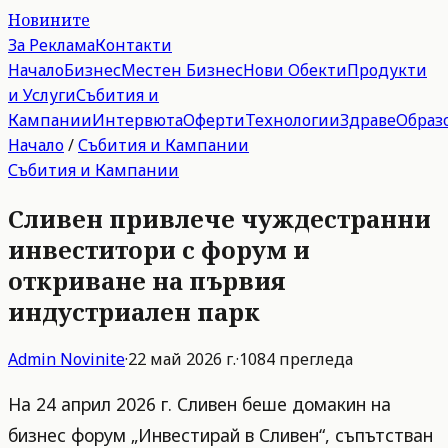
Новините
За Реклама
Контакти
Начало
Бизнес
Местен Бизнес
Нови Обекти
Продукти
и Услуги
Събития и
Кампании
Интервюта
Оферти
Технологии
Здраве
Образ
Начало
/
Събития и Кампании
Събития и Кампании
Сливен привлече чуждестранни
инвеститори с форум и
откриване на първия
индустриален парк
Admin
Novinite
·
22 май 2026 г.
·
1084
прегледа
На 24 април 2026 г. Сливен беше домакин на
бизнес форум „Инвестирай в Сливен“, съпътстван