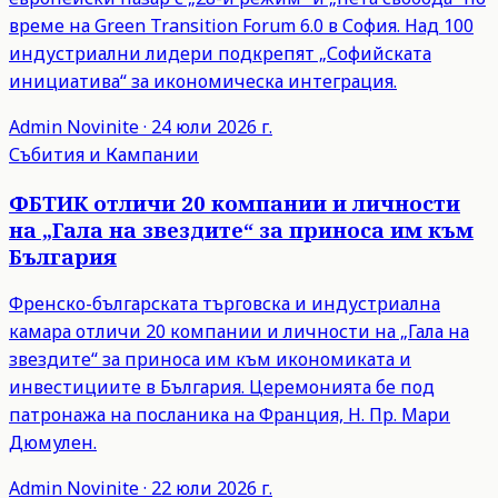
време на Green Transition Forum 6.0 в София. Над 100
индустриални лидери подкрепят „Софийската
инициатива“ за икономическа интеграция.
Admin
Novinite
·
24 юли 2026 г.
Събития и Кампании
ФБТИК отличи 20 компании и личности
на „Гала на звездите“ за приноса им към
България
Френско-българската търговска и индустриална
камара отличи 20 компании и личности на „Гала на
звездите“ за приноса им към икономиката и
инвестициите в България. Церемонията бе под
патронажа на посланика на Франция, Н. Пр. Мари
Дюмулен.
Admin
Novinite
·
22 юли 2026 г.