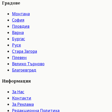
Градове
Монтана
София
Пловдив
Варна
Бургас
Русе
Стара Загора
Плевен
Велико Търново
Благоевград
Информация
За Нас
Контакти
За Реклама
Редакционна Политика