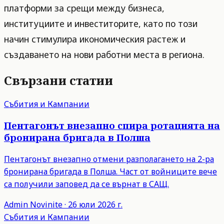
платформи за срещи между бизнеса,
институциите и инвеститорите, като по този
начин стимулира икономическия растеж и
създаването на нови работни места в региона.
Свързани статии
Събития и Кампании
Пентагонът внезапно спира ротацията на
бронирана бригада в Полша
Пентагонът внезапно отмени разполагането на 2-ра
бронирана бригада в Полша. Част от войниците вече
са получили заповед да се върнат в САЩ.
Admin
Novinite
·
26 юли 2026 г.
Събития и Кампании