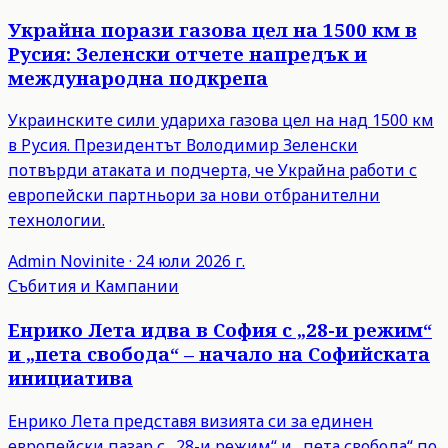
Украйна порази газова цел на 1500 км в
Русия: Зеленски отчете напредък и
международна подкрепа
Украинските сили удариха газова цел на над 1500 км
в Русия. Президентът Володимир Зеленски
потвърди атаката и подчерта, че Украйна работи с
европейски партньори за нови отбранителни
технологии.
Admin
Novinite
·
24 юли 2026 г.
Събития и Кампании
Енрико Лета идва в София с „28-и режим“
и „пета свобода“ – начало на Софийската
инициатива
Енрико Лета представя визията си за единен
европейски пазар с „28-и режим“ и „пета свобода“ по