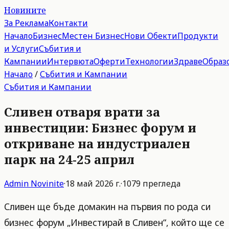
Новините
За Реклама
Контакти
Начало
Бизнес
Местен Бизнес
Нови Обекти
Продукти
и Услуги
Събития и
Кампании
Интервюта
Оферти
Технологии
Здраве
Образ
Начало
/
Събития и Кампании
Събития и Кампании
Сливен отваря врати за
инвестиции: Бизнес форум и
откриване на индустриален
парк на 24-25 април
Admin
Novinite
·
18 май 2026 г.
·
1079
прегледа
Сливен ще бъде домакин на първия по рода си
бизнес форум „Инвестирай в Сливен“, който ще се