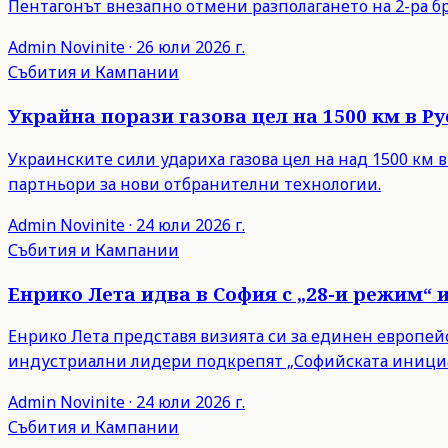
Пентагонът внезапно отмени разполагането на 2-ра бр
Admin
Novinite
·
26 юли 2026 г.
Събития и Кампании
Украйна порази газова цел на 1500 км в 
Украинските сили удариха газова цел на над 1500 км 
партньори за нови отбранителни технологии.
Admin
Novinite
·
24 юли 2026 г.
Събития и Кампании
Енрико Лета идва в София с „28-и режим“ 
Енрико Лета представя визията си за единен европейски
индустриални лидери подкрепят „Софийската инициа
Admin
Novinite
·
24 юли 2026 г.
Събития и Кампании