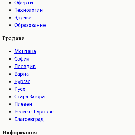
Оферти
Технологии
Здраве
Образование
Градове
Монтана
София
Пловдив
Варна
Бургас
Русе
Стара Загора
Плевен
Велико Търново
Благоевград
Информация