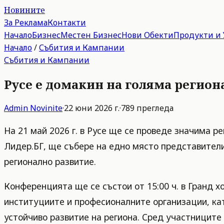
Новините
За Реклама
Контакти
Начало
Бизнес
Местен Бизнес
Нови Обекти
Продукти и 
Начало
/
Събития и Кампании
Събития и Кампании
Русе е домакин на голяма регион
Admin
Novinite
·
22 юни 2026 г.
·
789
прегледа
На 21 май 2026 г. в Русе ще се проведе значима 
Лидер.БГ, ще събере на едно място представители
регионално развитие.
Конференцията ще се състои от 15:00 ч. в Гранд х
институциите и професионалните организации, кат
устойчиво развитие на региона. Сред участниците