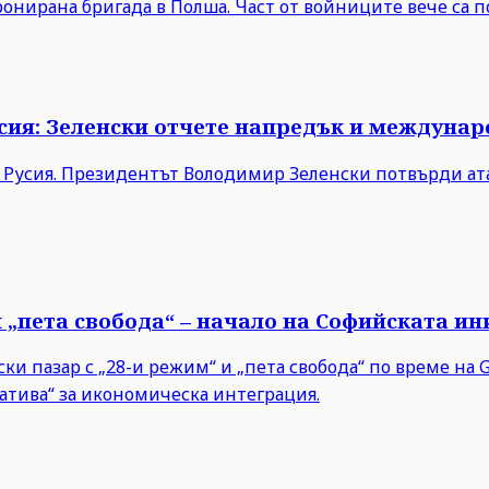
онирана бригада в Полша. Част от войниците вече са п
Русия: Зеленски отчете напредък и междуна
в Русия. Президентът Володимир Зеленски потвърди ата
и „пета свобода“ – начало на Софийската и
 пазар с „28-и режим“ и „пета свобода“ по време на Gr
тива“ за икономическа интеграция.