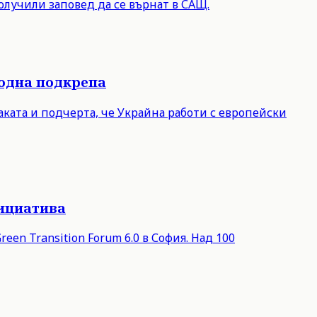
олучили заповед да се върнат в САЩ.
родна подкрепа
ката и подчерта, че Украйна работи с европейски
нициатива
een Transition Forum 6.0 в София. Над 100