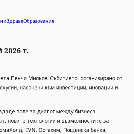
гии
Здраве
Образование
2026 г.
мета Пенчо Милков. Събитието, организирано от
скусии, насочени към инвестиции, иновации и
ъздаде поле за диалог между бизнеса,
т, новите технологии и възможностите за
ромаХолд, EVN, Оргахим, Пощенска банка,