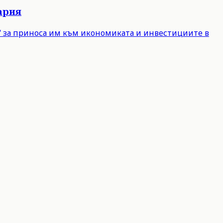
ария
е“ за приноса им към икономиката и инвестициите в