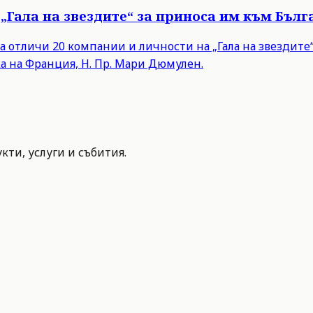
„Гала на звездите“ за приноса им към Бълг
а отличи 20 компании и личности на „Гала на звездит
а на Франция, Н. Пр. Мари Дюмулен.
ти, услуги и събития.