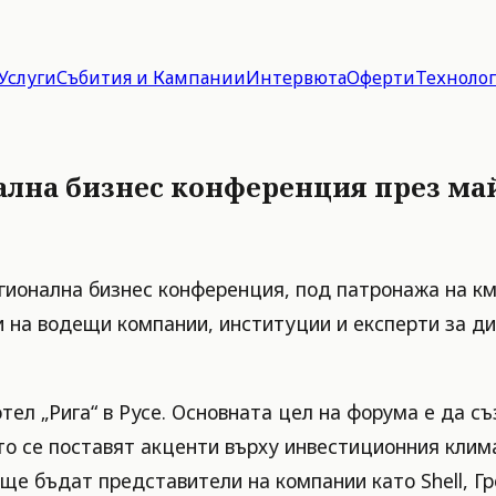
Услуги
Събития и Кампании
Интервюта
Оферти
Техноло
ална бизнес конференция през май 
регионална бизнес конференция, под патронажа на к
 на водещи компании, институции и експерти за ди
отел „Рига“ в Русе. Основната цел на форума е да с
о се поставят акценти върху инвестиционния клима
 ще бъдат представители на компании като Shell, Г