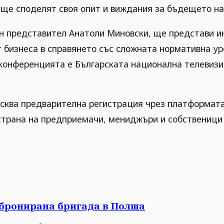
о ще споделят своя опит и виждания за бъдещето на
ен представител Анатоли Миновски, ще представи 
 бизнеса в справянето със сложната нормативна ур
конференцията е Българската национална телевизия
зисква предварителна регистрация чрез платформат
страна на предприемачи, мениджъри и собственици 
 бронирана бригада в Полша