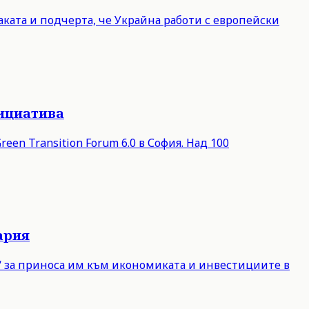
ката и подчерта, че Украйна работи с европейски
нициатива
een Transition Forum 6.0 в София. Над 100
ария
е“ за приноса им към икономиката и инвестициите в