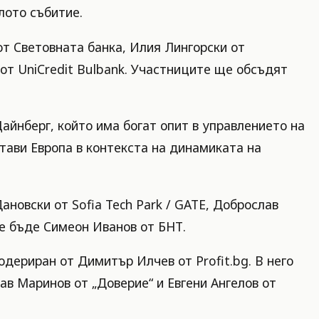
лото събитие.
т Световната банка, Илия Лингорски от
т UniCredit Bulbank. Участниците ще обсъдят
айнберг, който има богат опит в управлението на
стави Европа в контекста на динамиката на
новски от Sofia Tech Park / GATE, Доброслав
е бъде Симеон Иванов от БНТ.
дериран от Димитър Илчев от Profit.bg. В него
в Маринов от „Доверие“ и Евгени Ангелов от