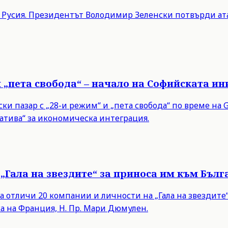
в Русия. Президентът Володимир Зеленски потвърди ата
и „пета свобода“ – начало на Софийската и
 пазар с „28-и режим“ и „пета свобода“ по време на Gr
тива“ за икономическа интеграция.
„Гала на звездите“ за приноса им към Бълг
а отличи 20 компании и личности на „Гала на звездит
а на Франция, Н. Пр. Мари Дюмулен.