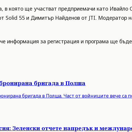
 в която ще участват предприемачи като Ивайло Сл
 от Solid 55 и Димитър Найденов от JTI. Модератор
ече информация за регистрация и програма ще бъде
 бронирана бригада в Полша
онирана бригада в Полша. Част от войниците вече са п
Русия: Зеленски отчете напредък и междуна