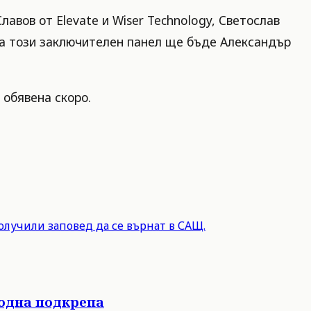
авов от Elevate и Wiser Technology, Светослав
 на този заключителен панел ще бъде Александър
 обявена скоро.
олучили заповед да се върнат в САЩ.
родна подкрепа