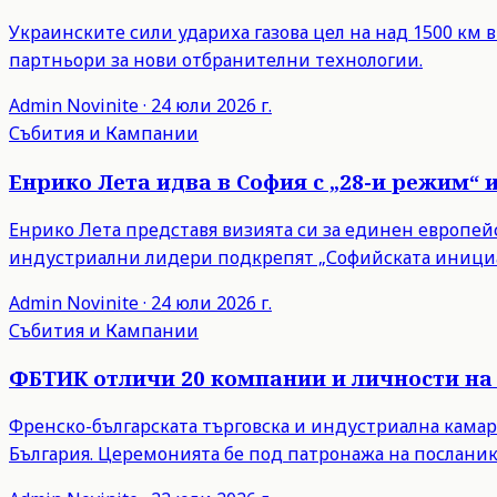
Украинските сили удариха газова цел на над 1500 км 
партньори за нови отбранителни технологии.
Admin
Novinite
·
24 юли 2026 г.
Събития и Кампании
Енрико Лета идва в София с „28-и режим“ 
Енрико Лета представя визията си за единен европейски
индустриални лидери подкрепят „Софийската инициа
Admin
Novinite
·
24 юли 2026 г.
Събития и Кампании
ФБТИК отличи 20 компании и личности на 
Френско-българската търговска и индустриална камар
България. Церемонията бе под патронажа на посланик