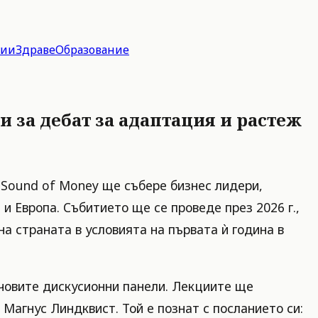
гии
Здраве
Образование
ри за дебат за адаптация и растеж
 Sound of Money ще събере бизнес лидери,
 Европа. Събитието ще се проведе през 2026 г.,
а страната в условията на първата ѝ година в
човите дискусионни панели. Лекциите ще
 Магнус Линдквист. Той е познат с посланието си: