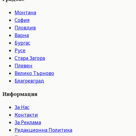
Монтана
София
Пловдив
Варна
Бургас
Русе
Стара Загора
Плевен
Велико Търново
Благоевград
Информация
За Нас
Контакти
За Реклама
Редакционна Политика