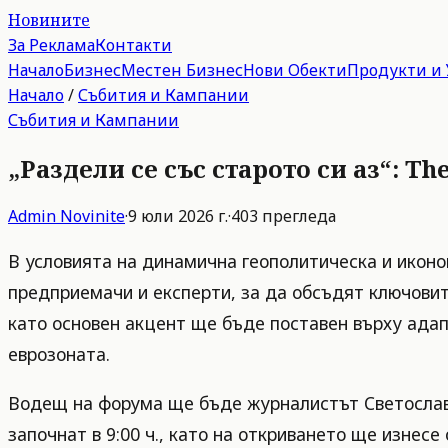
Новините
За Реклама
Контакти
Начало
Бизнес
Местен Бизнес
Нови Обекти
Продукти и 
Начало
/
Събития и Кампании
Събития и Кампании
„Раздели се със старото си аз“: T
Admin
Novinite
·
9 юли 2026 г.
·
403
прегледа
В условията на динамична геополитическа и иконо
предприемачи и експерти, за да обсъдят ключовит
като основен акцент ще бъде поставен върху адап
еврозоната.
Водещ на форума ще бъде журналистът Светослав 
започнат в 9:00 ч., като на откриването ще изнес