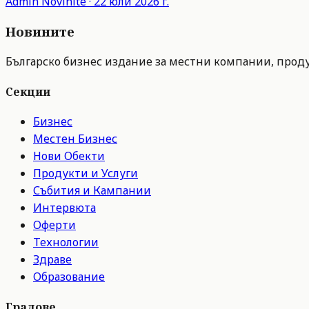
Admin
Novinite
·
22 юли 2026 г.
Новините
Българско бизнес издание за местни компании, продук
Секции
Бизнес
Местен Бизнес
Нови Обекти
Продукти и Услуги
Събития и Кампании
Интервюта
Оферти
Технологии
Здраве
Образование
Градове