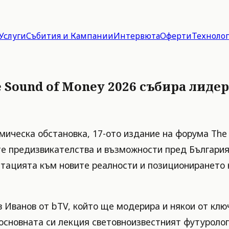
Услуги
Събития и Кампании
Интервюта
Оферти
Техноло
he Sound of Money 2026 събира лиде
мическа обстановка, 17-ото издание на форума The
е предизвикателства и възможности пред България и
тацията към новите реалности и позиционирането н
Иванов от bTV, който ще модерира и някои от клю
е основната си лекция световноизвестният футуролог