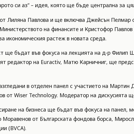
рото си аз“ – идея, която ще бъде централна за ця
 от Лиляна Павлова и ще включва Джейсън Пелмар о
Министерството на финансите и Кристофор Павлов о
за икономическия растеж в новата среда.
т ще бъдат във фокуса на лекцията на д-р Филип Щ
ят редактор на Euractiv, Матю Карничниг, ще пред
згледани в отделен панел с участието на Мартин Да
в от Wiser Technology. Модератор на дискусията щ
ране на бизнеса ще бъдат във фокуса на панел, мо
Моравенов от Българската фондова борса, Миросла
ии (BVCA).