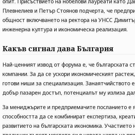
опит. Присъствието на нобелови лауреати като Д
Плевнелиев и Петър Стоянов подчерта, че предпр
общност включването на ректора на УНСС Димитъ
инженерна култура и икономическа реализация.
Какъв сигнал дава България
Най-ценният извод от форума е, че българската с
компании. За да се ускори икономическият растеж,
готови ниши за специализация. Занаятчийството е 
добър пазарен достъп, потенциалът му излиза дал
За мениджърите и предприемачите посланието е яс
способността да се комбинират експертиза, креат
развитието на българската икономика. Участието 