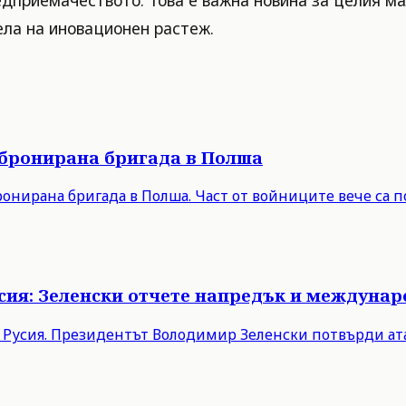
едприемачеството. Това е важна новина за целия ма
ела на иновационен растеж.
 бронирана бригада в Полша
онирана бригада в Полша. Част от войниците вече са п
Русия: Зеленски отчете напредък и междуна
в Русия. Президентът Володимир Зеленски потвърди ата