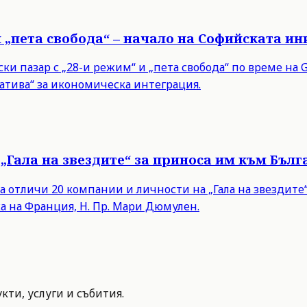
и „пета свобода“ – начало на Софийската и
 пазар с „28-и режим“ и „пета свобода“ по време на Gr
тива“ за икономическа интеграция.
„Гала на звездите“ за приноса им към Бълг
а отличи 20 компании и личности на „Гала на звездит
а на Франция, Н. Пр. Мари Дюмулен.
ти, услуги и събития.