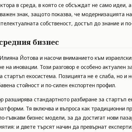
ктора в среда, в която се обсъждат не само идеи, 
 важен знак, защото показва, че модернизацията н
телектуалната собственост, достъп до знание и по
 средния бизнес
лияна Йотова и насочи вниманието към израелския
е на иновации. Този разговор е особено актуален з
та стартъп екосистема. Позицията не е слаба, но и 
авена стойност и по-силен експортен профил.
ор разширява стандартното разбиране за стартъп е
латформи. Тя включва и въпроса как традиционни п
по-гъвкави бизнес модели, за да достигат нови паз
тия: и двете търсят начин да превърнат експертиз