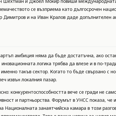
ан Шехтман и Джоел Мокир повиши международната 
иемачеството се възприема като дългосрочен наци
р Димитров и на Иван Кралов даде допълнителен а
тартъп амбиция няма да бъде достатъчна, ако остан
 иновационната логика трябва да влезе и в по-тра
именно такъв сектор. Когато то бъде свързано с но
еч извън локалния пазар.
но: конкурентоспособността вече се гради не само
ивност и партньорства. Форумът в УНСС показа, че 
на Националната занаятчийска камара в този разгов