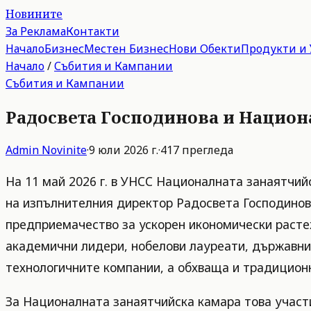
Новините
За Реклама
Контакти
Начало
Бизнес
Местен Бизнес
Нови Обекти
Продукти и 
Начало
/
Събития и Кампании
Събития и Кампании
Радосвета Господинова и Национа
Admin
Novinite
·
9 юли 2026 г.
·
417
прегледа
На 11 май 2026 г. в УНСС Националната занаятчий
на изпълнителния директор Радосвета Господинов
предприемачество за ускорен икономически растеж
академични лидери, нобелови лауреати, държавниц
технологичните компании, а обхваща и традиционн
За Националната занаятчийска камара това участи