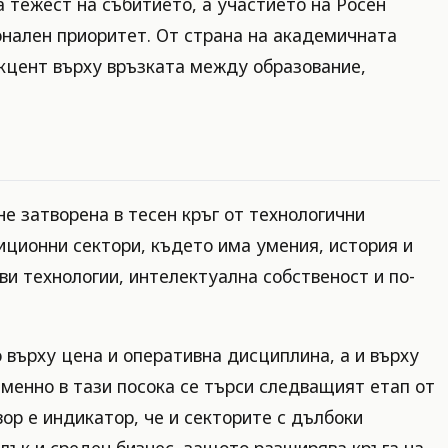
тежест на събитието, а участието на Росен
онален приоритет. От страна на академичната
кцент върху връзката между образование,
е затворена в тесен кръг от технологични
диционни сектори, където има умения, история и
ви технологии, интелектуална собственост и по-
 върху цена и оперативна дисциплина, а и върху
именно в тази посока се търси следващият етап от
ор е индикатор, че и секторите с дълбоки