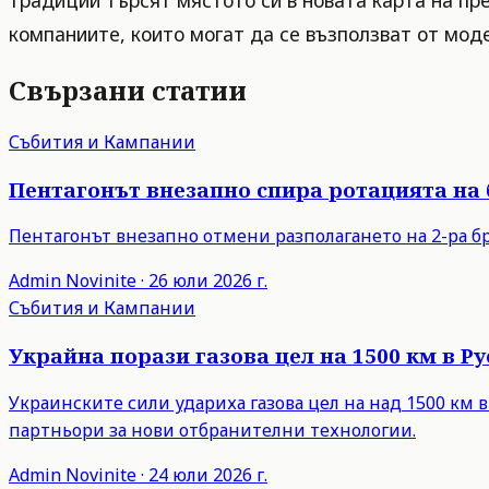
традиции търсят мястото си в новата карта на пр
компаниите, които могат да се възползват от мод
Свързани статии
Събития и Кампании
Пентагонът внезапно спира ротацията на
Пентагонът внезапно отмени разполагането на 2-ра бр
Admin
Novinite
·
26 юли 2026 г.
Събития и Кампании
Украйна порази газова цел на 1500 км в 
Украинските сили удариха газова цел на над 1500 км 
партньори за нови отбранителни технологии.
Admin
Novinite
·
24 юли 2026 г.