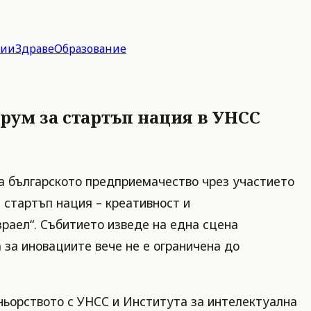
гии
Здраве
Образование
рум за стартъп нация в УНСС
на българското предприемачество чрез участието
стартъп нация – креативност и
раел“. Събитието изведе на една сцена
 за иновациите вече не е ограничена до
ньорството с УНСС и Института за интелектуална