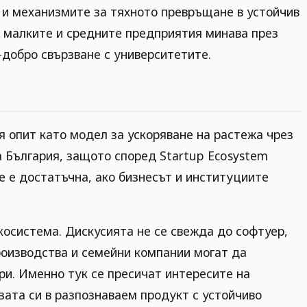
а и механизмите за тяхното превръщане в устойчив
а малките и средните предприятия минава през
-добро свързване с университетите.
 опит като модел за ускоряване на растежа чрез
а България, защото според Startup Ecosystem
не е достатъчна, ако бизнесът и институциите
косистема. Дискусията не се свежда до софтуер,
роизводства и семейни компании могат да
ари. Именно тук се пресичат интересите на
ата си в разпознаваем продукт с устойчиво