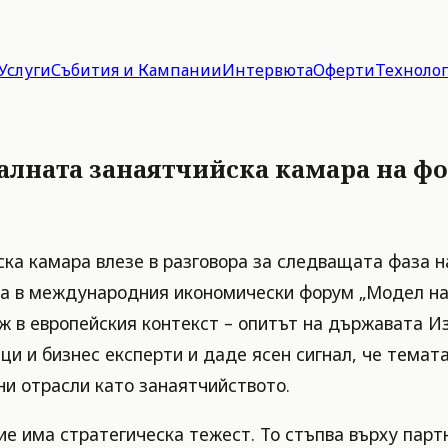
Услуги
Събития и Кампании
Интервюта
Оферти
Техноло
лната занаятчийска камара на фо
ска камара влезе в разговора за следващата фаза 
а в международния икономически форум „Модел на 
 в европейския контекст – опитът на държавата Из
и и бизнес експерти и даде ясен сигнал, че темата
и отрасли като занаятчийството.
е има стратегическа тежест. То стъпва върху парт