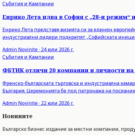
Събития и Кампании
Енрико Лета идва в София с „28-и режим“ 
Енрико Лета представя визията си за единен европейски
индустриални лидери подкрепят „Софийската инициа
Admin
Novinite
·
24 юли 2026 г.
Събития и Кампании
ФБТИК отличи 20 компании и личности на 
Френско-българската търговска и индустриална камар
България. Церемонията бе под патронажа на посланик
Admin
Novinite
·
22 юли 2026 г.
Новините
Българско бизнес издание за местни компании, продук