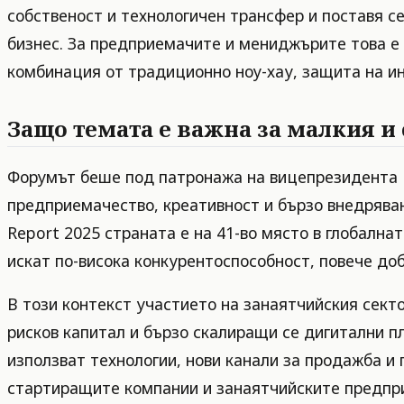
собственост и технологичен трансфер и поставя се
бизнес. За предприемачите и мениджърите това е
комбинация от традиционно ноу-хау, защита на ин
Защо темата е важна за малкия и
Форумът беше под патронажа на вицепрезидента И
предприемачество, креативност и бързо внедряван
Report 2025 страната е на 41-во място в глобална
искат по-висока конкурентоспособност, повече доб
В този контекст участието на занаятчийския сект
рисков капитал и бързо скалиращи се дигитални п
използват технологии, нови канали за продажба и 
стартиращите компании и занаятчийските предприя