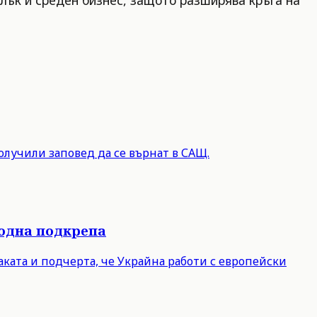
лък и среден бизнес, защото разширява кръга на
олучили заповед да се върнат в САЩ.
родна подкрепа
ката и подчерта, че Украйна работи с европейски