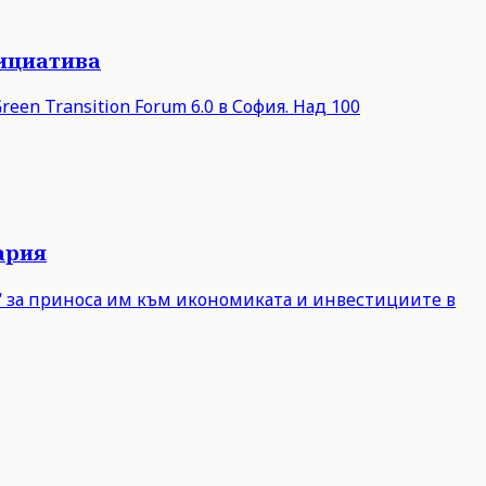
нициатива
een Transition Forum 6.0 в София. Над 100
ария
е“ за приноса им към икономиката и инвестициите в