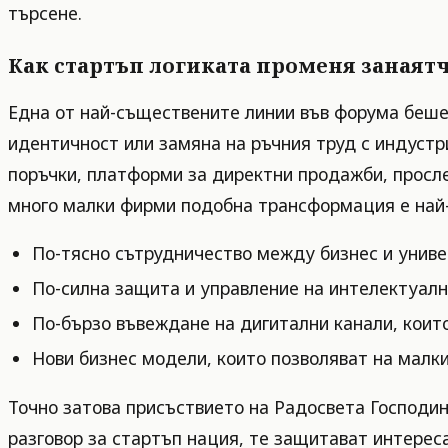
търсене.
Как стартъп логиката променя занаят
Една от най-съществените линии във форума беше 
идентичност или замяна на ръчния труд с индустр
поръчки, платформи за директни продажби, просле
много малки фирми подобна трансформация е най-
По-тясно сътрудничество между бизнес и униве
По-силна защита и управление на интелектуалн
По-бързо въвеждане на дигитални канали, коит
Нови бизнес модели, които позволяват на малки
Точно затова присъствието на Радосвета Господин
разговор за стартъп нация, те защитават интерес