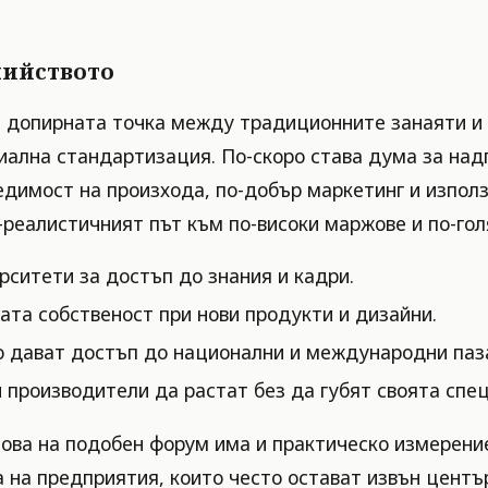
чийството
допирната точка между традиционните занаяти и н
иална стандартизация. По-скоро става дума за над
димост на произхода, по-добър маркетинг и използ
реалистичният път към по-високи маржове и по-гол
рситети за достъп до знания и кадри.
ата собственост при нови продукти и дизайни.
о дават достъп до национални и международни паз
 производители да растат без да губят своята спе
ова на подобен форум има и практическо измерение
а на предприятия, които често остават извън центъ