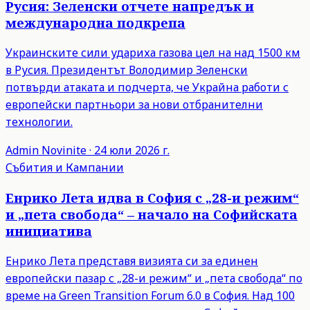
Русия: Зеленски отчете напредък и
международна подкрепа
Украинските сили удариха газова цел на над 1500 км
в Русия. Президентът Володимир Зеленски
потвърди атаката и подчерта, че Украйна работи с
европейски партньори за нови отбранителни
технологии.
Admin
Novinite
·
24 юли 2026 г.
Събития и Кампании
Енрико Лета идва в София с „28-и режим“
и „пета свобода“ – начало на Софийската
инициатива
Енрико Лета представя визията си за единен
европейски пазар с „28-и режим“ и „пета свобода“ по
време на Green Transition Forum 6.0 в София. Над 100