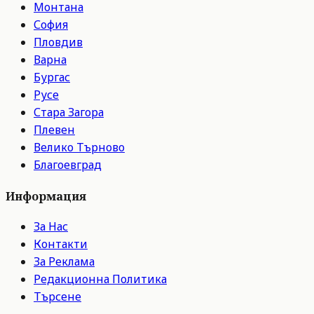
Монтана
София
Пловдив
Варна
Бургас
Русе
Стара Загора
Плевен
Велико Търново
Благоевград
Информация
За Нас
Контакти
За Реклама
Редакционна Политика
Търсене