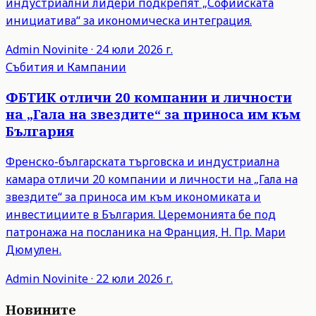
индустриални лидери подкрепят „Софийската
инициатива“ за икономическа интеграция.
Admin
Novinite
·
24 юли 2026 г.
Събития и Кампании
ФБТИК отличи 20 компании и личности
на „Гала на звездите“ за приноса им към
България
Френско-българската търговска и индустриална
камара отличи 20 компании и личности на „Гала на
звездите“ за приноса им към икономиката и
инвестициите в България. Церемонията бе под
патронажа на посланика на Франция, Н. Пр. Мари
Дюмулен.
Admin
Novinite
·
22 юли 2026 г.
Новините