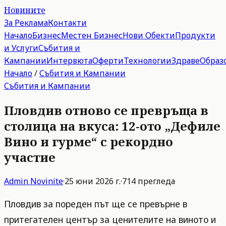
Новините
За Реклама
Контакти
Начало
Бизнес
Местен Бизнес
Нови Обекти
Продукти
и Услуги
Събития и
Кампании
Интервюта
Оферти
Технологии
Здраве
Образ
Начало
/
Събития и Кампании
Събития и Кампании
Пловдив отново се превръща в
столица на вкуса: 12-ото „Дефиле
Вино и гурме“ с рекордно
участие
Admin
Novinite
·
25 юни 2026 г.
·
714
прегледа
Пловдив за пореден път ще се превърне в
притегателен център за ценителите на виното и