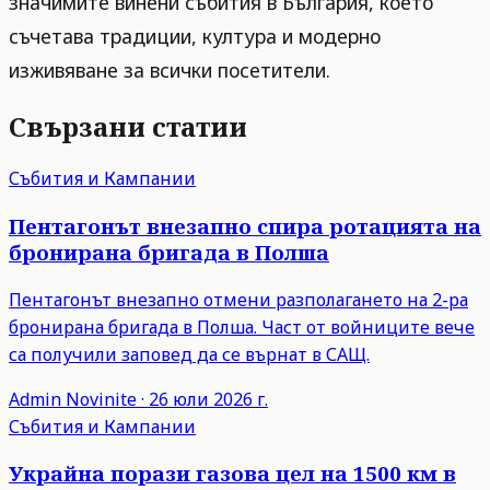
значимите винени събития в България, което
съчетава традиции, култура и модерно
изживяване за всички посетители.
Свързани статии
Събития и Кампании
Пентагонът внезапно спира ротацията на
бронирана бригада в Полша
Пентагонът внезапно отмени разполагането на 2-ра
бронирана бригада в Полша. Част от войниците вече
са получили заповед да се върнат в САЩ.
Admin
Novinite
·
26 юли 2026 г.
Събития и Кампании
Украйна порази газова цел на 1500 км в