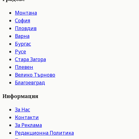
Монтана
София
Пловдив
Варна
Бургас
Русе
Стара Загора
Плевен
Велико Търново
Благоевград
Информация
За Нас
Контакти
За Реклама
Редакционна Политика