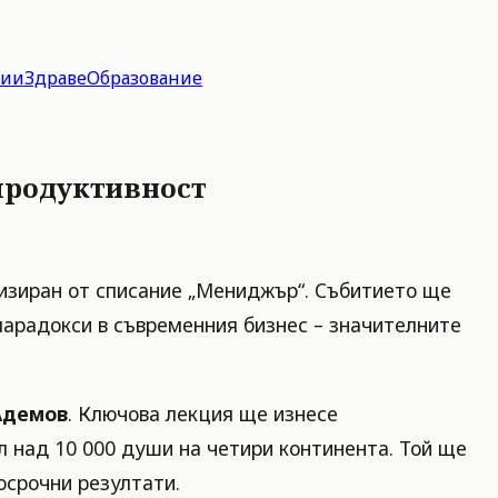
гии
Здраве
Образование
 продуктивност
низиран от списание „Мениджър“. Събитието ще
парадокси в съвременния бизнес – значителните
Адемов
. Ключова лекция ще изнесе
л над 10 000 души на четири континента. Той ще
осрочни резултати.