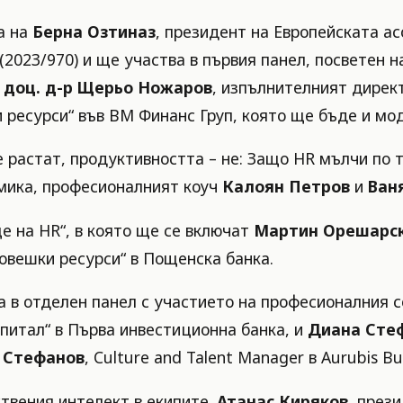
а на
Берна Озтиназ
, президент на Европейската а
(2023/970) и ще участва в първия панел, посветен 
т
доц. д-р Щерьо Ножаров
, изпълнителният дире
 ресурси“ във ВМ Финанс Груп, която ще бъде и мо
 растат, продуктивността – не: Защо HR мълчи по 
мика, професионалният коуч
Калоян Петров
и
Ван
е на HR“, в която ще се включат
Мартин Орешарс
овешки ресурси“ в Пощенска банка.
 в отделен панел с участието на професионалния 
апитал“ в Първа инвестиционна банка, и
Диана Сте
 Стефанов
, Culture and Talent Manager в Aurubis Bul
твения интелект в екипите.
Атанас Киряков
, през