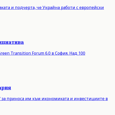
ката и подчерта, че Украйна работи с европейски
нициатива
een Transition Forum 6.0 в София. Над 100
ария
е“ за приноса им към икономиката и инвестициите в