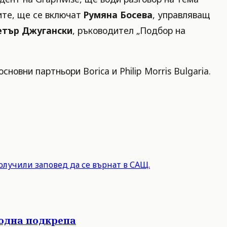
лите, ще се включат
Румяна Босева
, управляващ
етър Джугански
, ръководител „Подбор на
овни партньори Borica и Philip Morris Bulgaria.
олучили заповед да се върнат в САЩ.
родна подкрепа