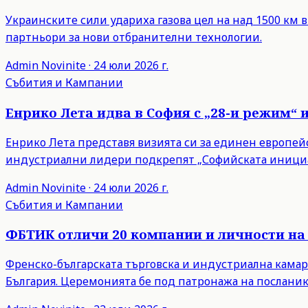
Украинските сили удариха газова цел на над 1500 км 
партньори за нови отбранителни технологии.
Admin
Novinite
·
24 юли 2026 г.
Събития и Кампании
Енрико Лета идва в София с „28-и режим“ 
Енрико Лета представя визията си за единен европейски
индустриални лидери подкрепят „Софийската инициа
Admin
Novinite
·
24 юли 2026 г.
Събития и Кампании
ФБТИК отличи 20 компании и личности на 
Френско-българската търговска и индустриална камар
България. Церемонията бе под патронажа на посланик