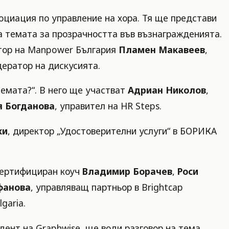
социация по управление на хора. Тя ще представи
на темата за прозрачността във възнагражденията.
ктор на Manpower България
Пламен Макавеев
,
дератор на дискусията.
темата?“. В него ще участват
Адриан Николов
,
я Богданова
, управител на HR Steps.
ки
, директор „Удостоверителни услуги“ в БОРИКА
сертифициран коуч
Владимир Борачев
,
Роси
фанова
, управляващ партньор в Brightcap
garia.
идент на Graphwise, ще води разговор на тема