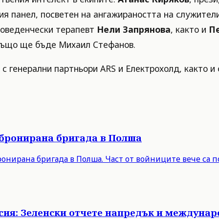
лния панел, посветен на ангажираността на служите
-поведенчески терапевт
Нели Запрянова
, както и
П
л също ще бъде Михаил Стефанов.
 генерални партньори ARS и Електрохолд, както и осн
 бронирана бригада в Полша
онирана бригада в Полша. Част от войниците вече са п
Русия: Зеленски отчете напредък и междуна