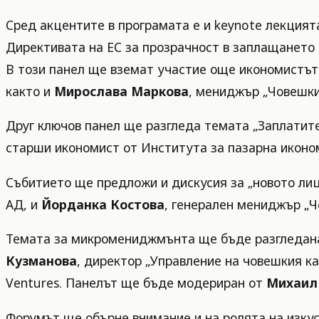
Сред акцентите в програмата е и keynote лекцият
Директивата на ЕС за прозрачност в заплащането 
В този панел ще вземат участие още икономистъ
както и
Мирослава Маркова
, мениджър „Човешки
Друг ключов панел ще разгледа темата „Заплатите
старши икономист от Института за пазарна иконо
Събитието ще предложи и дискусия за „новото лиц
АД, и
Йорданка Костова
, генерален мениджър „Ч
Темата за микромениджмънта ще бъде разгледана
Кузманова
, директор „Управление на човешкия к
Ventures. Панелът ще бъде модериран от
Михаил
Форумът ще обърне внимание и на ролята на изкус