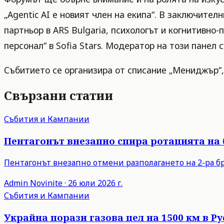
„Agentic AI е новият член на екипа“. В заключите
партньор в ARS Bulgaria, психологът и когнитивно
персонал“ в Sofia Stars. Модератор на този пане
Събитието се организира от списание „Мениджър“, с
Свързани статии
Събития и Кампании
Пентагонът внезапно спира ротацията на
Пентагонът внезапно отмени разполагането на 2-ра бр
Admin
Novinite
·
26 юли 2026 г.
Събития и Кампании
Украйна порази газова цел на 1500 км в 