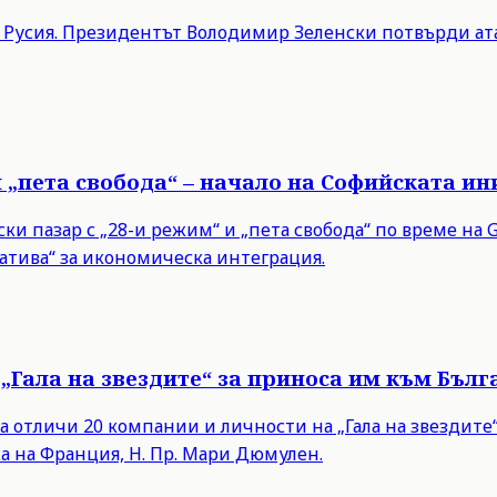
в Русия. Президентът Володимир Зеленски потвърди ата
и „пета свобода“ – начало на Софийската и
 пазар с „28-и режим“ и „пета свобода“ по време на Gr
тива“ за икономическа интеграция.
„Гала на звездите“ за приноса им към Бълг
а отличи 20 компании и личности на „Гала на звездит
а на Франция, Н. Пр. Мари Дюмулен.