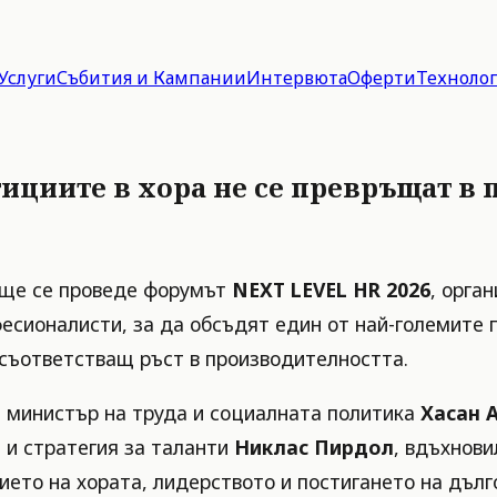
Услуги
Събития и Кампании
Интервюта
Оферти
Техноло
ициите в хора не се превръщат в
я ще се проведе форумът
NEXT LEVEL HR 2026
, орга
есионалисти, за да обсъдят един от най-големите 
 съответстващ ръст в производителността.
 министър на труда и социалната политика
Хасан 
 и стратегия за таланти
Никлас Пирдол
, вдъхнови
ието на хората, лидерството и постигането на дълг