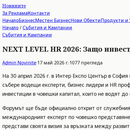
Новините
За Реклама
Контакти
Начало
Бизнес
Местен Бизнес
Нови Обекти
Продукти и 
Начало
/
Събития и Кампании
Събития и Кампании
NEXT LEVEL HR 2026: Защо инвест
Admin
Novinite
·
17 май 2026 г.
·
1077
прегледа
На 30 април 2026 г. в Интер Експо Център в Софи
събере водещи експерти, бизнес лидери и HR проф
инвестиции в човешки капитал, които не водят до
Форумът ще бъде официално открит от служебния
международният експерт по човешко представяне
представи своята визия за връзката между развит