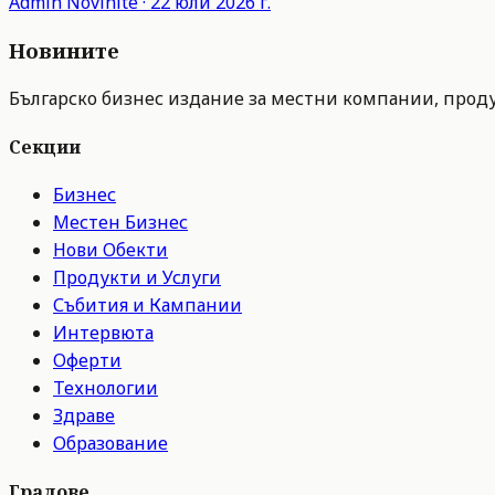
Admin
Novinite
·
22 юли 2026 г.
Новините
Българско бизнес издание за местни компании, продук
Секции
Бизнес
Местен Бизнес
Нови Обекти
Продукти и Услуги
Събития и Кампании
Интервюта
Оферти
Технологии
Здраве
Образование
Градове