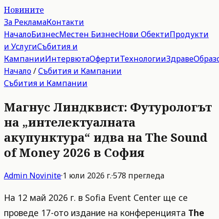
Новините
За Реклама
Контакти
Начало
Бизнес
Местен Бизнес
Нови Обекти
Продукти
и Услуги
Събития и
Кампании
Интервюта
Оферти
Технологии
Здраве
Образ
Начало
/
Събития и Кампании
Събития и Кампании
Магнус Линдквист: Футурологът
на „интелектуалната
акупунктура“ идва на The Sound
of Money 2026 в София
Admin
Novinite
·
1 юли 2026 г.
·
578
прегледа
На 12 май 2026 г. в Sofia Event Center ще се
проведе 17-ото издание на конференцията
The