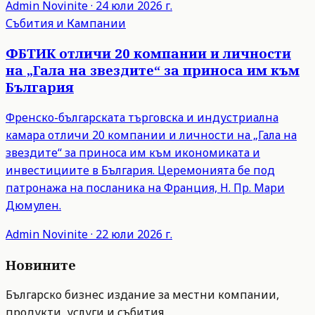
Admin
Novinite
·
24 юли 2026 г.
Събития и Кампании
ФБТИК отличи 20 компании и личности
на „Гала на звездите“ за приноса им към
България
Френско-българската търговска и индустриална
камара отличи 20 компании и личности на „Гала на
звездите“ за приноса им към икономиката и
инвестициите в България. Церемонията бе под
патронажа на посланика на Франция, Н. Пр. Мари
Дюмулен.
Admin
Novinite
·
22 юли 2026 г.
Новините
Българско бизнес издание за местни компании,
продукти, услуги и събития.