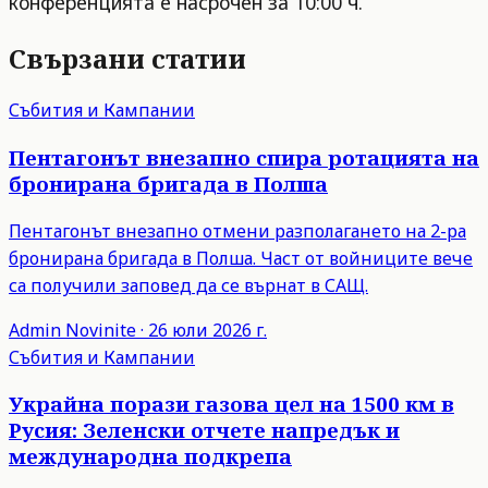
конференцията е насрочен за 10:00 ч.
Свързани статии
Събития и Кампании
Пентагонът внезапно спира ротацията на
бронирана бригада в Полша
Пентагонът внезапно отмени разполагането на 2-ра
бронирана бригада в Полша. Част от войниците вече
са получили заповед да се върнат в САЩ.
Admin
Novinite
·
26 юли 2026 г.
Събития и Кампании
Украйна порази газова цел на 1500 км в
Русия: Зеленски отчете напредък и
международна подкрепа