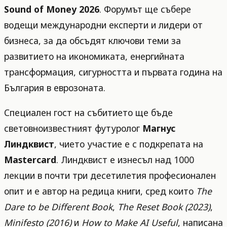
Sound of Money 2026
. Форумът ще събере
водещи международни експерти и лидери от
бизнеса, за да обсъдят ключови теми за
развитието на икономиката, енергийната
трансформация, сигурността и първата година на
България в еврозоната.
Специален гост на събитието ще бъде
световноизвестният футуролог
Магнус
Линдквист
, чието участие е с подкрепата на
Mastercard
. Линдквист е изнесъл над 1000
лекции в почти три десетилетия професионален
опит и е автор на редица книги, сред които
The
Dare to be Different Book
,
The Reset Book (2023)
,
Minifesto (2016)
и
How to Make AI Useful
, написана