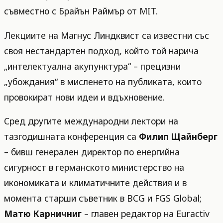
съвместно с Брайън Раймър от MIT.
Лекциите на Магнус Линдквист са известни със
своя нестандартен подход, който той нарича
„интелектуална акупунктура“ – прецизни
„убождания“ в мисленето на публиката, които
провокират нови идеи и вдъхновение.
Сред другите международни лектори на
тазгодишната конференция са
Филип Щайнберг
– бивш генерален директор по енергийна
сигурност в германското министерство на
икономиката и климатичните действия и в
момента старши съветник в BCG и FGS Global;
Матю Карничниг
– главен редактор на Euractiv