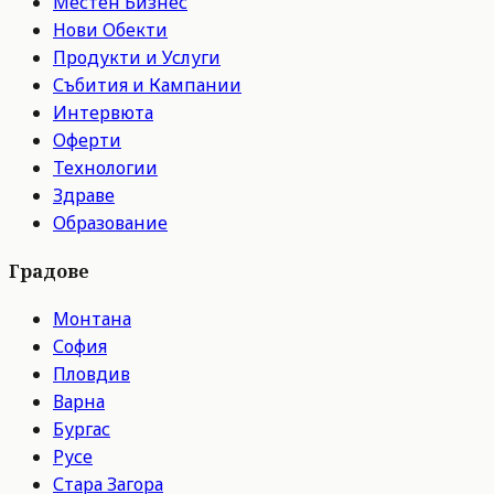
Местен Бизнес
Нови Обекти
Продукти и Услуги
Събития и Кампании
Интервюта
Оферти
Технологии
Здраве
Образование
Градове
Монтана
София
Пловдив
Варна
Бургас
Русе
Стара Загора