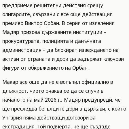
предприеме решителни действия срещу
олигарсите, свързани с все още действащия
премиер Виктор Орбан. В серия от изявления
Мадяр призова държавните институции –
прокуратурата, полицията и данъчната
администрация – да блокират извеждането на
активи от страната и дори да задържат ключови
фигури от обкръжението на Орбан.
Макар все още да не е встъпил официално в
длъжност, чието очаква се да се случи в
началото на май 2026 г., Мадяр предупреди, че
ще преследва бегълците дори в държави, с които
Унгария няма действащи договори за
екстрадиция. Той подчерта, че ще създаде