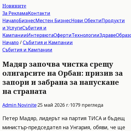
Новините
За Реклама
Контакти
Начало
Бизнес
Местен Бизнес
Нови Обекти
Продукти
и Услуги
Събития и
Кампании
Интервюта
Оферти
Технологии
Здраве
Образ
Начало
/
Събития и Кампании
Събития и Кампании
Мадяр започва чистка срещу
олигарсите на Орбан: призив за
запори и забрана за напускане
на страната
Admin
Novinite
·
25 май 2026 г.
·
1079
прегледа
Петер Мадяр, лидерът на партия ТИСА и бъдещ
министър-председател на Унгария, обяви, че ще