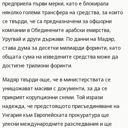
предприела първи мерки, като е блокирала
няколко големи трансфера на средства, за които
се твърди, че са предназначени за офшорни
компании в Обединените арабски емирства,
Уругвай и други държави. По данни на Мадяр,
става дума за десетки милиарди форинти, като
общата сума на изведените средства може да
достигне трилиони форинти.
Мадяр твърди още, че в министерствата се
унищожават масиви с документи, за да се
прикрият корупционни схеми. Той изрази
надежда, че предстоящото присъединяване на
Унгария към Европейската прокуратура ще
улесни международните разследвания и ще