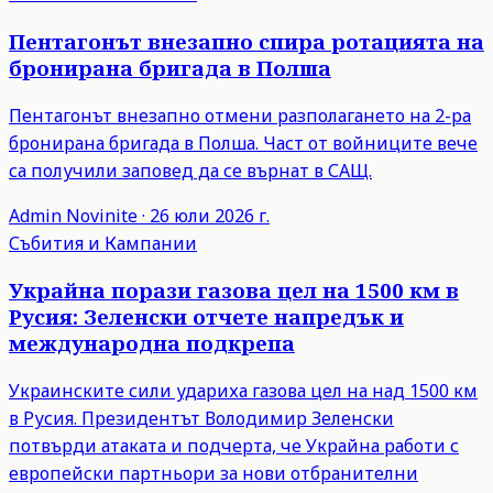
Пентагонът внезапно спира ротацията на
бронирана бригада в Полша
Пентагонът внезапно отмени разполагането на 2-ра
бронирана бригада в Полша. Част от войниците вече
са получили заповед да се върнат в САЩ.
Admin
Novinite
·
26 юли 2026 г.
Събития и Кампании
Украйна порази газова цел на 1500 км в
Русия: Зеленски отчете напредък и
международна подкрепа
Украинските сили удариха газова цел на над 1500 км
в Русия. Президентът Володимир Зеленски
потвърди атаката и подчерта, че Украйна работи с
европейски партньори за нови отбранителни