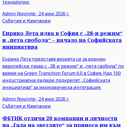
технологии.
Admin
Novinite
·
24 юли 2026 г.
Събития и Кампании
Енрико Лета идва в София с „28-и режим“
и „пета свобода“ – начало на Софийската
инициатива
Енрико Лета представя визията си за единен
европейски пазар с „28-и режим“ и „пета свобода“ по
време на Green Transition Forum 6.0 в София. Над 100
индустриални лидери подкрепят „Софийската
инициатива“ за икономическа интеграция.
Admin
Novinite
·
24 юли 2026 г.
Събития и Кампании
ФБТИК отличи 20 компании и личности
на „Гала на звездите“ за приноса им към