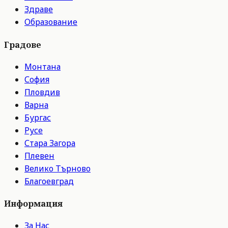
Здраве
Образование
Градове
Монтана
София
Пловдив
Варна
Бургас
Русе
Стара Загора
Плевен
Велико Търново
Благоевград
Информация
За Нас