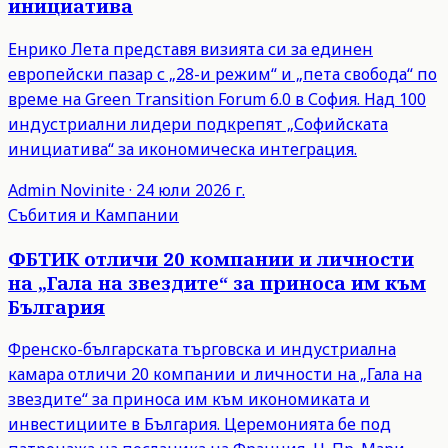
инициатива
Енрико Лета представя визията си за единен
европейски пазар с „28-и режим“ и „пета свобода“ по
време на Green Transition Forum 6.0 в София. Над 100
индустриални лидери подкрепят „Софийската
инициатива“ за икономическа интеграция.
Admin
Novinite
·
24 юли 2026 г.
Събития и Кампании
ФБТИК отличи 20 компании и личности
на „Гала на звездите“ за приноса им към
България
Френско-българската търговска и индустриална
камара отличи 20 компании и личности на „Гала на
звездите“ за приноса им към икономиката и
инвестициите в България. Церемонията бе под