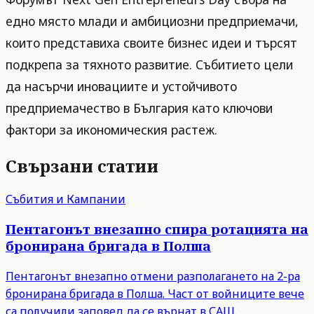
едно място млади и амбициозни предприемачи,
които представиха своите бизнес идеи и търсят
подкрепа за тяхното развитие. Събитието цели
да насърчи иновациите и устойчивото
предприемачество в България като ключови
фактори за икономическия растеж.
Свързани статии
Събития и Кампании
Пентагонът внезапно спира ротацията на
бронирана бригада в Полша
Пентагонът внезапно отмени разполагането на 2-ра
бронирана бригада в Полша. Част от войниците вече
са получили заповед да се върнат в САЩ.