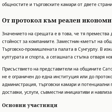
общностите и търговските камари от двете страни
От протокол към реален икономи
Значението на срещата е в това, че тя премества
стойност за компаниите. Заместник-кметът на общ
Търговско-промишлената палата в Сунгурлу. В изк
културата и спорта, а сегашната стъпка отваря но
Присъствието на представители на общините Сатов
не е ограничен до една институция или до проток
администрация, търговски камари и потенциални п
доставки, услуги, съвместни инициативи и навлиза
Основни участници