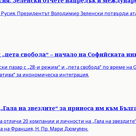
Русия: Зеленски отчете напредък и междуна
в Русия. Президентът Володимир Зеленски потвърди ата
и „пета свобода“ – начало на Софийската и
 пазар с „28-и режим“ и „пета свобода“ по време на Gr
тива“ за икономическа интеграция.
„Гала на звездите“ за приноса им към Бълг
а отличи 20 компании и личности на „Гала на звездит
а на Франция, Н. Пр. Мари Дюмулен.