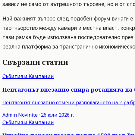
зависи не само от вътрешното търсене, но и от с
Най-важният въпрос след подобен форум винаги е 
партньорство между камари и местна власт, конкр
тази рамка бъде използвана последователно през
реална платформа за трансгранично икономическо
Свързани статии
Събития и Кампании
Пентагонът внезапно спира ротацията на
Пентагонът внезапно отмени разполагането на 2-ра бр
Admin
Novinite
·
26 юли 2026 г.
Събития и Кампании