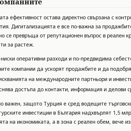
 компаниите
ната ефективност остава директно свързана с контр
тия. Дигитализацията е все по-важна за продажбит
но се превръща от репутационен въпрос в реален кр
ти за растеж.
-ниски оперативни разходи и по-предвидима себест
ите компании да ускорят продажбите и да подобря
зискванията на международните партньори и инвест
снява достъпа до контакти, информация и делови с
о важен, защото Турция е сред водещите търговски
урските инвестиции в България надхвърлят 1,5 млрд.
ята на икономиката, а в зона с реален обем, вече и