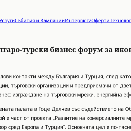
Услуги
Събития и Кампании
Интервюта
Оферти
Техноло
ългаро-турски бизнес форум за ик
лови контакти между България и Турция, след като н
ции, търговски организации и предприемачи от две
знес: изграждане на търговски мрежи, енергийна еф
ната палата в Гоце Делчев със съдействието на Об
ой е част от проекта „Развитие на комерсиалните м
овор сред Европа и Турция“. Основната цел е по-тя