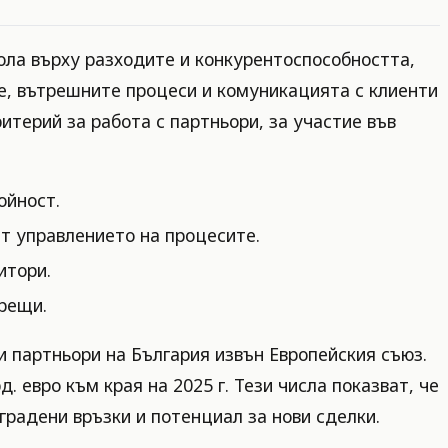
ола върху разходите и конкурентоспособността,
е, вътрешните процеси и комуникацията с клиенти
итерий за работа с партньори, за участие във
ойност.
т управлението на процесите.
итори.
рещи.
 партньори на България извън Европейския съюз.
 евро към края на 2025 г. Тези числа показват, че
зградени връзки и потенциал за нови сделки.