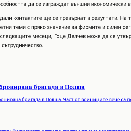
пособността да се изграждат външни икономически в
дали контактите ще се превърнат в резултати. На т
етни теми с пряко значение за фирмите и силен рег
 следващите месеци, Гоце Делчев може да се утвър
 сътрудничество.
 бронирана бригада в Полша
онирана бригада в Полша. Част от войниците вече са п