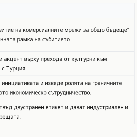
витие на комерсиалните мрежи за общо бъдеще“
онната рамка на събитието.
и акцент върху прехода от културни към
 с Турция.
 инициативата и изведе ролята на граничните
то икономическо сътрудничество.
въд двустранен етикет и дават индустриален и
срещата.