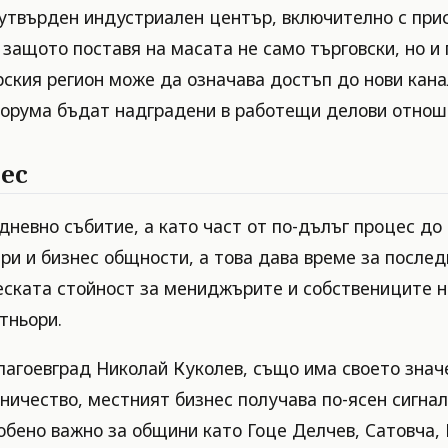
 утвърден индустриален център, включително с при
защото поставя на масата не само търговски, но и
ския регион може да означава достъп до нови кана
 форума бъдат надградени в работещи делови отнош
нес
невно събитие, а като част от по-дълъг процес до 
и и бизнес общности, а това дава време за послед
ската стойност за мениджърите и собствениците на 
тньори.
лагоевград Николай Куколев, също има своето знач
ичество, местният бизнес получава по-ясен сигнал
особено важно за общини като Гоце Делчев, Сатовча