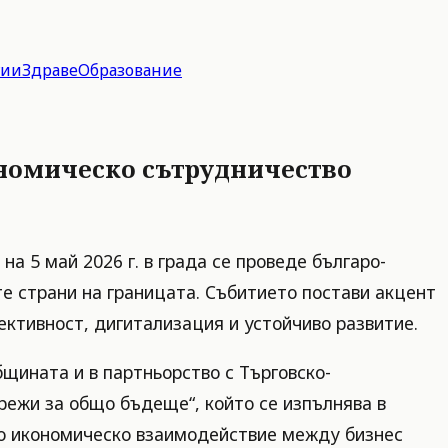
гии
Здраве
Образование
ономическо сътрудничество
а 5 май 2026 г. в града се проведе българо-
те страни на границата. Събитието постави акцент
ективност, дигитализация и устойчиво развитие.
щината и в партньорство с Търговско-
режи за общо бъдеще“, който се изпълнява в
сно икономическо взаимодействие между бизнес