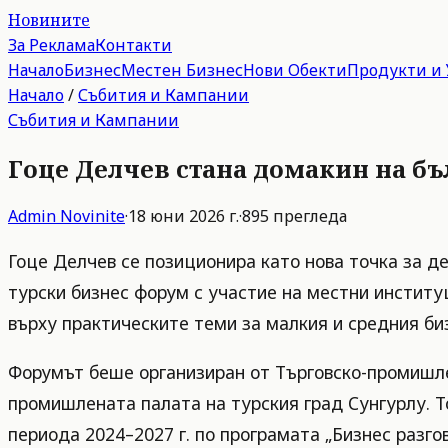
Новините
За Реклама
Контакти
Начало
Бизнес
Местен Бизнес
Нови Обекти
Продукти и 
Начало
/
Събития и Кампании
Събития и Кампании
Гоце Делчев стана домакин на б
Admin
Novinite
·
18 юни 2026 г.
·
895
прегледа
Гоце Делчев се позиционира като нова точка за де
турски бизнес форум с участие на местни институ
върху практическите теми за малкия и средния би
Форумът беше организиран от Търговско-промишле
промишлената палата на турския град Сунгурлу. Т
периода 2024–2027 г. по програмата „Бизнес разг