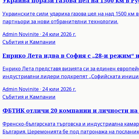
Украйна порази газова цел на 1500 км в 
Украинските сили удариха газова цел на над 1500 км 
партньори за нови отбранителни технологии.
Admin
Novinite
·
24 юли 2026 г.
Събития и Кампании
Енрико Лета идва в София с „28-и режим“ 
Енрико Лета представя визията си за единен европейски
индустриални лидери подкрепят „Софийската инициа
Admin
Novinite
·
24 юли 2026 г.
Събития и Кампании
ФБТИК отличи 20 компании и личности на 
Френско-българската търговска и индустриална камар
България. Церемонията бе под патронажа на посланик