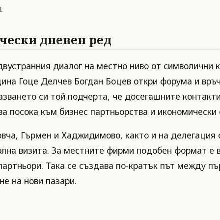
.
чески дневен ред
 двустранния диалог на местно ниво от символични 
ина Гоце Делчев Богдан Боцев откри форума и връч
азването си той подчерта, че досегашните контакти
ва посока към бизнес партньорства и икономически
ча, Гърмен и Хаджидимово, както и на делегация о
олна визита. За местните фирми подобен формат е 
артньори. Така се създава по-кратък път между пър
не на нови пазари.