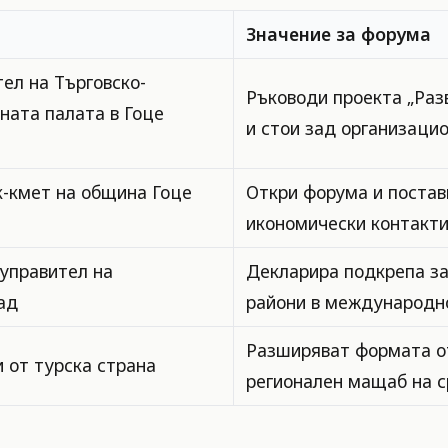
Значение за форума
ел на Търговско-
Ръководи проекта „Раз
ата палата в Гоце
и стои зад организаци
-кмет на община Гоце
Откри форума и постав
икономически контакти
управител на
Декларира подкрепа за
ад
райони в международно
Разширяват формата от
 от турска страна
регионален мащаб на 