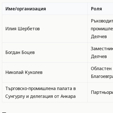
Име/организация
Роля
Ръководит
Илия Шербетов
промишлен
Делчев
Заместник
Богдан Боцев
Делчев
Областен 
Николай Куколев
Благоевгр
Търговско-промишлена палата в
Партньори
Сунгурлу и делегация от Анкара