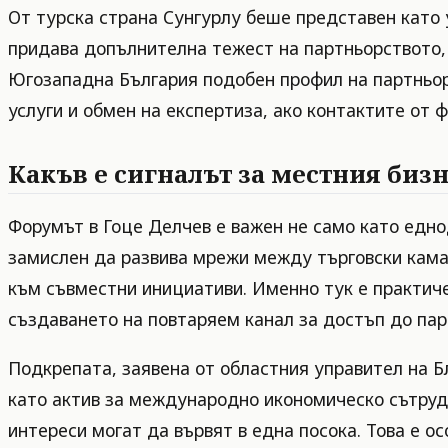
От турска страна Сунгурлу беше представен като
придава допълнителна тежест на партньорството, 
Югозападна България подобен профил на партньор
услуги и обмен на експертиза, ако контактите от
Какъв е сигналът за местния биз
Форумът в Гоце Делчев е важен не само като еднод
замислен да развива мрежи между търговски камар
към съвместни инициативи. Именно тук е практиче
създаването на повтаряем канал за достъп до пар
Подкрепата, заявена от областния управител на Б
като актив за международно икономическо сътрудн
интереси могат да вървят в една посока. Това е 