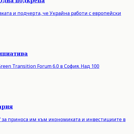
родна подкрепа
ката и подчерта, че Украйна работи с европейски
нициатива
een Transition Forum 6.0 в София. Над 100
ария
е“ за приноса им към икономиката и инвестициите в