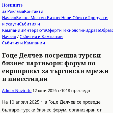
Новините
За Реклама
Контакти
Начало
Бизнес
Местен Бизнес
Нови Обекти
Продукти
и Услуги
Събития и
Кампании
Интервюта
Оферти
Технологии
Здраве
Образ
Начало
/
Събития и Кампании
Събития и Кампании
Гоце Делчев посрещна турски
бизнес партньори: форум по
европроект за търговски мрежи
и инвестиции
Admin
Novinite
·
12 юни 2026 г.
·
1018
прегледа
На 10 април 2025 г. в Гоце Делчев се проведе
българо-турски бизнес форум, организиран от