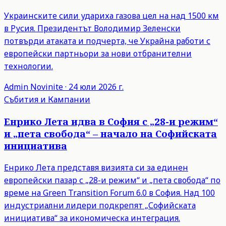
Украинските сили удариха газова цел на над 1500 км
в Русия. Президентът Володимир Зеленски
потвърди атаката и подчерта, че Украйна работи с
европейски партньори за нови отбранителни
технологии.
Admin
Novinite
·
24 юли 2026 г.
Събития и Кампании
Енрико Лета идва в София с „28-и режим“
и „пета свобода“ – начало на Софийската
инициатива
Енрико Лета представя визията си за единен
европейски пазар с „28-и режим“ и „пета свобода“ по
време на Green Transition Forum 6.0 в София. Над 100
индустриални лидери подкрепят „Софийската
инициатива“ за икономическа интеграция.