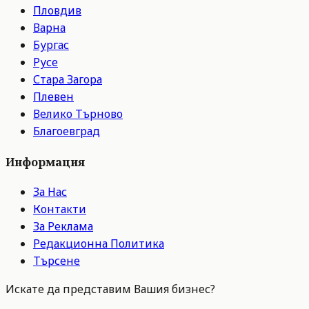
Пловдив
Варна
Бургас
Русе
Стара Загора
Плевен
Велико Търново
Благоевград
Информация
За Нас
Контакти
За Реклама
Редакционна Политика
Търсене
Искате да представим Вашия бизнес?