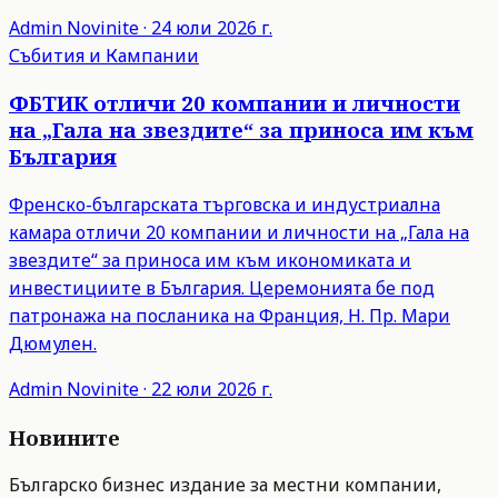
Admin
Novinite
·
24 юли 2026 г.
Събития и Кампании
ФБТИК отличи 20 компании и личности
на „Гала на звездите“ за приноса им към
България
Френско-българската търговска и индустриална
камара отличи 20 компании и личности на „Гала на
звездите“ за приноса им към икономиката и
инвестициите в България. Церемонията бе под
патронажа на посланика на Франция, Н. Пр. Мари
Дюмулен.
Admin
Novinite
·
22 юли 2026 г.
Новините
Българско бизнес издание за местни компании,