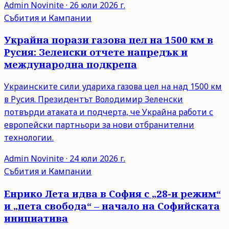
Admin
Novinite
·
26 юли 2026 г.
Събития и Кампании
Украйна порази газова цел на 1500 км в
Русия: Зеленски отчете напредък и
международна подкрепа
Украинските сили удариха газова цел на над 1500 км
в Русия. Президентът Володимир Зеленски
потвърди атаката и подчерта, че Украйна работи с
европейски партньори за нови отбранителни
технологии.
Admin
Novinite
·
24 юли 2026 г.
Събития и Кампании
Енрико Лета идва в София с „28-и режим“
и „пета свобода“ – начало на Софийската
инициатива