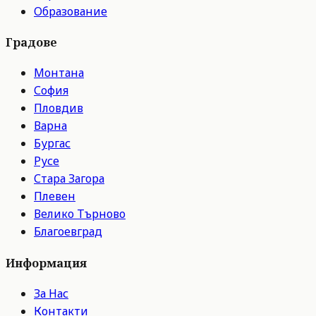
Образование
Градове
Монтана
София
Пловдив
Варна
Бургас
Русе
Стара Загора
Плевен
Велико Търново
Благоевград
Информация
За Нас
Контакти