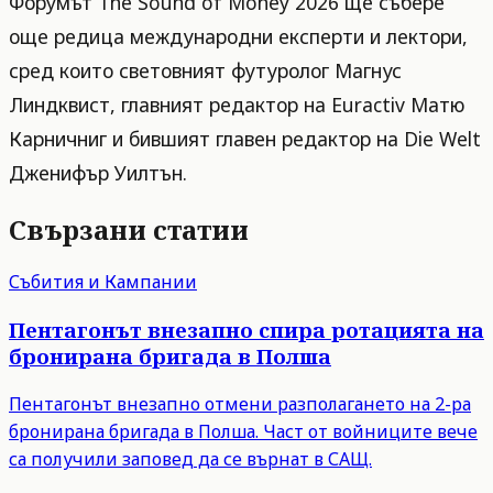
Форумът The Sound of Money 2026 ще събере
още редица международни експерти и лектори,
сред които световният футуролог Магнус
Линдквист, главният редактор на Euractiv Матю
Карничниг и бившият главен редактор на Die Welt
Дженифър Уилтън.
Свързани статии
Събития и Кампании
Пентагонът внезапно спира ротацията на
бронирана бригада в Полша
Пентагонът внезапно отмени разполагането на 2-ра
бронирана бригада в Полша. Част от войниците вече
са получили заповед да се върнат в САЩ.