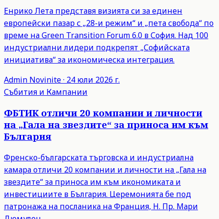
Енрико Лета представя визията си за единен
европейски пазар с „28-и режим“ и „пета свобода“ по
време на Green Transition Forum 6.0 в София. Над 100
индустриални лидери подкрепят „Софийската
инициатива“ за икономическа интеграция.
Admin
Novinite
·
24 юли 2026 г.
Събития и Кампании
ФБТИК отличи 20 компании и личности
на „Гала на звездите“ за приноса им към
България
Френско-българската търговска и индустриална
камара отличи 20 компании и личности на „Гала на
звездите“ за приноса им към икономиката и
инвестициите в България. Церемонията бе под
патронажа на посланика на Франция, Н. Пр. Мари
Дюмулен.