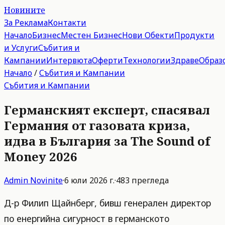
Новините
За Реклама
Контакти
Начало
Бизнес
Местен Бизнес
Нови Обекти
Продукти
и Услуги
Събития и
Кампании
Интервюта
Оферти
Технологии
Здраве
Образ
Начало
/
Събития и Кампании
Събития и Кампании
Германският експерт, спасявал
Германия от газовата криза,
идва в България за The Sound of
Money 2026
Admin
Novinite
·
6 юли 2026 г.
·
483
прегледа
Д-р Филип Щайнберг, бивш генерален директор
по енергийна сигурност в германското