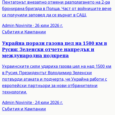
Пентагонът внезапно отмени разполагането на 2-ра
бронирана бригада в Полша. Част от войниците вече
са получили заповед да се върнат в САЩ.
Admin
Novinite
·
26 юли 2026 г.
Събития и Кампании
Украйна порази газова цел на 1500 км в
Русия: Зеленски отчете напредък и
международна подкрепа
Украинските сили удариха газова цел на над 1500 км
в Русия. Президентът Володимир Зеленски
потвърди атаката и подчерта, че Украйна работи с
европейски партньори за нови отбранителни
технологии.
Admin
Novinite
·
24 юли 2026 г.
Събития и Кампании