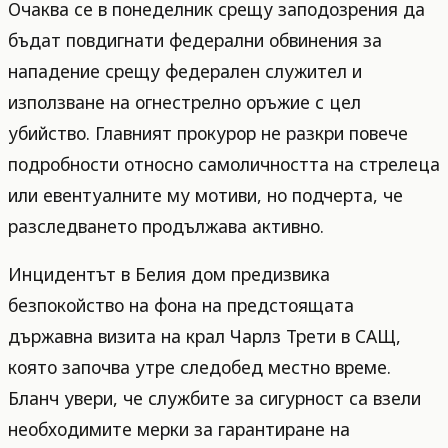
Очаква се в понеделник срещу заподозрения да
бъдат повдигнати федерални обвинения за
нападение срещу федерален служител и
използване на огнестрелно оръжие с цел
убийство. Главният прокурор не разкри повече
подробности относно самоличността на стрелеца
или евентуалните му мотиви, но подчерта, че
разследването продължава активно.
Инцидентът в Белия дом предизвика
безпокойство на фона на предстоящата
държавна визита на крал Чарлз Трети в САЩ,
която започва утре следобед местно време.
Бланч увери, че службите за сигурност са взели
необходимите мерки за гарантиране на