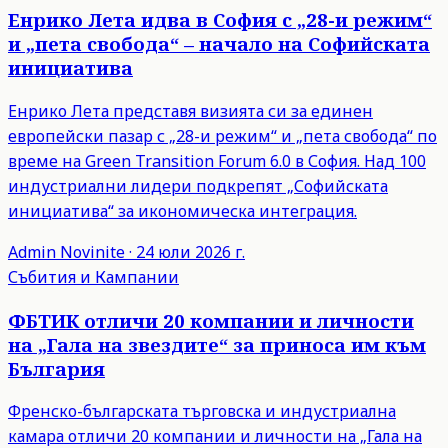
Енрико Лета идва в София с „28-и режим“
и „пета свобода“ – начало на Софийската
инициатива
Енрико Лета представя визията си за единен
европейски пазар с „28-и режим“ и „пета свобода“ по
време на Green Transition Forum 6.0 в София. Над 100
индустриални лидери подкрепят „Софийската
инициатива“ за икономическа интеграция.
Admin
Novinite
·
24 юли 2026 г.
Събития и Кампании
ФБТИК отличи 20 компании и личности
на „Гала на звездите“ за приноса им към
България
Френско-българската търговска и индустриална
камара отличи 20 компании и личности на „Гала на