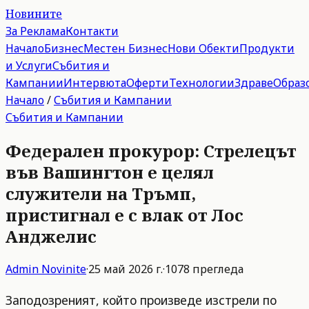
Новините
За Реклама
Контакти
Начало
Бизнес
Местен Бизнес
Нови Обекти
Продукти
и Услуги
Събития и
Кампании
Интервюта
Оферти
Технологии
Здраве
Образ
Начало
/
Събития и Кампании
Събития и Кампании
Федерален прокурор: Стрелецът
във Вашингтон е целял
служители на Тръмп,
пристигнал е с влак от Лос
Анджелис
Admin
Novinite
·
25 май 2026 г.
·
1078
прегледа
Заподозреният, който произведе изстрели по