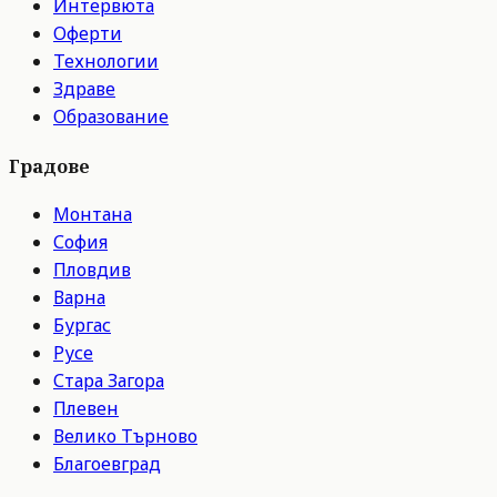
Интервюта
Оферти
Технологии
Здраве
Образование
Градове
Монтана
София
Пловдив
Варна
Бургас
Русе
Стара Загора
Плевен
Велико Търново
Благоевград