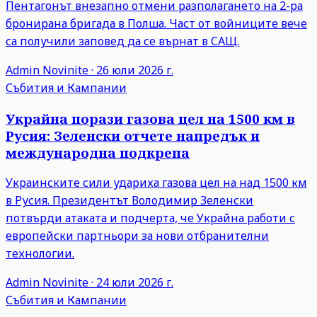
Пентагонът внезапно отмени разполагането на 2-ра
бронирана бригада в Полша. Част от войниците вече
са получили заповед да се върнат в САЩ.
Admin
Novinite
·
26 юли 2026 г.
Събития и Кампании
Украйна порази газова цел на 1500 км в
Русия: Зеленски отчете напредък и
международна подкрепа
Украинските сили удариха газова цел на над 1500 км
в Русия. Президентът Володимир Зеленски
потвърди атаката и подчерта, че Украйна работи с
европейски партньори за нови отбранителни
технологии.
Admin
Novinite
·
24 юли 2026 г.
Събития и Кампании