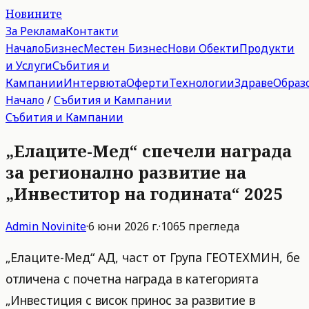
Новините
За Реклама
Контакти
Начало
Бизнес
Местен Бизнес
Нови Обекти
Продукти
и Услуги
Събития и
Кампании
Интервюта
Оферти
Технологии
Здраве
Образ
Начало
/
Събития и Кампании
Събития и Кампании
„Елаците-Мед“ спечели награда
за регионално развитие на
„Инвеститор на годината“ 2025
Admin
Novinite
·
6 юни 2026 г.
·
1065
прегледа
„Елаците-Мед“ АД, част от Група ГЕОТЕХМИН, бе
отличена с почетна награда в категорията
„Инвестиция с висок принос за развитие в