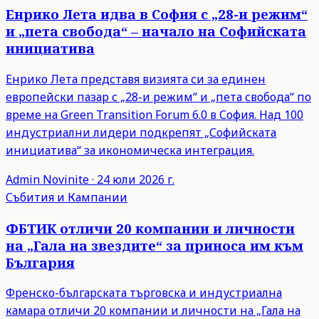
Енрико Лета идва в София с „28-и режим“
и „пета свобода“ – начало на Софийската
инициатива
Енрико Лета представя визията си за единен
европейски пазар с „28-и режим“ и „пета свобода“ по
време на Green Transition Forum 6.0 в София. Над 100
индустриални лидери подкрепят „Софийската
инициатива“ за икономическа интеграция.
Admin
Novinite
·
24 юли 2026 г.
Събития и Кампании
ФБТИК отличи 20 компании и личности
на „Гала на звездите“ за приноса им към
България
Френско-българската търговска и индустриална
камара отличи 20 компании и личности на „Гала на