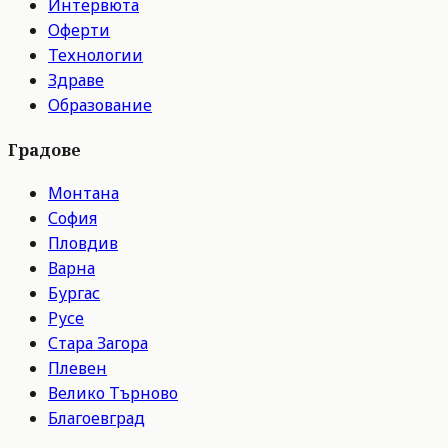
Интервюта
Оферти
Технологии
Здраве
Образование
Градове
Монтана
София
Пловдив
Варна
Бургас
Русе
Стара Загора
Плевен
Велико Търново
Благоевград