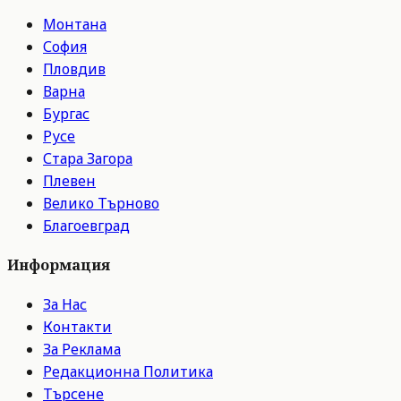
Монтана
София
Пловдив
Варна
Бургас
Русе
Стара Загора
Плевен
Велико Търново
Благоевград
Информация
За Нас
Контакти
За Реклама
Редакционна Политика
Търсене