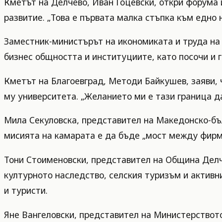
Кметът на Делчево, Иван Гоцевски, откри форума и
развитие. „Това е първата малка стъпка към едно 
Заместник-министърът на икономиката и труда на
бизнес общността и институциите, като посочи и 
Кметът на Благоевград, Методи Байкушев, заяви, 
му университета. „Желанието ми е тази граница да
Мила Секуловска, представител на Македонско-бъл
мисията на камарата е да бъде „мост между фирми
Тони Стоименовски, представител на Община Делч
културното наследство, селския туризъм и активни
и туристи.
Яне Вангеловски, представител на Министерствот