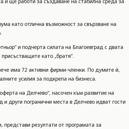
са и ще работи за създаване на стабилна среда за
ума като отлична възможност за свързване на
.
тньор“ и подчерта силата на Благоевград с двата
м присъстващите като „братя“.
ече има 72 активни фирми-членки. По думите ѝ,
лните усилия за подкрепа на бизнеса.
оферта на Делчево“, насочен към развитие на
д и други погранични места в Делчево идват гости
, представи резултати от програмата за