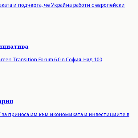
ката и подчерта, че Украйна работи с европейски
нициатива
een Transition Forum 6.0 в София. Над 100
ария
е“ за приноса им към икономиката и инвестициите в