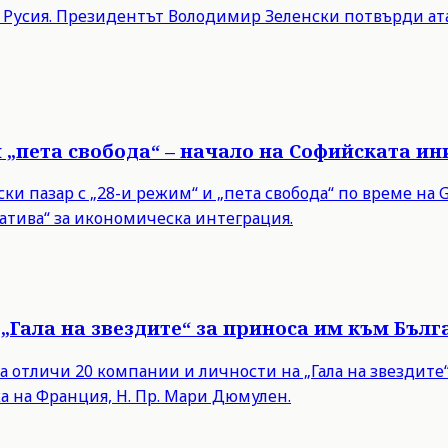
в Русия. Президентът Володимир Зеленски потвърди ата
и „пета свобода“ – начало на Софийската и
 пазар с „28-и режим“ и „пета свобода“ по време на Gr
тива“ за икономическа интеграция.
„Гала на звездите“ за приноса им към Бълг
а отличи 20 компании и личности на „Гала на звездит
а на Франция, Н. Пр. Мари Дюмулен.