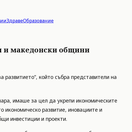
гии
Здраве
Образование
и и македонски общини
а развитието“, който събра представители на
мара, имаше за цел да укрепи икономическите
то икономическо развитие, иновациите и
бщи инвестиции и проекти.