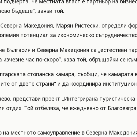
 подчерта, че местната власт е партньор на бизне
ново бъдеще“, заяви той.
 Северна Македония, Марян Ристески, определи фор
големия потенциал за икономическо сътрудничество
че България и Северна Македония са „естествен пар
 изчезне час по-скоро“, каза той, обръщайки се къ
гарската стопанска камара, съобщи, че камарата в
те от двете страни“ и да координира институциона
ево, представи проект „Интегрирана туристическа 
я отдих. Той отбеляза, че ежедневно от Благоевгра
о на местното самоуправление в Северна Македония