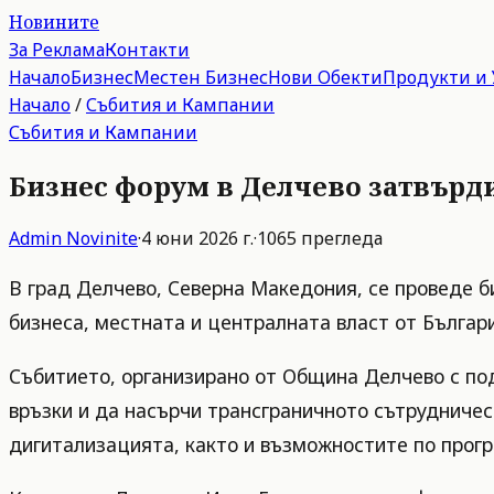
Новините
За Реклама
Контакти
Начало
Бизнес
Местен Бизнес
Нови Обекти
Продукти и 
Начало
/
Събития и Кампании
Събития и Кампании
Бизнес форум в Делчево затвърд
Admin
Novinite
·
4 юни 2026 г.
·
1065
прегледа
В град Делчево, Северна Македония, се проведе б
бизнеса, местната и централната власт от Българ
Събитието, организирано от Община Делчево с по
връзки и да насърчи трансграничното сътрудничес
дигитализацията, както и възможностите по прог