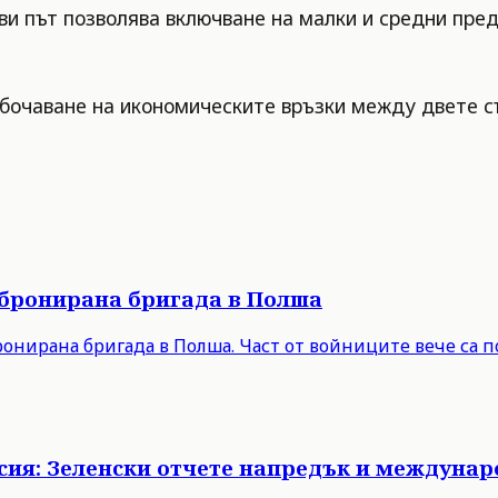
ви път позволява включване на малки и средни пре
бочаване на икономическите връзки между двете с
 бронирана бригада в Полша
онирана бригада в Полша. Част от войниците вече са п
Русия: Зеленски отчете напредък и междуна