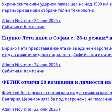
Украинските сили удариха газова цел на над 1500 км 
партньори за нови отбранителни технологии.
Admin
Novinite
·
24 юли 2026 г.
Събития и Кампании
Енрико Лета идва в София с „28-и режим“ 
Енрико Лета представя визията си за единен европейски
индустриални лидери подкрепят „Софийската инициа
Admin
Novinite
·
24 юли 2026 г.
Събития и Кампании
ФБТИК отличи 20 компании и личности на 
Френско-българската търговска и индустриална камар
България. Церемонията бе под патронажа на посланик
Admin
Novinite
·
22 юли 2026 г.