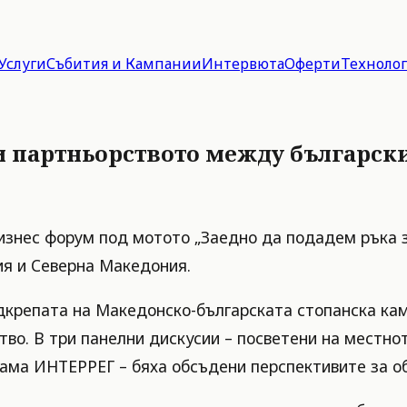
Услуги
Събития и Кампании
Интервюта
Оферти
Техноло
и партньорството между българск
изнес форум под мотото „Заедно да подадем ръка з
ия и Северна Македония.
дкрепата на Македонско-българската стопанска ка
тво. В три панелни дискусии – посветени на местно
рама ИНТЕРРЕГ – бяха обсъдени перспективите за о