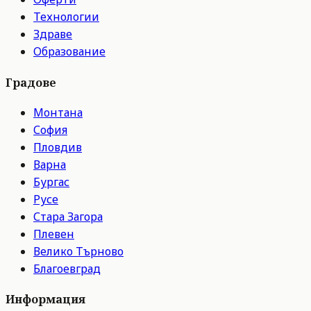
Технологии
Здраве
Образование
Градове
Монтана
София
Пловдив
Варна
Бургас
Русе
Стара Загора
Плевен
Велико Търново
Благоевград
Информация