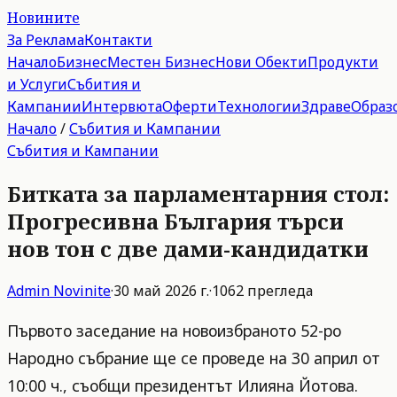
Новините
За Реклама
Контакти
Начало
Бизнес
Местен Бизнес
Нови Обекти
Продукти
и Услуги
Събития и
Кампании
Интервюта
Оферти
Технологии
Здраве
Образ
Начало
/
Събития и Кампании
Събития и Кампании
Битката за парламентарния стол:
Прогресивна България търси
нов тон с две дами-кандидатки
Admin
Novinite
·
30 май 2026 г.
·
1062
прегледа
Първото заседание на новоизбраното 52-ро
Народно събрание ще се проведе на 30 април от
10:00 ч., съобщи президентът Илияна Йотова.