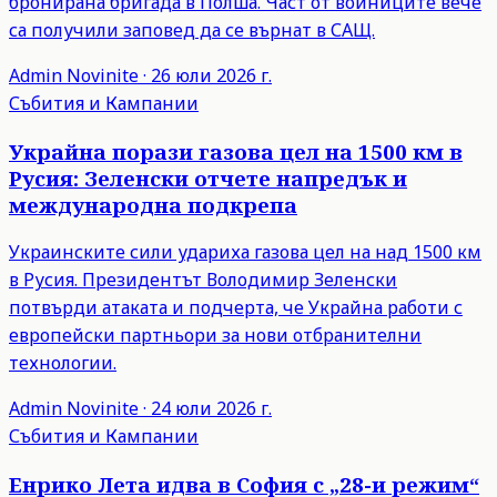
бронирана бригада в Полша. Част от войниците вече
са получили заповед да се върнат в САЩ.
Admin
Novinite
·
26 юли 2026 г.
Събития и Кампании
Украйна порази газова цел на 1500 км в
Русия: Зеленски отчете напредък и
международна подкрепа
Украинските сили удариха газова цел на над 1500 км
в Русия. Президентът Володимир Зеленски
потвърди атаката и подчерта, че Украйна работи с
европейски партньори за нови отбранителни
технологии.
Admin
Novinite
·
24 юли 2026 г.
Събития и Кампании
Енрико Лета идва в София с „28-и режим“