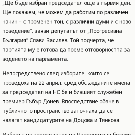
„Ще бъде избран председател още в първия ден.
Ще покажем, че можем да работим по различен
начин – с променен тон, с различни думи и с ново
поведение“, заяви депутатът от „Прогресивна
България“ Слави Василев. Той подчерта, че
партията му е готова да поеме отговорността за
воденето на парламента.
Непосредствено след изборите, които се
проведоха на 22 април, сред обсъжданите имена
за председател на НС бе и бившият служебен
премиер Гъбър Донев. Впоследствие обаче в
публичното пространство започнаха да се
налагат кандидатурите на Доцова и Тянкова.
Изборът на председател на Народното събрание