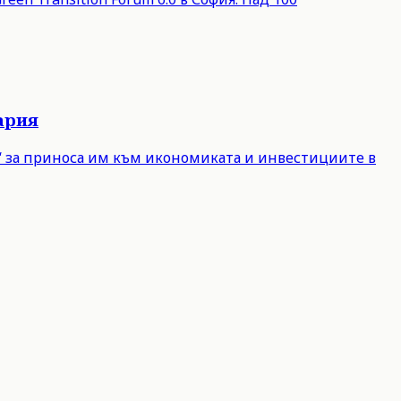
ария
е“ за приноса им към икономиката и инвестициите в