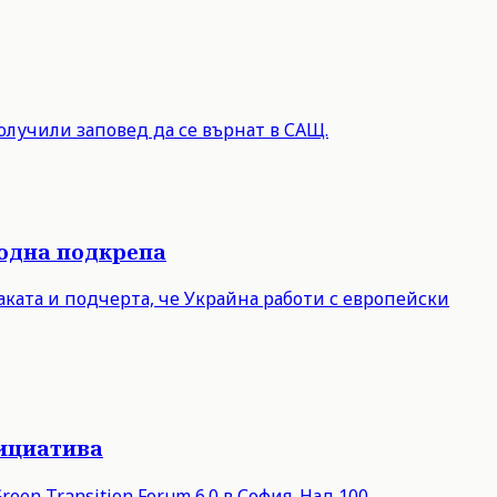
олучили заповед да се върнат в САЩ.
родна подкрепа
ката и подчерта, че Украйна работи с европейски
нициатива
een Transition Forum 6.0 в София. Над 100