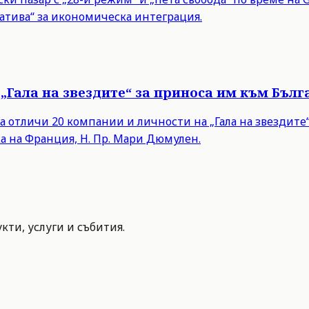
тива“ за икономическа интеграция.
„Гала на звездите“ за приноса им към Бълг
а отличи 20 компании и личности на „Гала на звездит
а на Франция, Н. Пр. Мари Дюмулен.
ти, услуги и събития.