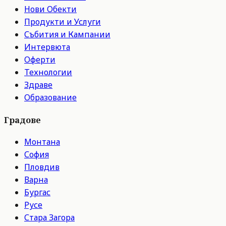
Нови Обекти
Продукти и Услуги
Събития и Кампании
Интервюта
Оферти
Технологии
Здраве
Образование
Градове
Монтана
София
Пловдив
Варна
Бургас
Русе
Стара Загора