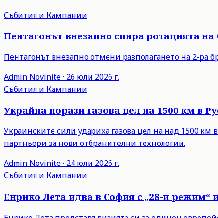
Събития и Кампании
Пентагонът внезапно спира ротацията на
Пентагонът внезапно отмени разполагането на 2-ра бр
Admin
Novinite
·
26 юли 2026 г.
Събития и Кампании
Украйна порази газова цел на 1500 км в 
Украинските сили удариха газова цел на над 1500 км 
партньори за нови отбранителни технологии.
Admin
Novinite
·
24 юли 2026 г.
Събития и Кампании
Енрико Лета идва в София с „28-и режим“ 
Енрико Лета представя визията си за единен европейски