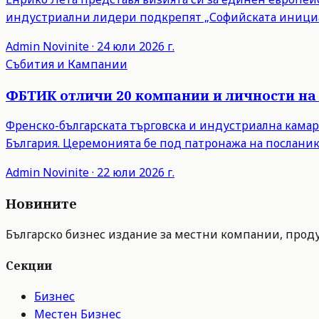
индустриални лидери подкрепят „Софийската инициа
Admin
Novinite
·
24 юли 2026 г.
Събития и Кампании
ФБТИК отличи 20 компании и личности на 
Френско-българската търговска и индустриална камар
България. Церемонията бе под патронажа на посланик
Admin
Novinite
·
22 юли 2026 г.
Новините
Българско бизнес издание за местни компании, продук
Секции
Бизнес
Местен Бизнес