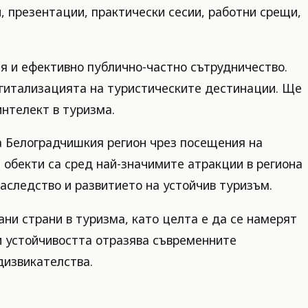
 презентации, практически сесии, работни срещи,
я и ефективно публично-частно сътрудничество.
игитализацията на туристическите дестинации. Ще
интелект в туризма.
а Белоградчишкия регион чрез посещения на
 обекти са сред най-значимите атракции в региона
аследство и развитието на устойчив туризъм.
ни страни в туризма, като целта е да се намерят
и устойчивостта отразява съвременните
дизвикателства.