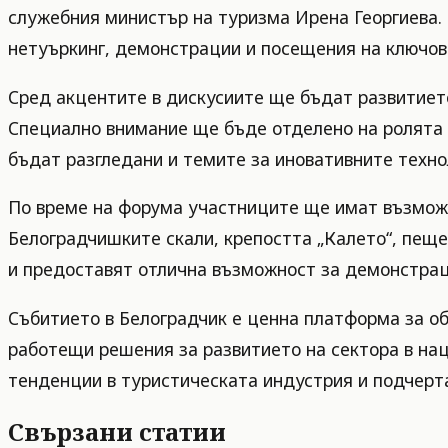
служебния министър на туризма Ирена Георгиева. 
нетуъркинг, демонстрации и посещения на ключови
Сред акцентите в дискусиите ще бъдат развитиет
Специално внимание ще бъде отделено на ролята 
бъдат разгледани и темите за иновативните техно
По време на форума участниците ще имат възможн
Белоградчишките скали, крепостта „Калето“, пеще
и предоставят отлична възможност за демонстраци
Събитието в Белоградчик е ценна платформа за об
работещи решения за развитието на сектора в на
тенденции в туристическата индустрия и подчерт
Свързани статии