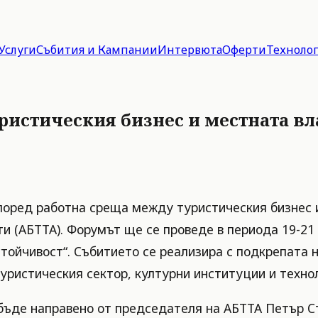
Услуги
Събития и Кампании
Интервюта
Оферти
Техноло
истическия бизнес и местната вла
оред работна среща между туристическия бизнес и
ти (АБТТА). Форумът ще се проведе в периода 19-21
стойчивост“. Събитието се реализира с подкрепата
уристическия сектор, културни институции и техно
бъде направено от председателя на АБТТА Петър Ст