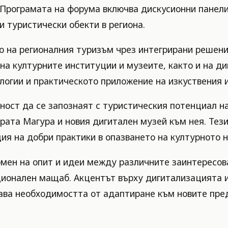
Програмата на форума включва дискусионни панели,
 туристически обекти в региона.
о на регионалния туризъм чрез интегрирани решени
на културните институции и музеите, както и на д
логии и практическото приложение на изкуствения 
ост да се запознаят с туристическия потенциал н
рата Магура и новия дигитален музей към нея. Тези
я на добри практики в опазването на културното н
мен на опит и идеи между различните заинтересова
ционален мащаб. Акцентът върху дигитализацията 
ава необходимостта от адаптиране към новите пре