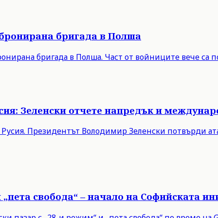
 бронирана бригада в Полша
онирана бригада в Полша. Част от войниците вече са п
Русия: Зеленски отчете напредък и междуна
в Русия. Президентът Володимир Зеленски потвърди ата
и „пета свобода“ – начало на Софийската и
 пазар с „28-и режим“ и „пета свобода“ по време на Gr