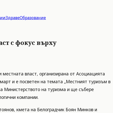
гии
Здраве
Образование
ст с фокус върху
 местната власт, организирана от Асоциацията
 март и е посветен на темата „Местният туризъм в
 на Министерството на туризма и ще събере
логични компании.
оянов, кмета на Белоградчик Боян Минков и