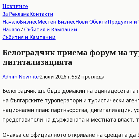
Новините
За Реклама
Контакти
Начало
Бизнес
Местен Бизнес
Нови Обекти
Продукти и 
Начало
/
Събития и Кампании
Събития и Кампании
Белоградчик приема форум на тур
дигитализацията
Admin
Novinite
·
2 юли 2026 г.
·
552
прегледа
Белоградчик ще бъде домакин на единадесетата п
на българските туроператори и туристически аген
национален план: партньорства, дигитализация, у
представители на държавната и местната власт, т
Очаква се официалното откриване на срещата да 