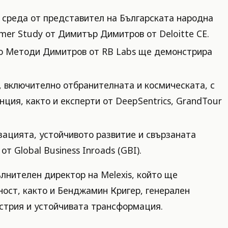
 среда от представител на Българската народна
mer Study от Димитър Димитров от Deloitte CE.
то Методи Димитров от RB Labs ще демонстрира
 включително отбранителната и космическата, с
ция, както и експерти от DeepSentrics, GrandTour
ацията, устойчивото развитие и свързаната
 Global Business Inroads (GBI).
лнителен директор на Melexis, който ще
ост, както и Бенджамин Кригер, генерален
стрия и устойчивата трансформация.