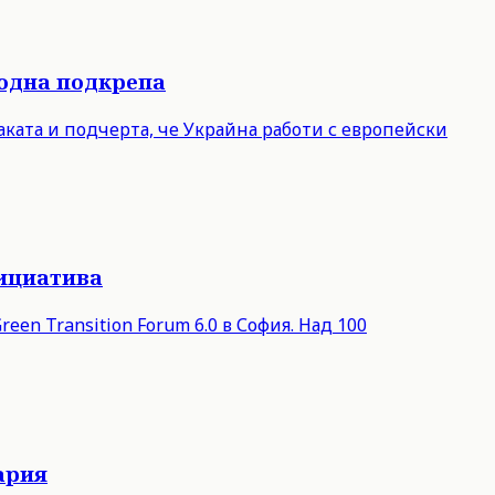
родна подкрепа
ката и подчерта, че Украйна работи с европейски
нициатива
een Transition Forum 6.0 в София. Над 100
ария