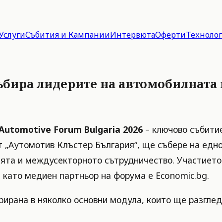
Услуги
Събития и Кампании
Интервюта
Оферти
Техноло
събира лидерите на автомобилната
Automotive Forum Bulgaria 2026
– ключово събитие
т „Аутомотив Клъстер България“, ще събере на едн
та и междусекторното сътрудничество. Участието 
 като медиен партньор на форума е Economic.bg.
ирана в няколко основни модула, които ще разглед