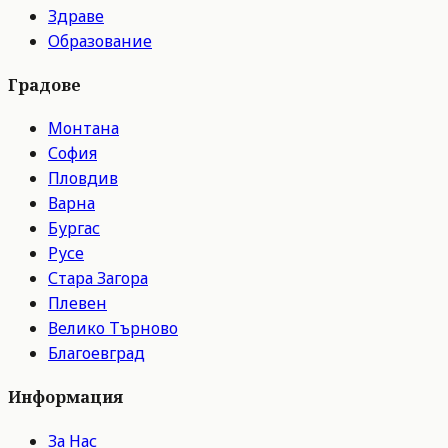
Здраве
Образование
Градове
Монтана
София
Пловдив
Варна
Бургас
Русе
Стара Загора
Плевен
Велико Търново
Благоевград
Информация
За Нас