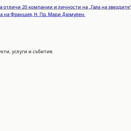
а отличи 20 компании и личности на „Гала на звездит
а на Франция, Н. Пр. Мари Дюмулен.
ти, услуги и събития.