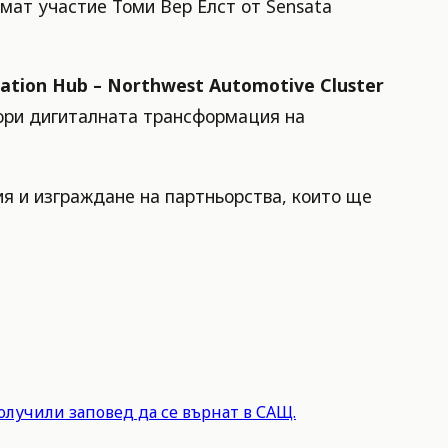
мат участие Томи Вер Елст от Sensata
vation Hub – Northwest Automotive Cluster
кори дигиталната трансформация на
ия и изграждане на партньорства, които ще
олучили заповед да се върнат в САЩ.