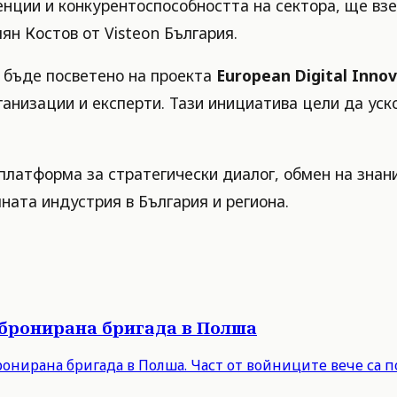
нции и конкурентоспособността на сектора, ще взе
ян Костов от Visteon България.
е бъде посветено на проекта
European Digital Inno
ганизации и експерти. Тази инициатива цели да ус
платформа за стратегически диалог, обмен на знан
ната индустрия в България и региона.
 бронирана бригада в Полша
онирана бригада в Полша. Част от войниците вече са п