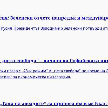
Русия: Зеленски отчете напредък и междуна
в Русия. Президентът Володимир Зеленски потвърди ата
и „пета свобода“ – начало на Софийската и
 пазар с „28-и режим“ и „пета свобода“ по време на Gr
тива“ за икономическа интеграция.
„Гала на звездите“ за приноса им към Бълг