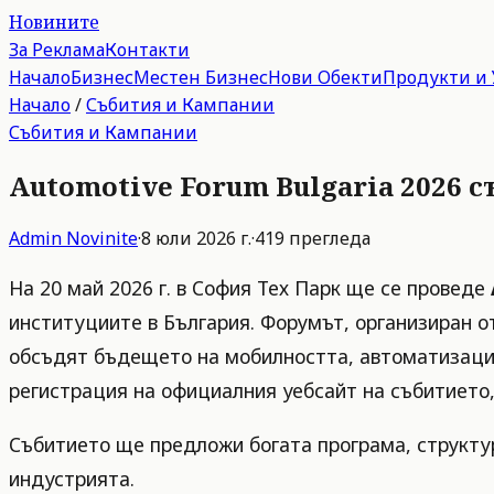
Новините
За Реклама
Контакти
Начало
Бизнес
Местен Бизнес
Нови Обекти
Продукти и 
Начало
/
Събития и Кампании
Събития и Кампании
Automotive Forum Bulgaria 2026 
Admin
Novinite
·
8 юли 2026 г.
·
419
прегледа
На 20 май 2026 г. в София Тех Парк ще се проведе
институциите в България. Форумът, организиран о
обсъдят бъдещето на мобилността, автоматизация
регистрация на официалния уебсайт на събитието,
Събитието ще предложи богата програма, структур
индустрията.