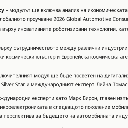
ty
– модулът ще включва анализ на икономическата
глобалното проучване 2026 Global Automotive Consu
 върху иновативните роботизирани технологии, ка
върху сътрудничеството между различни индустрии,
и космически клъстер и Европейска космическа аген
ключителният модул ще бъде посветен на дигитализ
ilver Star и международният експерт Лийна Томас от
ждународни експерти като Марк Бирон, главен изпъ
микроелектрониката в следващото поколение мобилн
та перспектива за бъдещето на автомобилната инду