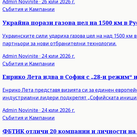
Admin
Novinite
·
26 юли 2026 г.
Събития и Кампании
Украйна порази газова цел на 1500 км в 
Украинските сили удариха газова цел на над 1500 км 
партньори за нови отбранителни технологии.
Admin
Novinite
·
24 юли 2026 г.
Събития и Кампании
Енрико Лета идва в София с „28-и режим“ 
Енрико Лета представя визията си за единен европейски
индустриални лидери подкрепят „Софийската инициа
Admin
Novinite
·
24 юли 2026 г.
Събития и Кампании
ФБТИК отличи 20 компании и личности на 