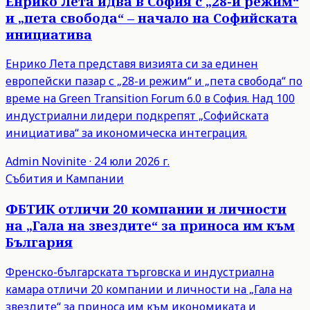
Енрико Лета идва в София с „28-и режим“
и „пета свобода“ – начало на Софийската
инициатива
Енрико Лета представя визията си за единен
европейски пазар с „28-и режим“ и „пета свобода“ по
време на Green Transition Forum 6.0 в София. Над 100
индустриални лидери подкрепят „Софийската
инициатива“ за икономическа интеграция.
Admin
Novinite
·
24 юли 2026 г.
Събития и Кампании
ФБТИК отличи 20 компании и личности
на „Гала на звездите“ за приноса им към
България
Френско-българската търговска и индустриална
камара отличи 20 компании и личности на „Гала на
звездите“ за приноса им към икономиката и