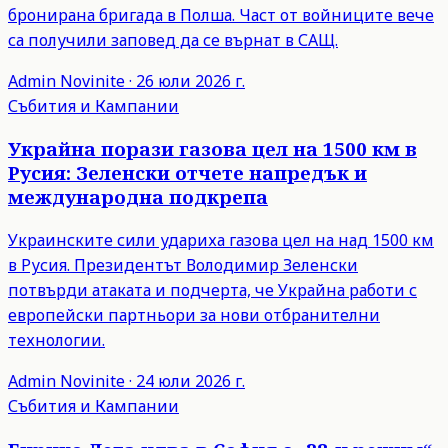
бронирана бригада в Полша. Част от войниците вече
са получили заповед да се върнат в САЩ.
Admin
Novinite
·
26 юли 2026 г.
Събития и Кампании
Украйна порази газова цел на 1500 км в
Русия: Зеленски отчете напредък и
международна подкрепа
Украинските сили удариха газова цел на над 1500 км
в Русия. Президентът Володимир Зеленски
потвърди атаката и подчерта, че Украйна работи с
европейски партньори за нови отбранителни
технологии.
Admin
Novinite
·
24 юли 2026 г.
Събития и Кампании