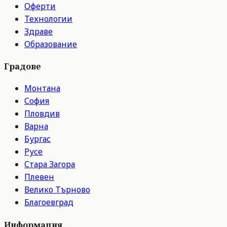
Оферти
Технологии
Здраве
Образование
Градове
Монтана
София
Пловдив
Варна
Бургас
Русе
Стара Загора
Плевен
Велико Търново
Благоевград
Информация