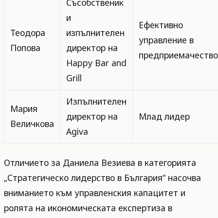
Съсобственик
и
Ефективно
Теодора
изпълнителен
управление в
Попова
директор на
предприемачество
Happy Bar and
Grill
Изпълнителен
Мария
директор на
Млад лидер
Величкова
Agiva
Отличието за Даниела Везиева в категорията
„Стратегическо лидерство в България“ насочва
вниманието към управленския капацитет и
ролята на икономическата експертиза в