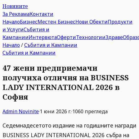
Новините
За Реклама
Контакти
Начало
Бизнес
Местен Бизнес
Нови Обекти
Продукти
и Услуги
Събития и
Кампании
Интервюта
Оферти
Технологии
Здраве
Образ
Начало
/
Събития и Кампании
Събития и Кампании
47 жени предприемачи
получиха отличия на BUSINESS
LADY INTERNATIONAL 2026 в
София
Admin
Novinite
·
1 юни 2026 г.
·
1060
прегледа
Седемнадесетото издание на годишните награди
BUSINESS LADY INTERNATIONAL 2026 събра на