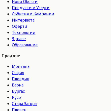
Нови Обекти
Продукти и Услуги
Събития и Кампании
Интервюта
Оферти
Технологии
Здраве
Образование
Градове
Монтана
София
Пловдив
Варна
Бургас
Русе
Стара Загора
Плевен