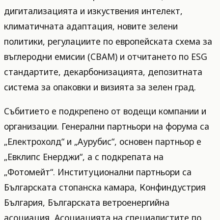
дигитализацията и изкуствения интелект,
климатичната адаптация, новите зелени
политики, регулациите по европейската схема за
въглеродни емисии (CBAM) и отчитането по ESG
стандартите, декарбонизацията, депозитната
система за опаковки и визията за зелен град.
Събитието е подкрепено от водещи компании и
организации. Генерални партньори на форума са
„Електрохолд“ и „Аурубис“, основен партньор е
„Евклипс Енерджи“, а с подкрепата на
„Фотомейт“. Институционални партньори са
Българската стопанска камара, Конфиндустрия
България, Българската ветроенергийна
асоциация, Асоциацията на специалистите по