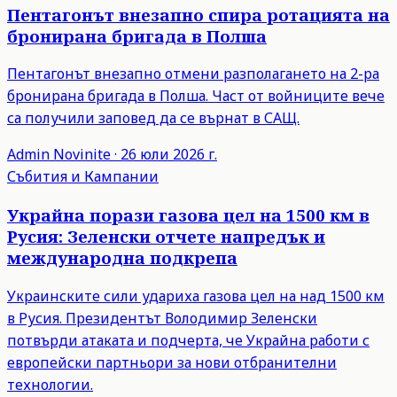
Пентагонът внезапно спира ротацията на
бронирана бригада в Полша
Пентагонът внезапно отмени разполагането на 2-ра
бронирана бригада в Полша. Част от войниците вече
са получили заповед да се върнат в САЩ.
Admin
Novinite
·
26 юли 2026 г.
Събития и Кампании
Украйна порази газова цел на 1500 км в
Русия: Зеленски отчете напредък и
международна подкрепа
Украинските сили удариха газова цел на над 1500 км
в Русия. Президентът Володимир Зеленски
потвърди атаката и подчерта, че Украйна работи с
европейски партньори за нови отбранителни
технологии.