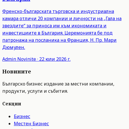
Френско-българската търговска и индустриална
камара отличи 20 компании и личности на „Гала на
звездите“ за приноса им към икономиката и
инвестициите в България. Церемонията бе под
патронажа на посланика на Франция, Н. Пр. Мари
Дюмулен.
Admin
Novinite
·
22 юли 2026 г.
Новините
Българско бизнес издание за местни компании,
продукти, услуги и събития.
Секции
Бизнес
Местен Бизнес