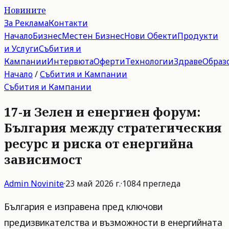
Новините
За Реклама
Контакти
Начало
Бизнес
Местен Бизнес
Нови Обекти
Продукти
и Услуги
Събития и
Кампании
Интервюта
Оферти
Технологии
Здраве
Образ
Начало
/
Събития и Кампании
Събития и Кампании
17-и Зелен и енергиен форум:
България между стратегическия
ресурс и риска от енергийна
зависимост
Admin
Novinite
·
23 май 2026 г.
·
1084
прегледа
България е изправена пред ключови
предизвикателства и възможности в енергийната