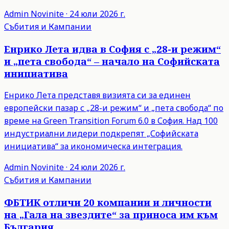
Admin
Novinite
·
24 юли 2026 г.
Събития и Кампании
Енрико Лета идва в София с „28-и режим“
и „пета свобода“ – начало на Софийската
инициатива
Енрико Лета представя визията си за единен
европейски пазар с „28-и режим“ и „пета свобода“ по
време на Green Transition Forum 6.0 в София. Над 100
индустриални лидери подкрепят „Софийската
инициатива“ за икономическа интеграция.
Admin
Novinite
·
24 юли 2026 г.
Събития и Кампании
ФБТИК отличи 20 компании и личности
на „Гала на звездите“ за приноса им към
България