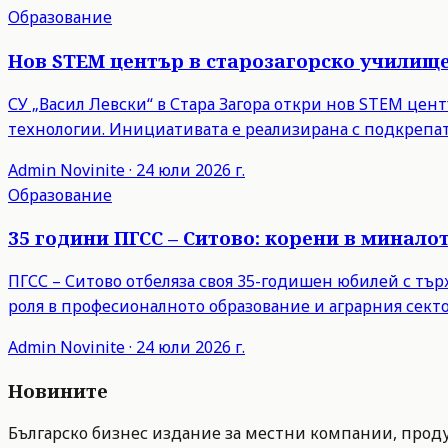
Образование
Нов STEM център в старозагорско училищ
СУ „Васил Левски“ в Стара Загора откри нов STEM це
технологии. Инициативата е реализирана с подкрепат
Admin
Novinite
·
24 юли 2026 г.
Образование
35 години ПГСС – Ситово: корени в минало
ПГСС – Ситово отбеляза своя 35-годишен юбилей с тъ
роля в професионалното образование и аграрния секто
Admin
Novinite
·
24 юли 2026 г.
Новините
Българско бизнес издание за местни компании, продук