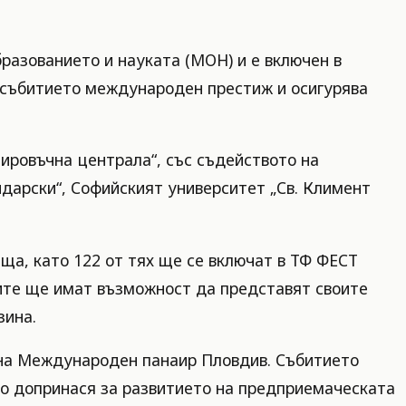
разованието и науката (МОН) и е включен в
 събитието международен престиж и осигурява
ировъчна централа“, със съдейството на
дарски“, Софийският университет „Св. Климент
ща, като 122 от тях ще се включат в ТФ ФЕСТ
ците ще имат възможност да представят своите
зина.
 на Международен панаир Пловдив. Събитието
то допринася за развитието на предприемаческата