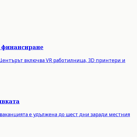
о финансиране
. Центърът включва VR работилница, 3D принтери и
ивката
 ваканцията е удължена до шест дни заради местния