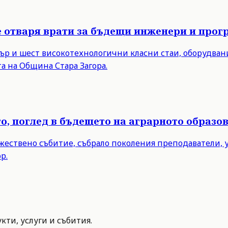
е отваря врати за бъдещи инженери и прог
нтър и шест високотехнологични класни стаи, оборудва
а на Община Стара Загора.
то, поглед в бъдещето на аграрното образо
ржествено събитие, събрало поколения преподаватели,
р.
ти, услуги и събития.