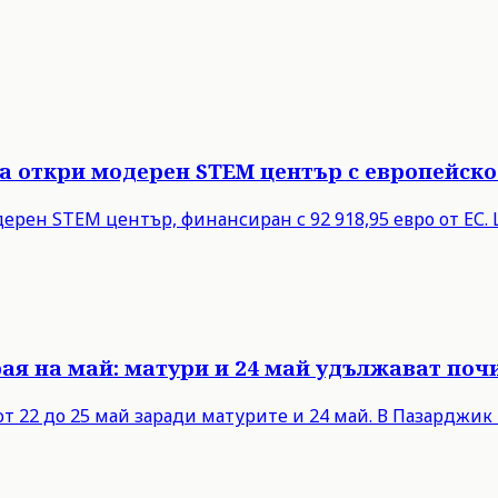
ца откри модерен STEM център с европейск
дерен STEM център, финансиран с 92 918,95 евро от ЕС
ая на май: матури и 24 май удължават поч
 22 до 25 май заради матурите и 24 май. В Пазарджик