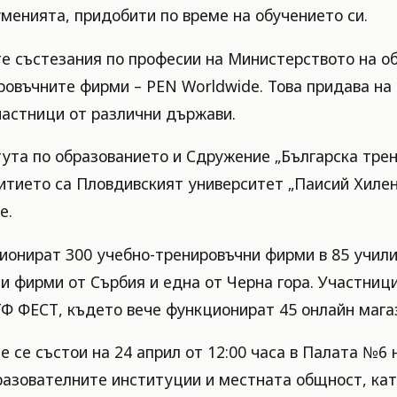
менията, придобити по време на обучението си.
е състезания по професии на Министерството на об
ровъчните фирми – PEN Worldwide. Това придава на
частници от различни държави.
ута по образованието и Сдружение „Българска трен
тието са Пловдивският университет „Паисий Хилен
е.
ионират 300 учебно-тренировъчни фирми в 85 учили
ни фирми от Сърбия и една от Черна гора. Участни
ТФ ФЕСТ, където вече функционират 45 онлайн мага
 се състои на 24 април от 12:00 часа в Палата №6
разователните институции и местната общност, ка