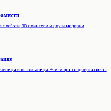
рамисти
ни с роботи, 3D принтери и други модерни
вание
 ученици и възпитаници. Училището подчерта своята