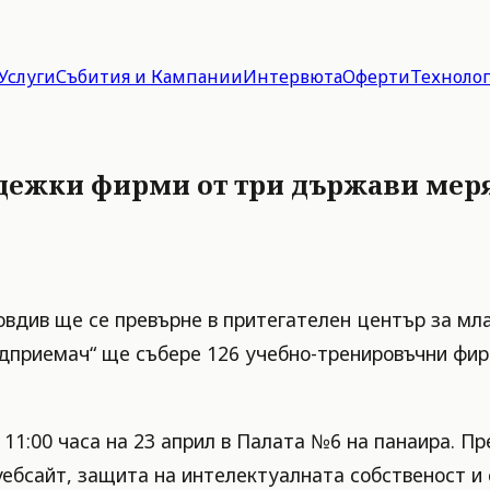
Услуги
Събития и Кампании
Интервюта
Оферти
Техноло
адежки фирми от три държави мер
овдив ще се превърне в притегателен център за мл
едприемач“ ще събере 126 учебно-тренировъчни фир
11:00 часа на 23 април в Палата №6 на панаира. Пр
уебсайт, защита на интелектуалната собственост 