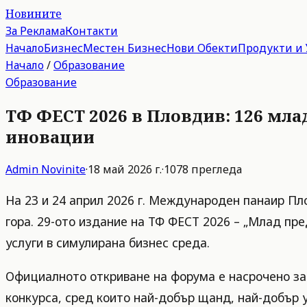
Новините
За Реклама
Контакти
Начало
Бизнес
Местен Бизнес
Нови Обекти
Продукти и 
Начало
/
Образование
Образование
ТФ ФЕСТ 2026 в Пловдив: 126 мл
иновации
Admin
Novinite
·
18 май 2026 г.
·
1078
прегледа
На 23 и 24 април 2026 г. Международен панаир Пл
гора. 29-ото издание на ТФ ФЕСТ 2026 – „Млад пр
услуги в симулирана бизнес среда.
Официалното откриване на форума е насрочено за 
конкурса, сред които най-добър щанд, най-добър 