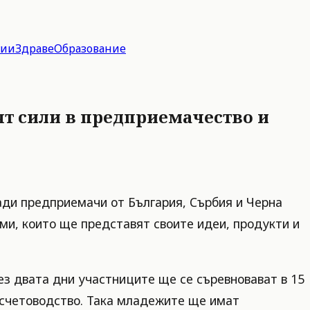
гии
Здраве
Образование
ят сили в предприемачество и
ади предприемачи от България, Сърбия и Черна
ми, които ще представят своите идеи, продукти и
ез двата дни участниците ще се съревновават в 15
и счетоводство. Така младежите ще имат