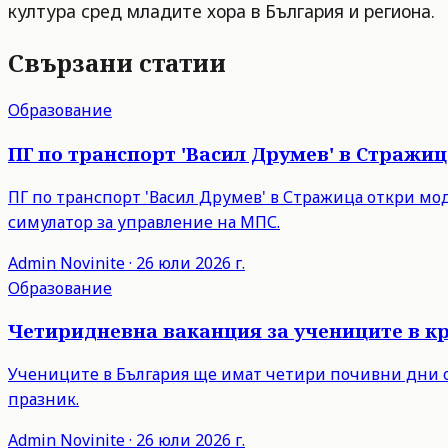
култура сред младите хора в България и региона.
Свързани статии
Образование
ПГ по транспорт 'Васил Друмев' в Стражи
ПГ по транспорт 'Васил Друмев' в Стражица откри мо
симулатор за управление на МПС.
Admin
Novinite
·
26 юли 2026 г.
Образование
Четиридневна ваканция за учениците в кр
Учениците в България ще имат четири почивни дни от
празник.
Admin
Novinite
·
26 юли 2026 г.