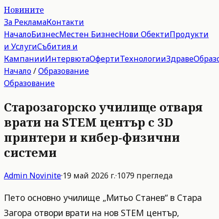
Новините
За Реклама
Контакти
Начало
Бизнес
Местен Бизнес
Нови Обекти
Продукти
и Услуги
Събития и
Кампании
Интервюта
Оферти
Технологии
Здраве
Образ
Начало
/
Образование
Образование
Старозагорско училище отваря
врати на STEM център с 3D
принтери и кибер-физични
системи
Admin
Novinite
·
19 май 2026 г.
·
1079
прегледа
Пето основно училище „Митьо Станев“ в Стара
Загора отвори врати на нов STEM център,