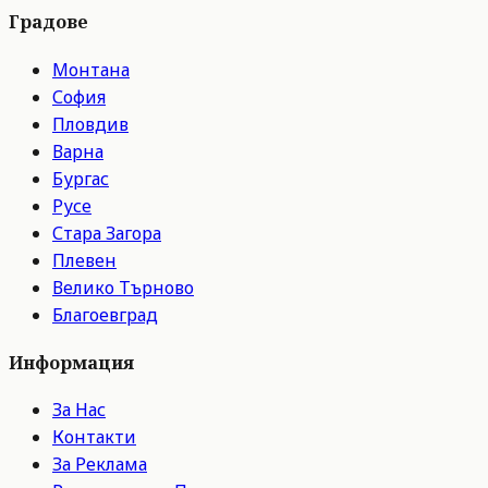
Градове
Монтана
София
Пловдив
Варна
Бургас
Русе
Стара Загора
Плевен
Велико Търново
Благоевград
Информация
За Нас
Контакти
За Реклама