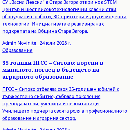
СУ „Васил Левски“ в Стара Загора откри нов STEM
център и шест високотехнологични класни стаи,
оборудвани с роботи, 3D принтери и други модерни
технологии. Инициативата е реализирана с
подкрепата на Община Стара Загора.
Admin
Novinite
·
24 юли 2026 г.
Образование
35 години ПГСС – Ситово: корени в
миналото, поглед в бъдещето на
аграрното образование
ПГСС – Ситово отбеляза своя 35-годишен юбилей с
тържествено събитие, събрало поколения
преподаватели, ученици и възпитаници.
Училището подчерта своята роля в професионалното
образование и аграрния сектор.