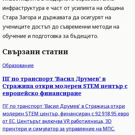
инфраструктура е част от усилията на община
Стара Загора и държавата да осигурят на
учениците достъп до съвременни методи на
обучение и подготовка за бъдещето.
Свързани статии
Образование
ПГ по транспорт 'Васил Друмев' в
Стражица откри модерен STEM център с
европейско финансиране
ПГ по транспорт 'Васил Друмев' в Стражица откри
модерен STEM център, финансиран с 92 918,95 евро
от ЕС. Центърът включва VR работилница, 3D
принтери и симулатор за управление на МПС.