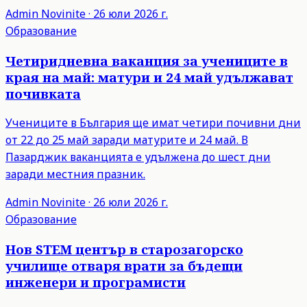
Admin
Novinite
·
26 юли 2026 г.
Образование
Четиридневна ваканция за учениците в
края на май: матури и 24 май удължават
почивката
Учениците в България ще имат четири почивни дни
от 22 до 25 май заради матурите и 24 май. В
Пазарджик ваканцията е удължена до шест дни
заради местния празник.
Admin
Novinite
·
26 юли 2026 г.
Образование
Нов STEM център в старозагорско
училище отваря врати за бъдещи
инженери и програмисти