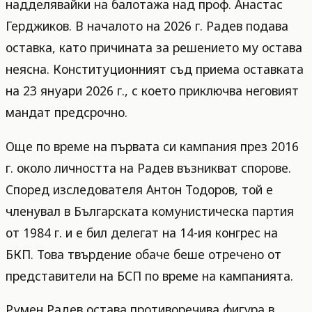
надделявайки на балотажа над проф. Анастас
Герджиков. В началото на 2026 г. Радев подава
оставка, като причината за решението му остава
неясна. Конституционният съд приема оставката
на 23 януари 2026 г., с което приключва неговият
мандат предсрочно.
Още по време на първата си кампания през 2016
г. около личността на Радев възникват спорове.
Според изследователя Антон Тодоров, той е
членувал в Българската комунистическа партия
от 1984 г. и е бил делегат на 14-ия конгрес на
БКП. Това твърдение обаче беше отречено от
представители на БСП по време на кампанията.
Румен Радев остава противоречива фигура в