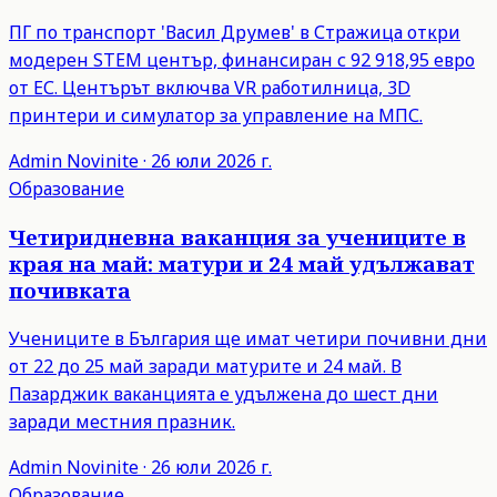
ПГ по транспорт 'Васил Друмев' в Стражица откри
модерен STEM център, финансиран с 92 918,95 евро
от ЕС. Центърът включва VR работилница, 3D
принтери и симулатор за управление на МПС.
Admin
Novinite
·
26 юли 2026 г.
Образование
Четиридневна ваканция за учениците в
края на май: матури и 24 май удължават
почивката
Учениците в България ще имат четири почивни дни
от 22 до 25 май заради матурите и 24 май. В
Пазарджик ваканцията е удължена до шест дни
заради местния празник.
Admin
Novinite
·
26 юли 2026 г.
Образование