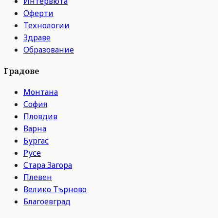
Интервюта
Оферти
Технологии
Здраве
Образование
Градове
Монтана
София
Пловдив
Варна
Бургас
Русе
Стара Загора
Плевен
Велико Търново
Благоевград