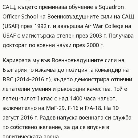
САЩ, където преминава обучение в Squadron
Officer School на Военновъздушните сили на САЩ
(USAF) през 1992 г. и завършва Air War College на
USAF с магистърска степен през 2003 г. Получава
докторат по военни науки през 2000 г.
Кариерата му във Военновъздушните сили на
България го изкачва до позицията командир на
ВВС (2014–2016 г.), където демонстрира отлични
летателни умения и ръководни качества. Той е
летец-пилот I клас с над 1400 часа нальот,
включително на МиГ-29, F-16 и F/A-18. На 10
август 2016 г. Радев напуска военната си служба
по собствено желание, за да се впусне в
политическата арена.