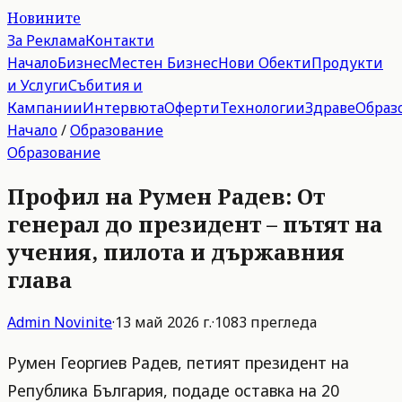
Новините
За Реклама
Контакти
Начало
Бизнес
Местен Бизнес
Нови Обекти
Продукти
и Услуги
Събития и
Кампании
Интервюта
Оферти
Технологии
Здраве
Образ
Начало
/
Образование
Образование
Профил на Румен Радев: От
генерал до президент – пътят на
учения, пилота и държавния
глава
Admin
Novinite
·
13 май 2026 г.
·
1083
прегледа
Румен Георгиев Радев, петият президент на
Република България, подаде оставка на 20