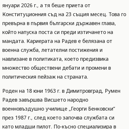
януари 2026 г., а тя беше приета от
Конституционния съд на 23 същия месец. Това го
превърна в първия български държавен глава,
който напуска поста си преди изтичането на
мандата. Кариерата на Радев е белязана от
военна служба, летателни постижения и
навлизане в политиката, което предизвика
множество обществени дебати и промени в
политическия пейзаж на страната.
Роден на 18 юни 1963 г. в Димитровград, Румен
Радев завършва Висшето народно
военновъздушно училище „Георги Бенковски“
през 1987 г., след което започва службата си
като младши пилот. По-късно специализира в