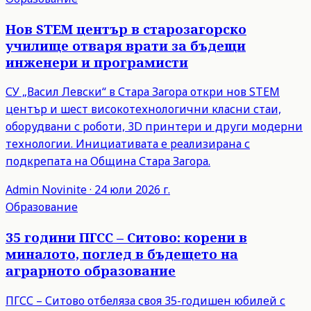
Нов STEM център в старозагорско
училище отваря врати за бъдещи
инженери и програмисти
СУ „Васил Левски“ в Стара Загора откри нов STEM
център и шест високотехнологични класни стаи,
оборудвани с роботи, 3D принтери и други модерни
технологии. Инициативата е реализирана с
подкрепата на Община Стара Загора.
Admin
Novinite
·
24 юли 2026 г.
Образование
35 години ПГСС – Ситово: корени в
миналото, поглед в бъдещето на
аграрното образование
ПГСС – Ситово отбеляза своя 35-годишен юбилей с