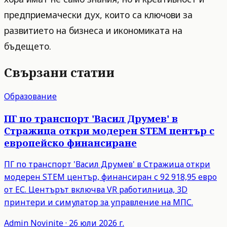
предприемачески дух, които са ключови за
развитието на бизнеса и икономиката на
бъдещето.
Свързани статии
Образование
ПГ по транспорт 'Васил Друмев' в
Стражица откри модерен STEM център с
европейско финансиране
ПГ по транспорт 'Васил Друмев' в Стражица откри
модерен STEM център, финансиран с 92 918,95 евро
от ЕС. Центърът включва VR работилница, 3D
принтери и симулатор за управление на МПС.
Admin
Novinite
·
26 юли 2026 г.