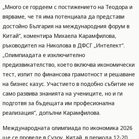
„Много се гордеем с постижението на Теодора и
вярваме, че тя има потенциала да представи
достойно България на международния форум в
Китай“, коментира Михаела Карамфилова,
ръководител на Николова в ДФСГ „Интелект“.
„Олимпиадата е изключително
предизвикателство, което включва икономически
тест, изпит по финансова грамотност и решаване
на бизнес казус. Участието в подобно събитие не
само развива знанията на учениците, но и ги
подготвя за бъдещата им професионална
реализация“, допълни Карамфилова.
Международната олимпиада по икономика 2026
ще се проведе в Сузоу, Китай, в периода 12-20