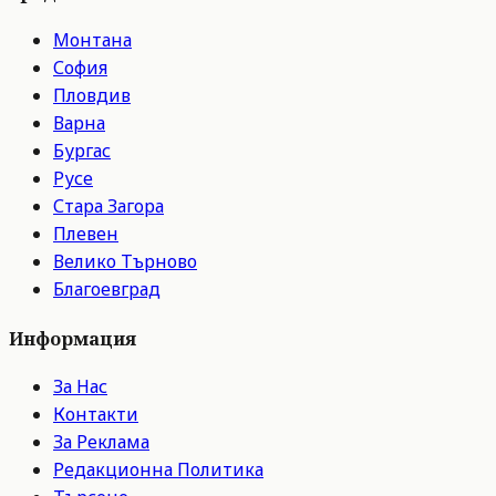
Монтана
София
Пловдив
Варна
Бургас
Русе
Стара Загора
Плевен
Велико Търново
Благоевград
Информация
За Нас
Контакти
За Реклама
Редакционна Политика