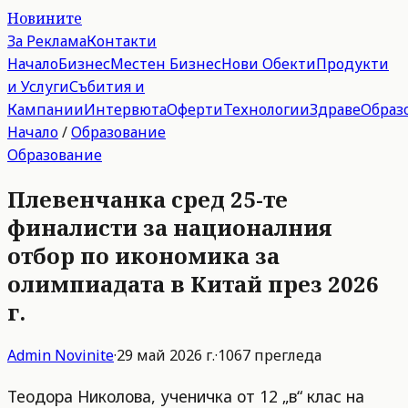
Новините
За Реклама
Контакти
Начало
Бизнес
Местен Бизнес
Нови Обекти
Продукти
и Услуги
Събития и
Кампании
Интервюта
Оферти
Технологии
Здраве
Образ
Начало
/
Образование
Образование
Плевенчанка сред 25-те
финалисти за националния
отбор по икономика за
олимпиадата в Китай през 2026
г.
Admin
Novinite
·
29 май 2026 г.
·
1067
прегледа
Теодора Николова, ученичка от 12 „в“ клас на