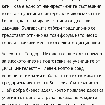
юли. Това е едно от най-престижните състезания
в света за ученици с интерес към икономиката и
бизнеса, като събира участници от десетки
държави. Българските отбори традиционно се
представят отлично на този форум, като често
печелят призови места в отделните дисциплини.
Успехът на Теодора Николова е още един пример
за високото ниво на подготовка на учениците от
ДФСГ „Интелект“ – Плевен, която е сред
водещите гимназии в областта на икономиката и
предприемачеството в България. Състезанието
„Най-добра бизнес идея“, което привлече десетки
ученици от цялата страна, показа, че младите
хора имат не само знания, но и креативност и