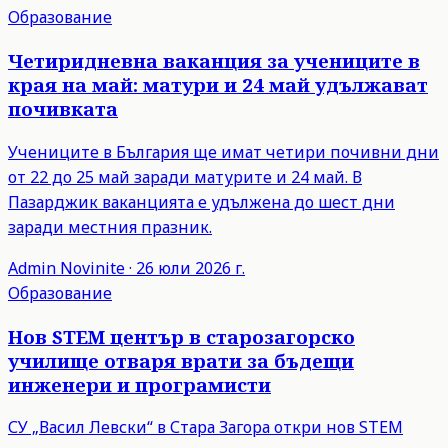
Образование
Четиридневна ваканция за учениците в
края на май: матури и 24 май удължават
почивката
Учениците в България ще имат четири почивни дни
от 22 до 25 май заради матурите и 24 май. В
Пазарджик ваканцията е удължена до шест дни
заради местния празник.
Admin
Novinite
·
26 юли 2026 г.
Образование
Нов STEM център в старозагорско
училище отваря врати за бъдещи
инженери и програмисти
СУ „Васил Левски“ в Стара Загора откри нов STEM