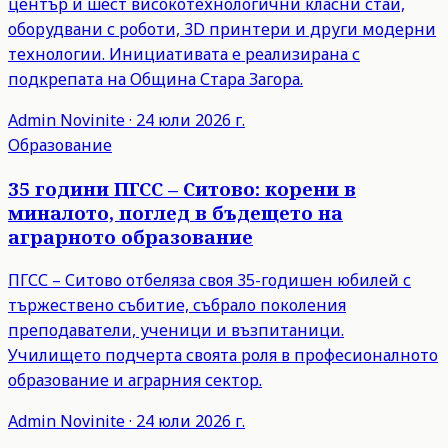
център и шест високотехнологични класни стаи,
оборудвани с роботи, 3D принтери и други модерни
технологии. Инициативата е реализирана с
подкрепата на Община Стара Загора.
Admin
Novinite
·
24 юли 2026 г.
Образование
35 години ПГСС – Ситово: корени в
миналото, поглед в бъдещето на
аграрното образование
ПГСС – Ситово отбеляза своя 35-годишен юбилей с
тържествено събитие, събрало поколения
преподаватели, ученици и възпитаници.
Училището подчерта своята роля в професионалното
образование и аграрния сектор.
Admin
Novinite
·
24 юли 2026 г.