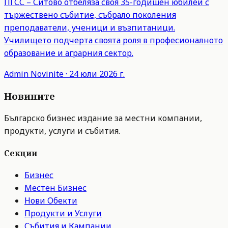
ПГСС – Ситово отбеляза своя 35-годишен юбилей с
тържествено събитие, събрало поколения
преподаватели, ученици и възпитаници.
Училището подчерта своята роля в професионалното
образование и аграрния сектор.
Admin
Novinite
·
24 юли 2026 г.
Новините
Българско бизнес издание за местни компании,
продукти, услуги и събития.
Секции
Бизнес
Местен Бизнес
Нови Обекти
Продукти и Услуги
Събития и Кампании