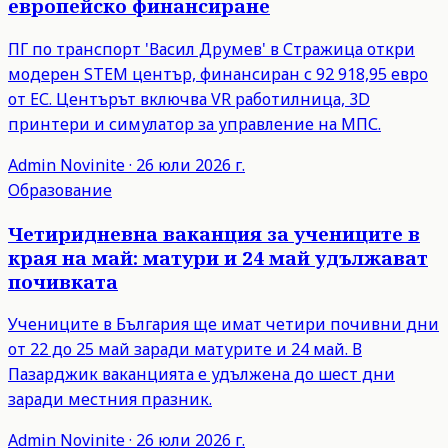
европейско финансиране
ПГ по транспорт 'Васил Друмев' в Стражица откри
модерен STEM център, финансиран с 92 918,95 евро
от ЕС. Центърът включва VR работилница, 3D
принтери и симулатор за управление на МПС.
Admin
Novinite
·
26 юли 2026 г.
Образование
Четиридневна ваканция за учениците в
края на май: матури и 24 май удължават
почивката
Учениците в България ще имат четири почивни дни
от 22 до 25 май заради матурите и 24 май. В
Пазарджик ваканцията е удължена до шест дни
заради местния празник.
Admin
Novinite
·
26 юли 2026 г.