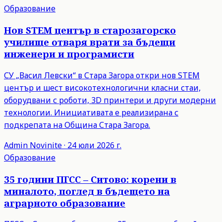
Образование
Нов STEM център в старозагорско
училище отваря врати за бъдещи
инженери и програмисти
СУ „Васил Левски“ в Стара Загора откри нов STEM
център и шест високотехнологични класни стаи,
оборудвани с роботи, 3D принтери и други модерни
технологии. Инициативата е реализирана с
подкрепата на Община Стара Загора.
Admin
Novinite
·
24 юли 2026 г.
Образование
35 години ПГСС – Ситово: корени в
миналото, поглед в бъдещето на
аграрното образование