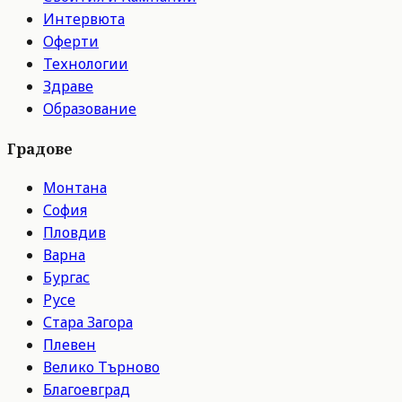
Интервюта
Оферти
Технологии
Здраве
Образование
Градове
Монтана
София
Пловдив
Варна
Бургас
Русе
Стара Загора
Плевен
Велико Търново
Благоевград