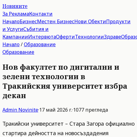
Новините
За Реклама
Контакти
Начало
Бизнес
Местен Бизнес
Нови Обекти
Продукти
и Услуги
Събития и
Кампании
Интервюта
Оферти
Технологии
Здраве
Образ
Начало
/
Образование
Образование
Нов факултет по дигитални и
зелени технологии в
Тракийския университет избра
декан
Admin
Novinite
·
17 май 2026 г.
·
1077
прегледа
Тракийски университет – Стара Загора официално
стартира дейността на новосъздадения