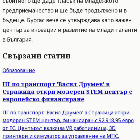
събитието ще даде тласък на младежкото
предприемачество и ще бъде продължено и в
бъдеще. Бургас вече се утвърждава като важен
център за иновации и развитие на млади таланти
в България.
Свързани статии
Образование
ПГ по транспорт 'Васил Друмев' в
Стражица откри модерен STEM център с
европейско финансиране
ПГ по транспорт 'Васил Друмев' в Стражица откри
модерен STEM център, финансиран с 92 918,95 евро
от ЕС. Центърът включва VR работилница, 3D
принтери и симулатор за управление на МПС.