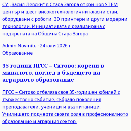
СУ „Васил Левски“ в Стара Загора откри нов STEM
център и шест високотехнологични класни стаи,
оборудвани с роботи, 3D принтери и други модерни
технологии. Инициативата е реализирана с
подкрепата на Община Стара Загора.
Admin
Novinite
·
24 юли 2026 г.
Образование
35 години ПГСС – Ситово: корени в
миналото, поглед в бъдещето на
аграрното образование
ПГСС – Ситово отбеляза своя 35-годишен юбилей с
тържествено събитие, събрало поколения
преподаватели, ученици и възпитаници.
Училището подчерта своята роля в професионалното
образование и аграрния сектор.