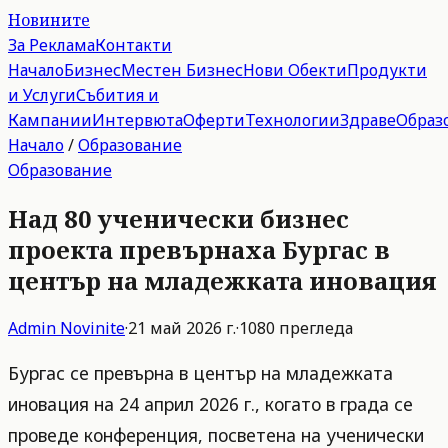
Новините
За Реклама
Контакти
Начало
Бизнес
Местен Бизнес
Нови Обекти
Продукти
и Услуги
Събития и
Кампании
Интервюта
Оферти
Технологии
Здраве
Образ
Начало
/
Образование
Образование
Над 80 ученически бизнес
проекта превърнаха Бургас в
център на младежката иновация
Admin
Novinite
·
21 май 2026 г.
·
1080
прегледа
Бургас се превърна в център на младежката
иновация на 24 април 2026 г., когато в града се
проведе конференция, посветена на ученически