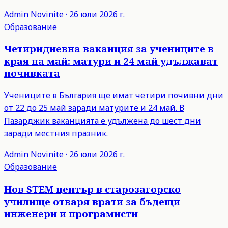
Admin
Novinite
·
26 юли 2026 г.
Образование
Четиридневна ваканция за учениците в
края на май: матури и 24 май удължават
почивката
Учениците в България ще имат четири почивни дни
от 22 до 25 май заради матурите и 24 май. В
Пазарджик ваканцията е удължена до шест дни
заради местния празник.
Admin
Novinite
·
26 юли 2026 г.
Образование
Нов STEM център в старозагорско
училище отваря врати за бъдещи
инженери и програмисти