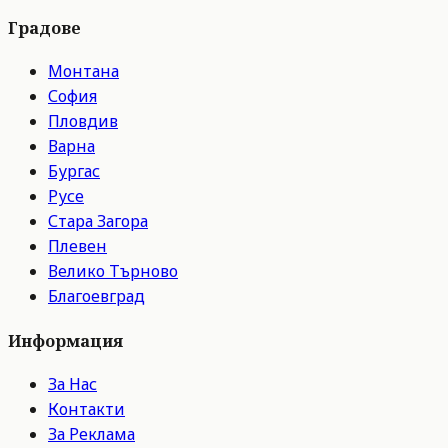
Градове
Монтана
София
Пловдив
Варна
Бургас
Русе
Стара Загора
Плевен
Велико Търново
Благоевград
Информация
За Нас
Контакти
За Реклама