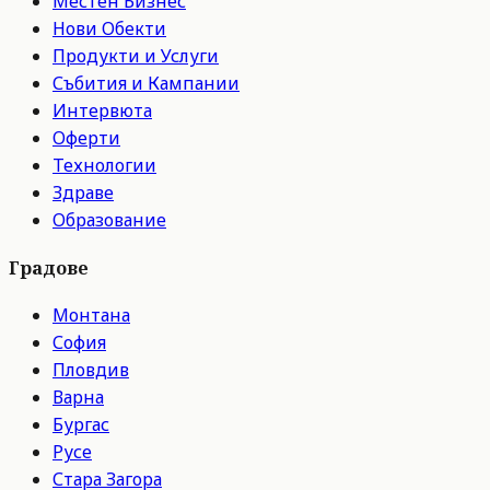
Местен Бизнес
Нови Обекти
Продукти и Услуги
Събития и Кампании
Интервюта
Оферти
Технологии
Здраве
Образование
Градове
Монтана
София
Пловдив
Варна
Бургас
Русе
Стара Загора