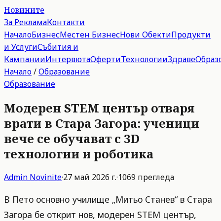
Новините
За Реклама
Контакти
Начало
Бизнес
Местен Бизнес
Нови Обекти
Продукти
и Услуги
Събития и
Кампании
Интервюта
Оферти
Технологии
Здраве
Образ
Начало
/
Образование
Образование
Модерен STEM център отваря
врати в Стара Загора: ученици
вече се обучават с 3D
технологии и роботика
Admin
Novinite
·
27 май 2026 г.
·
1069
прегледа
В Пето основно училище „Митьо Станев“ в Стара
Загора бе открит нов, модерен STEM център,