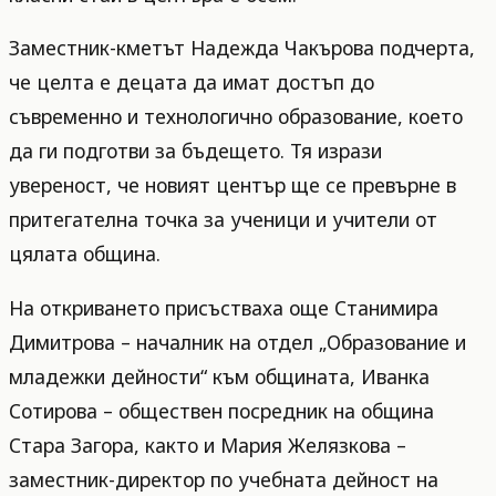
Заместник-кметът Надежда Чакърова подчерта,
че целта е децата да имат достъп до
съвременно и технологично образование, което
да ги подготви за бъдещето. Тя изрази
увереност, че новият център ще се превърне в
притегателна точка за ученици и учители от
цялата община.
На откриването присъстваха още Станимира
Димитрова – началник на отдел „Образование и
младежки дейности“ към общината, Иванка
Сотирова – обществен посредник на община
Стара Загора, както и Мария Желязкова –
заместник-директор по учебната дейност на