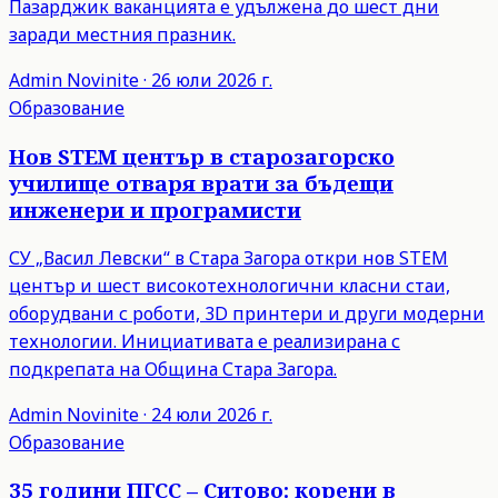
Пазарджик ваканцията е удължена до шест дни
заради местния празник.
Admin
Novinite
·
26 юли 2026 г.
Образование
Нов STEM център в старозагорско
училище отваря врати за бъдещи
инженери и програмисти
СУ „Васил Левски“ в Стара Загора откри нов STEM
център и шест високотехнологични класни стаи,
оборудвани с роботи, 3D принтери и други модерни
технологии. Инициативата е реализирана с
подкрепата на Община Стара Загора.
Admin
Novinite
·
24 юли 2026 г.
Образование
35 години ПГСС – Ситово: корени в