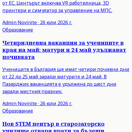
от ЕС. Центърът включва VR работилница, 3D
принтери и симулатор за управление на МПС.
Admin
Novinite
·
26 юли 2026 г.
Образование
Четиридневна ваканция за учениците в
края на май: матури и 24 май удължават
почивката
Учениците в България ще имат четири почивни дни
от 22 до 25 май заради матурите и 24 май. В
Пазарджик ваканцията е удължена до шест дни
заради местния празник.
Admin
Novinite
·
26 юли 2026 г.
Образование
Нов STEM център в старозагорско
училище отваря врати за бъдещи