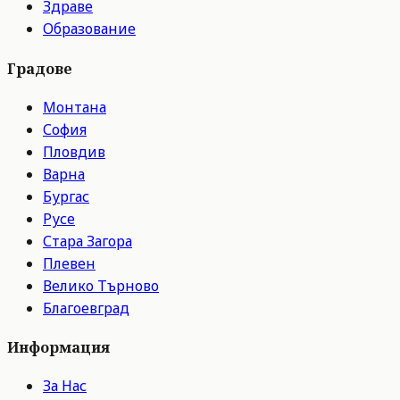
Здраве
Образование
Градове
Монтана
София
Пловдив
Варна
Бургас
Русе
Стара Загора
Плевен
Велико Търново
Благоевград
Информация
За Нас