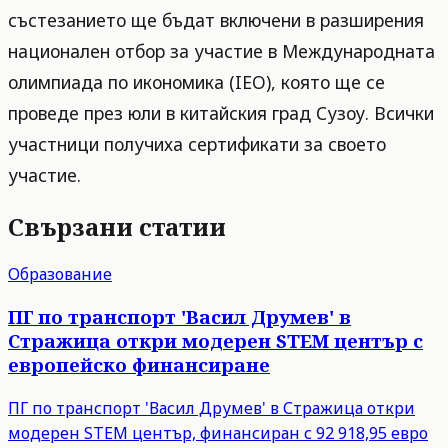
състезанието ще бъдат включени в разширения
национален отбор за участие в Международната
олимпиада по икономика (IEO), която ще се
проведе през юли в китайския град Сузоу. Всички
участници получиха сертификати за своето
участие.
Свързани статии
Образование
ПГ по транспорт 'Васил Друмев' в
Стражица откри модерен STEM център с
европейско финансиране
ПГ по транспорт 'Васил Друмев' в Стражица откри
модерен STEM център, финансиран с 92 918,95 евро