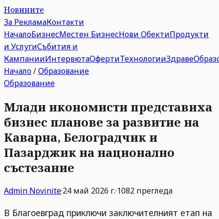
Новините
За Реклама
Контакти
Начало
Бизнес
Местен Бизнес
Нови Обекти
Продукти
и Услуги
Събития и
Кампании
Интервюта
Оферти
Технологии
Здраве
Образ
Начало
/
Образование
Образование
Млади икономисти представиха
бизнес планове за развитие на
Каварна, Белоградчик и
Пазарджик на национално
състезание
Admin
Novinite
·
24 май 2026 г.
·
1082
прегледа
В Благоевград приключи заключителният етап на