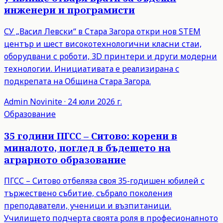
инженери и програмисти
СУ „Васил Левски“ в Стара Загора откри нов STEM
център и шест високотехнологични класни стаи,
оборудвани с роботи, 3D принтери и други модерни
технологии. Инициативата е реализирана с
подкрепата на Община Стара Загора.
Admin
Novinite
·
24 юли 2026 г.
Образование
35 години ПГСС – Ситово: корени в
миналото, поглед в бъдещето на
аграрното образование
ПГСС – Ситово отбеляза своя 35-годишен юбилей с
тържествено събитие, събрало поколения
преподаватели, ученици и възпитаници.
Училището подчерта своята роля в професионалното