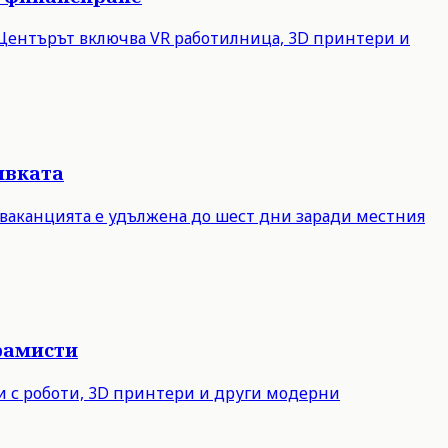
. Центърът включва VR работилница, 3D принтери и
ивката
 ваканцията е удължена до шест дни заради местния
рамисти
ни с роботи, 3D принтери и други модерни