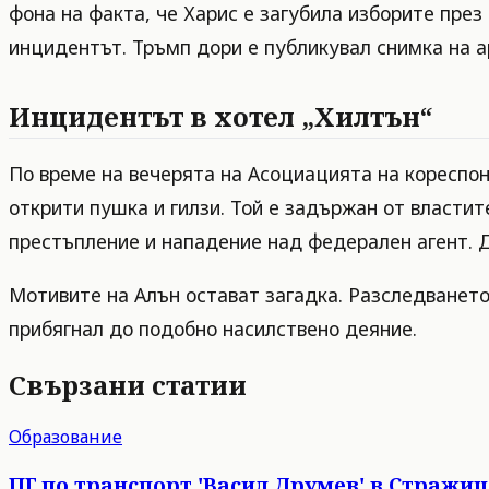
фона на факта, че Харис е загубила изборите през
инцидентът. Тръмп дори е публикувал снимка на а
Инцидентът в хотел „Хилтън“
По време на вечерята на Асоциацията на кореспон
открити пушка и гилзи. Той е задържан от власти
престъпление и нападение над федерален агент. 
Мотивите на Алън остават загадка. Разследването
прибягнал до подобно насилствено деяние.
Свързани статии
Образование
ПГ по транспорт 'Васил Друмев' в Стражи