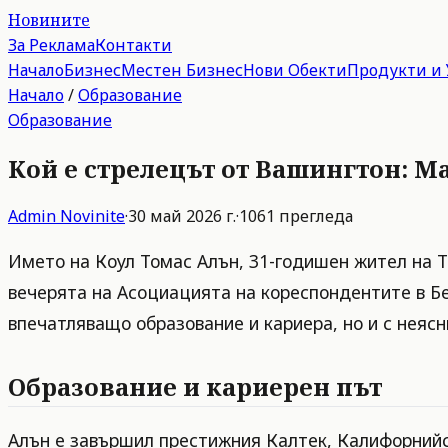
Новините
За Реклама
Контакти
Начало
Бизнес
Местен Бизнес
Нови Обекти
Продукти и 
Начало
/
Образование
Образование
Кой е стрелецът от Вашингтон: М
Admin
Novinite
·
30 май 2026 г.
·
1061
прегледа
Името на Коул Томас Алън, 31-годишен жител на Т
вечерята на Асоциацията на кореспондентите в Б
впечатляващо образование и кариера, но и с неясн
Образование и кариерен път
Алън е завършил престижния Калтек, Калифорнийск