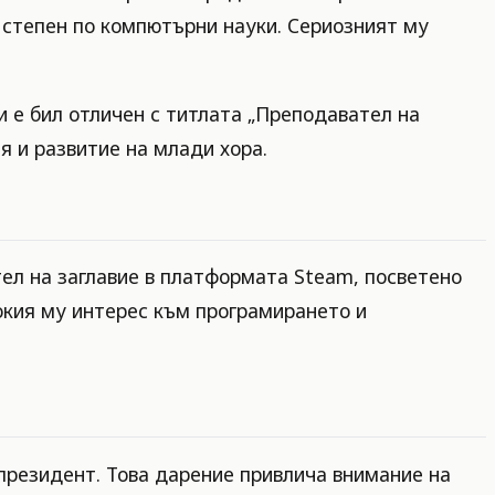
 степен по компютърни науки. Сериозният му
и е бил отличен с титлата „Преподавател на
я и развитие на млади хора.
тел на заглавие в платформата Steam, посветено
окия му интерес към програмирането и
 президент. Това дарение привлича внимание на