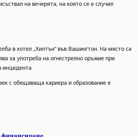
съствал на вечерята, на която се е случил
лба в хотел „Хилтън“ във Вашингтон. На място са
ява за употреба на огнестрелно оръжие при
а инцидента.
век с обещаваща кариера и образование е
о финансиране