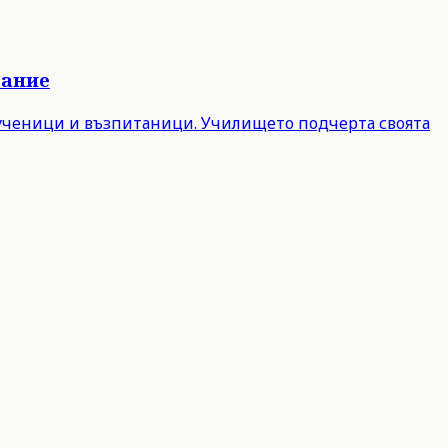
вание
 ученици и възпитаници. Училището подчерта своята