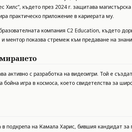
 Хилс“, където през 2024 г. защитава магистърска
ира практическо приложение в кариерата му.
бразователната компания C2 Education, където дор
л и ментор показва стремеж към предаване на знани
амирането
ва активно с разработка на видеоигри. Той е създа
а бойна игра в космоса, което свидетелства за шир
ра в подкрепа на Камала Харис, бившия кандидат за