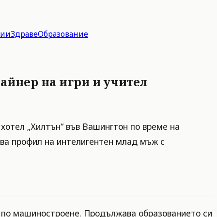
гии
Здраве
Образование
айнер на игри и учител
 хотел „Хилтън“ във Вашингтон по време на
ва профил на интелигентен млад мъж с
н по машиностроене. Продължава образованието си