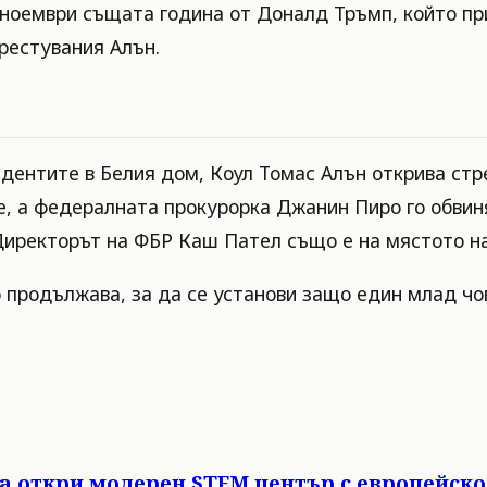
 ноември същата година от Доналд Тръмп, който при
рестувания Алън.
дентите в Белия дом, Коул Томас Алън открива стре
те, а федералната прокурорка Джанин Пиро го обвин
Директорът на ФБР Каш Пател също е на мястото н
 продължава, за да се установи защо един млад чо
ца откри модерен STEM център с европейск