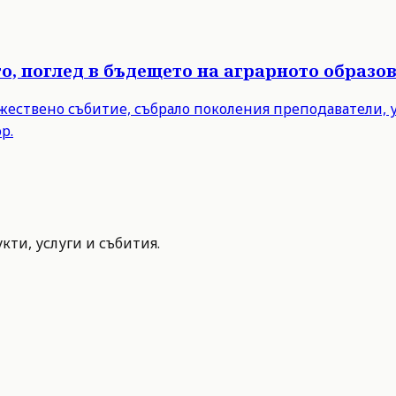
то, поглед в бъдещето на аграрното образо
ржествено събитие, събрало поколения преподаватели,
р.
ти, услуги и събития.