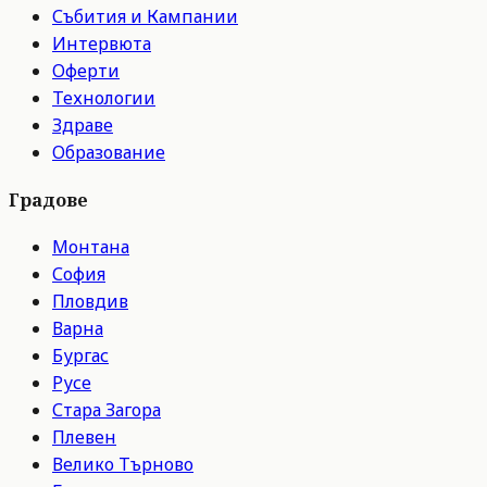
Събития и Кампании
Интервюта
Оферти
Технологии
Здраве
Образование
Градове
Монтана
София
Пловдив
Варна
Бургас
Русе
Стара Загора
Плевен
Велико Търново