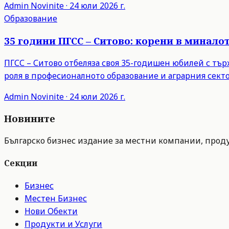
Admin
Novinite
·
24 юли 2026 г.
Образование
35 години ПГСС – Ситово: корени в минало
ПГСС – Ситово отбеляза своя 35-годишен юбилей с тъ
роля в професионалното образование и аграрния секто
Admin
Novinite
·
24 юли 2026 г.
Новините
Българско бизнес издание за местни компании, продук
Секции
Бизнес
Местен Бизнес
Нови Обекти
Продукти и Услуги