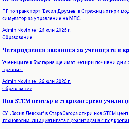
ПГ по транспорт 'Васил Друмев' в Стражица откри мо
симулатор за управление на МПС.
Admin
Novinite
·
26 юли 2026 г.
Образование
Четиридневна ваканция за учениците в кр
Учениците в България ще имат четири почивни дни от
празник.
Admin
Novinite
·
26 юли 2026 г.
Образование
Нов STEM център в старозагорско училищ
СУ „Васил Левски“ в Стара Загора откри нов STEM це
технологии. Инициативата е реализирана с подкрепат