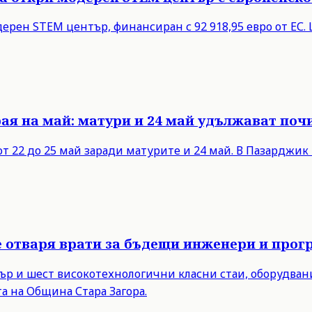
дерен STEM център, финансиран с 92 918,95 евро от ЕС
ая на май: матури и 24 май удължават поч
 22 до 25 май заради матурите и 24 май. В Пазарджик
е отваря врати за бъдещи инженери и прог
нтър и шест високотехнологични класни стаи, оборудва
а на Община Стара Загора.