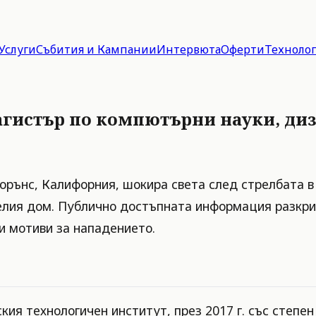
Услуги
Събития и Кампании
Интервюта
Оферти
Техноло
агистър по компютърни науки, диз
орънс, Калифорния, шокира света след стрелбата в
елия дом. Публично достъпната информация разкри
и мотиви за нападението.
ия технологичен институт, през 2017 г. със степе