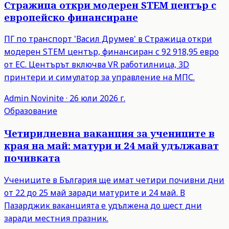
Стражица откри модерен STEM център с
европейско финансиране
ПГ по транспорт 'Васил Друмев' в Стражица откри
модерен STEM център, финансиран с 92 918,95 евро
от ЕС. Центърът включва VR работилница, 3D
принтери и симулатор за управление на МПС.
Admin
Novinite
·
26 юли 2026 г.
Образование
Четиридневна ваканция за учениците в
края на май: матури и 24 май удължават
почивката
Учениците в България ще имат четири почивни дни
от 22 до 25 май заради матурите и 24 май. В
Пазарджик ваканцията е удължена до шест дни
заради местния празник.