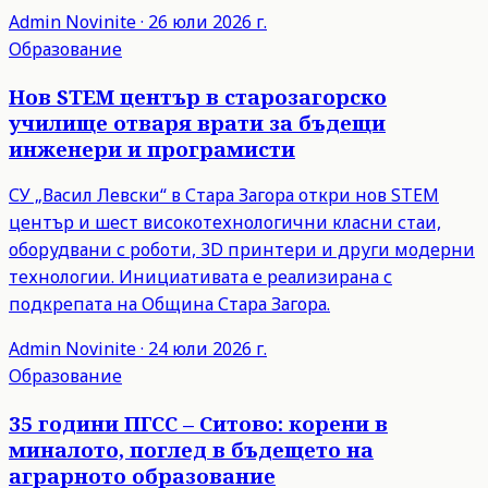
Admin
Novinite
·
26 юли 2026 г.
Образование
Нов STEM център в старозагорско
училище отваря врати за бъдещи
инженери и програмисти
СУ „Васил Левски“ в Стара Загора откри нов STEM
център и шест високотехнологични класни стаи,
оборудвани с роботи, 3D принтери и други модерни
технологии. Инициативата е реализирана с
подкрепата на Община Стара Загора.
Admin
Novinite
·
24 юли 2026 г.
Образование
35 години ПГСС – Ситово: корени в
миналото, поглед в бъдещето на
аграрното образование