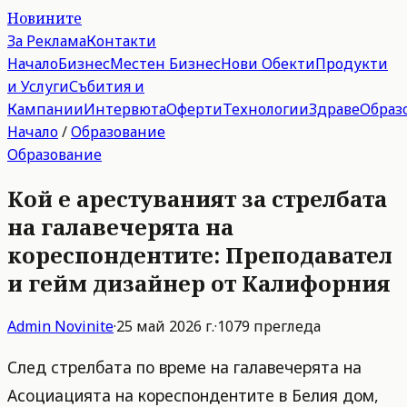
Новините
За Реклама
Контакти
Начало
Бизнес
Местен Бизнес
Нови Обекти
Продукти
и Услуги
Събития и
Кампании
Интервюта
Оферти
Технологии
Здраве
Образ
Начало
/
Образование
Образование
Кой е арестуваният за стрелбата
на галавечерята на
кореспондентите: Преподавател
и гейм дизайнер от Калифорния
Admin
Novinite
·
25 май 2026 г.
·
1079
прегледа
След стрелбата по време на галавечерята на
Асоциацията на кореспондентите в Белия дом,