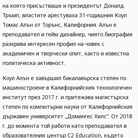
на която присъстваше и президентът Доналд
Тръмп, властите арестуваха 31-годишния Коул
Томас Алън от Торънс, Калифорния. Алън е
преподавател и гейм дизайнер, чиято биография
разкрива интересен профил на човек с
академичен и творчески опит, както и известна
политическа активност.
Коул Алън е завършил бакалавърска степен по
машиностроене в Калифорнийския технологичен
институт през 2017 г. и притежава магистърска
степен по компютърни науки от Калифорнийския
държавен университет „Домингес Хилс“. От 2018
г. до момента той работи като преподавател в
образователния център C2 Education, където