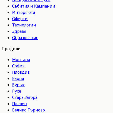
Събития и Кампании
Интервюта
Оферти
Технологии
Здраве
Образование
Градове
Монтана
София
Пловдив
Варна
Бургас
Русе
Стара Загора
Плевен
Велико Търново