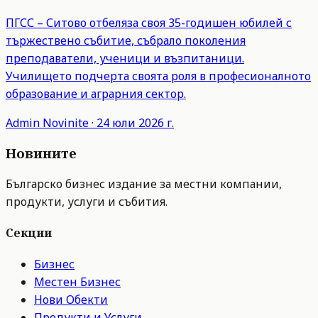
ПГСС – Ситово отбеляза своя 35-годишен юбилей с
тържествено събитие, събрало поколения
преподаватели, ученици и възпитаници.
Училището подчерта своята роля в професионалното
образование и аграрния сектор.
Admin
Novinite
·
24 юли 2026 г.
Новините
Българско бизнес издание за местни компании,
продукти, услуги и събития.
Секции
Бизнес
Местен Бизнес
Нови Обекти
Продукти и Услуги